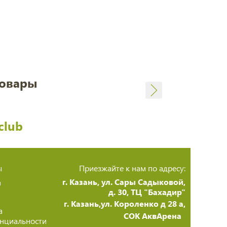
товары
club
ы
Приезжайте к нам по адресу:
г. Казань, ул. Сары Садыковой,
а
д. 30, ТЦ "Бахадир"
г. Казань,ул. Короленко д 28 а,
а
СОК АквАрена
нциальности