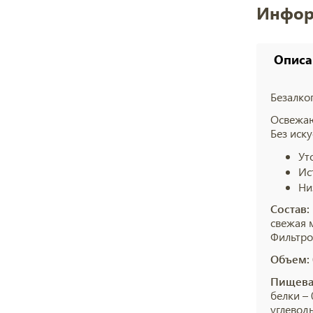
Инфор
Описа
Безалко
Освежаю
Без иск
Ут
Ис
Ни
Состав:
свежая 
Фильтро
Объем:
Пищевая
белки – 
углеводы