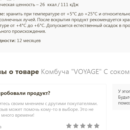
ическая ценность – 26 ккал / 111 кДж
е:
хранить при температуре от +5°С до +25°С и относительно
солнечных лучей. После вскрытия продукт рекомендуется хран
туре от +4°С до +6°С. Допускается естественный осадок в пр
ьного происхождения.
дности:
12 месяцев
ы о товаре
Комбуча "VOYAGE" С соком 
У это
пробовали продукт?
Будьт
помож
тесь своим мнением с другими покупателями.
зыв может помочь кому-то в выборе. Это не
 много времени!
а