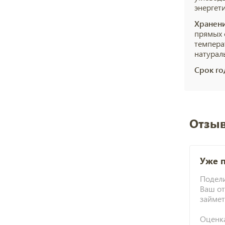
энергет
Хранени
прямых 
темпера
натурал
Срок го
Отзыв
Уже 
Подели
Ваш от
займет
Оценк