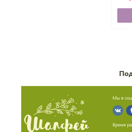
Под
Мы в соц
Время ра