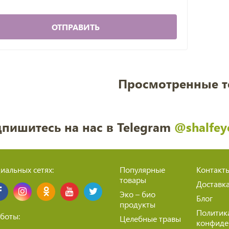
ОТПРАВИТЬ
Просмотренные 
пишитесь на нас в Telegram
@shalfey
иальных сетях:
Популярные
Контакт
товары
Доставк
Эко – био
Блог
продукты
Политик
боты:
Целебные травы
конфиде