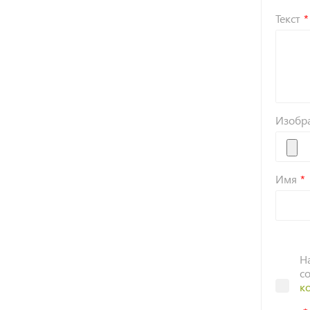
Текст
Изобр
Имя
Н
с
к