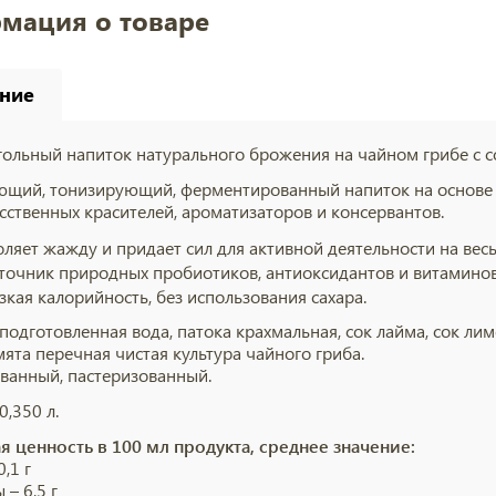
мация о товаре
ние
гольный напиток натурального брожения на чайном грибе с с
щий, тонизирующий, ферментированный напиток на основе ча
усственных красителей, ароматизаторов и консервантов.
оляет жажду и придает сил для активной деятельности на весь
точник природных пробиотиков, антиоксидантов и витаминов
зкая калорийность, без использования сахара.
подготовленная вода, патока крахмальная, сок лайма, сок лим
мята перечная чистая культура чайного гриба.
ванный, пастеризованный.
0,350 л.
 ценность в 100 мл продукта, среднее значение:
0,1 г
 – 6,5 г