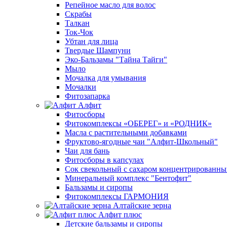
Репейное масло для волос
Скрабы
Талкан
Ток-Чок
Убтан для лица
Твердые Шампуни
Эко-Бальзамы "Тайна Тайги"
Мыло
Мочалка для умывания
Мочалки
Фитозапарка
Алфит
Фитосборы
Фитокомплексы «ОБЕРЕГ» и «РОДНИК»
Масла с растительными добавками
Фруктово-ягодные чаи "Алфит-Школьный"
Чаи для бань
Фитосборы в капсулах
Сок свекольный с сахаром концентрированн
Минеральный комплекс "Бентофит"
Бальзамы и сиропы
Фитокомплексы ГАРМОНИЯ
Алтайские зерна
Алфит плюс
Детские бальзамы и сиропы