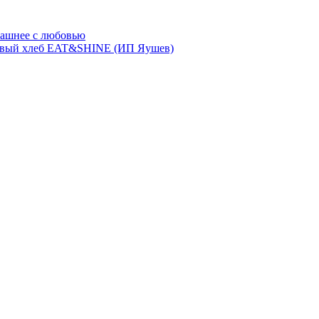
ашнее с любовью
евый хлеб EAT&SHINE (ИП Яушев)