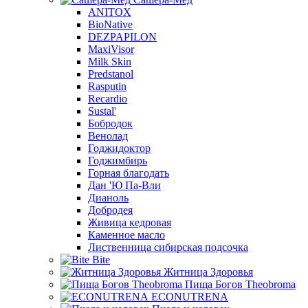
ANITOX
BioNative
DEZPAPILON
MaxiVisor
Milk Skin
Predstanol
Rasputin
Recardio
Sustal'
Бобродок
Венолад
Годжидоктор
Годжимбирь
Горная благодать
Дан 'Ю Па-Вли
Дианоль
Добродея
Живица кедровая
Каменное масло
Лиственница сибирская подсочка
Bite
Житница Здоровья
Пища Богов Theobroma
ECONUTRENA