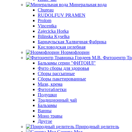
Минеральная вода
Chureau
RUDOLFUV PRAMEN
Prolom
Vincentka
Zajecicka Horka
Bilinska Kyselka
Барнаульская Халвичная Фабрика
Кисловодская целебная
Нормофлорин
Фитоцентр Тр
Бальзамы серии "ФИТОИЛ"
Фито сборы для здоровья
Сборы рассыпные
Сборы пакетированные
Мази, крема
Фитотаблетки
Подушки
Традиционный чай
Бальзамы
Ванны
Моно травы
Другое
Природный целитель
Сашера-Мед