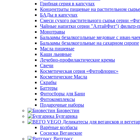
Грибная серия в капсулах
Концентраты пищевые на растительном сырь
БАДы в капсулах
Смеси сухого растительного сырья серии «Фи
Чайные напитки серии "АлтайФит"( фильтр-п
Монотравы
Бальзамы безалкогольные медовые с иван-чае
Бальзамы безалкогольные на сахарном сиропе
Масла пищевые
Каши льняные
Лечебно-профилактические кремы
Свечи
Косметическая серия «Фитофлорис»
Косметические Масла
Скрабы
Баттеры
Фитосборы для Бани
Фитокомплексы
Подарочные наборы
Биовестин
Булгарика
Варёные колбасы
Сосиски Веганские
Витграсс