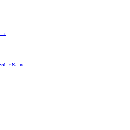
nic
olute Nature