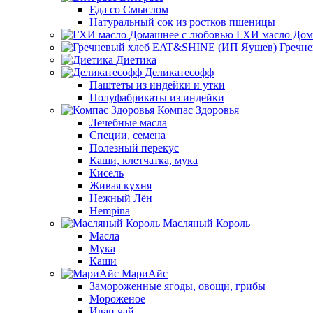
Еда со Смыслом
Натуральный сок из ростков пшеницы
ГХИ масло Дом
Гречн
Диетика
Деликатесофф
Паштеты из индейки и утки
Полуфабрикаты из индейки
Компас Здоровья
Лечебные масла
Специи, семена
Полезный перекус
Каши, клетчатка, мука
Кисель
Живая кухня
Нежный Лён
Hempina
Масляный Король
Масла
Мука
Каши
МариАйс
Замороженные ягоды, овощи, грибы
Мороженое
Иван чай