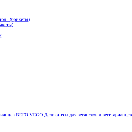
е
тол» (брикеты)
акеты)
м
ВЕГО VEGO Деликатесы для вегансков и вегетарианцев