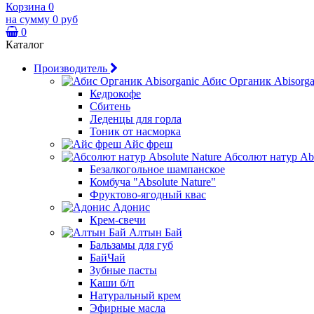
Корзина
0
на сумму
0 руб
0
Каталог
Производитель
Абис Органик Abisorga
Кедрокофе
Сбитень
Леденцы для горла
Тоник от насморка
Айс фреш
Абсолют натур Abs
Безалкогольное шампанское
Комбуча "Absolute Nature"
Фруктово-ягодный квас
Адонис
Крем-свечи
Алтын Бай
Бальзамы для губ
БайЧай
Зубные пасты
Каши б/п
Натуральный крем
Эфирные масла