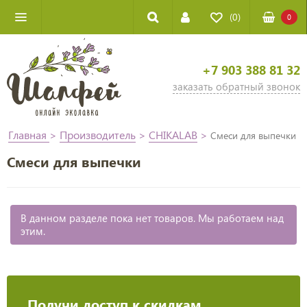
(0)
0
+7 903 388 81 32
заказать обратный звонок
Главная
>
Производитель
>
CHIKALAB
>
Смеси для выпечки
Смеси для выпечки
В данном разделе пока нет товаров. Мы работаем над
этим.
Получи доступ к скидкам