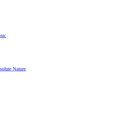
nic
olute Nature