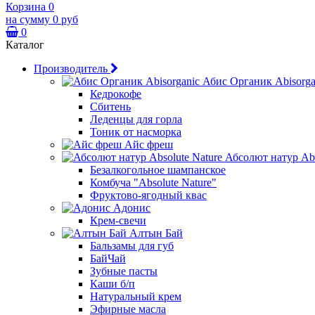
Корзина
0
на сумму
0 руб
0
Каталог
Производитель
Абис Органик Abisorga
Кедрокофе
Сбитень
Леденцы для горла
Тоник от насморка
Айс фреш
Абсолют натур Abs
Безалкогольное шампанское
Комбуча "Absolute Nature"
Фруктово-ягодный квас
Адонис
Крем-свечи
Алтын Бай
Бальзамы для губ
БайЧай
Зубные пасты
Каши б/п
Натуральный крем
Эфирные масла