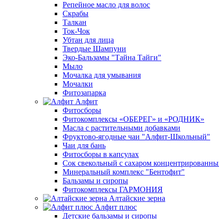
Репейное масло для волос
Скрабы
Талкан
Ток-Чок
Убтан для лица
Твердые Шампуни
Эко-Бальзамы "Тайна Тайги"
Мыло
Мочалка для умывания
Мочалки
Фитозапарка
Алфит
Фитосборы
Фитокомплексы «ОБЕРЕГ» и «РОДНИК»
Масла с растительными добавками
Фруктово-ягодные чаи "Алфит-Школьный"
Чаи для бань
Фитосборы в капсулах
Сок свекольный с сахаром концентрированн
Минеральный комплекс "Бентофит"
Бальзамы и сиропы
Фитокомплексы ГАРМОНИЯ
Алтайские зерна
Алфит плюс
Детские бальзамы и сиропы