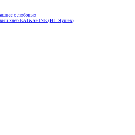
ашнее с любовью
евый хлеб EAT&SHINE (ИП Яушев)