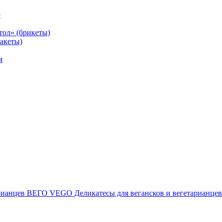
е
тол» (брикеты)
акеты)
м
ВЕГО VEGO Деликатесы для вегансков и вегетарианцев