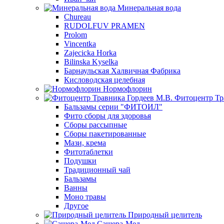
Минеральная вода
Chureau
RUDOLFUV PRAMEN
Prolom
Vincentka
Zajecicka Horka
Bilinska Kyselka
Барнаульская Халвичная Фабрика
Кисловодская целебная
Нормофлорин
Фитоцентр Тр
Бальзамы серии "ФИТОИЛ"
Фито сборы для здоровья
Сборы рассыпные
Сборы пакетированные
Мази, крема
Фитотаблетки
Подушки
Традиционный чай
Бальзамы
Ванны
Моно травы
Другое
Природный целитель
Сашера-Мед