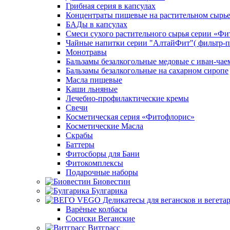
Грибная серия в капсулах
Концентраты пищевые на растительном сырь
БАДы в капсулах
Смеси сухого растительного сырья серии «Фи
Чайные напитки серии "АлтайФит"( фильтр-п
Монотравы
Бальзамы безалкогольные медовые с иван-чае
Бальзамы безалкогольные на сахарном сиропе
Масла пищевые
Каши льняные
Лечебно-профилактические кремы
Свечи
Косметическая серия «Фитофлорис»
Косметические Масла
Скрабы
Баттеры
Фитосборы для Бани
Фитокомплексы
Подарочные наборы
Биовестин
Булгарика
Варёные колбасы
Сосиски Веганские
Витграсс