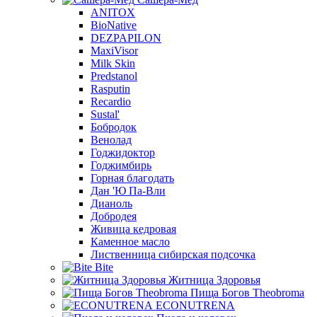
ANITOX
BioNative
DEZPAPILON
MaxiVisor
Milk Skin
Predstanol
Rasputin
Recardio
Sustal'
Бобродок
Венолад
Годжидоктор
Годжимбирь
Горная благодать
Дан 'Ю Па-Вли
Дианоль
Добродея
Живица кедровая
Каменное масло
Лиственница сибирская подсочка
Bite
Житница Здоровья
Пища Богов Theobroma
ECONUTRENA