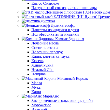
Еда со Смыслом
Натуральный сок из ростков пшеницы
ГХИ масло Дом
Гречн
Диетика
Деликатесофф
Паштеты из индейки и утки
Полуфабрикаты из индейки
Компас Здоровья
Лечебные масла
Специи, семена
Полезный перекус
Каши, клетчатка, мука
Кисель
Живая кухня
Нежный Лён
Hempina
Масляный Король
Масла
Мука
Каши
МариАйс
Замороженные ягоды, овощи, грибы
Мороженое
Иван чай