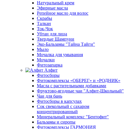
Натуральный крем
Эфирные масла
Репейное масло для волос
Скрабы
Талкан
Ток-Чок
Убтан для лица
Твердые Шампуни
Эко-Бальзамы "Тайна Тайги"
Мыло
Мочалка для умывания
Мочалки
Фитозапарка
Алфит
Фитосборы
Фитокомплексы «ОБЕРЕГ» и «РОДНИК»
Масла с растительными добавками
Фруктово-ягодные чаи "Алфит-Школьный"
Чаи для бань
Фитосборы в капсулах
Сок свекольный с сахаром
концентрированный
Минеральный комплекс "Бентофит"
Бальзамы и сиропы
Фитокомплексы ГАРМОНИЯ