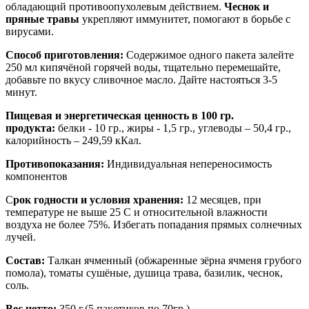
обладающий противоопухолевым действием.
Чеснок и
пряные травы
укрепляют иммунитет, помогают в борьбе с
вирусами.
Способ приготовления:
Содержимое одного пакета залейте
250 мл кипячёной горячей воды, тщательно перемешайте,
добавьте по вкусу сливочное масло. Дайте настояться 3-5
минут.
Пищевая и энергетическая ценность в 100 гр.
продукта:
белки - 10 гр., жиры - 1,5 гр., углеводы – 50,4 гр.,
калорийность – 249,59 кКал.
Противопоказания:
Индивидуальная непереносимость
компонентов
С
рок годности и условия хранения:
12 месяцев, при
температуре не выше 25 С и относительной влажности
воздуха не более 75%. Избегать попадания прямых солнечных
лучей.
Состав:
Талкан ячменный (обжаренные зёрна ячменя грубого
помола), томаты сушёные, душица трава, базилик, чеснок,
соль.
Вес нетто:
350 г.(5 пакетиков по 70гр.)