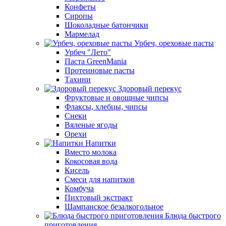
Конфеты
Сиропы
Шоколадные батончики
Мармелад
Урбеч, ореховые пасты
Урбеч "Лето"
Паста GreenMania
Протеиновые пасты
Тахини
Здоровый перекус
Фруктовые и овощные чипсы
Флаксы, хлебцы, чипсы
Снеки
Вяленые ягоды
Орехи
Напитки
Вместо молока
Кокосовая вода
Кисель
Смеси для напитков
Комбуча
Пихтовый экстракт
Шампанское безалкогольное
Блюда быстрого
приготовления