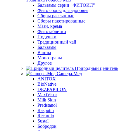
Бальзамы серии "ФИТОИЛ"
Фито сборы для здоровья
Сборы рассыпные
Сборы пакетированные
Мази, крема
Фитотаблетки
Подушки
Традиционный чай
Бальзамы
Ванны
Моно травы
Другое
Природный целитель
Сашера-Мед
ANITOX
BioNative
DEZPAPILON
MaxiVisor
Milk Skin
Predstanol
Rasputin
Recardio
Sustal'
Бобродок