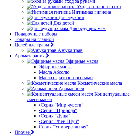
Уход за руками
Уход за полостью рта
Интимная гигиена
Для мужчин
Для детей
Для будущих мам
Подарочные наборы
Товары на главной
Целебные травы
Азбука трав
Ароматерапия
Эфирные масла
Эфирные масла
Масла Абсолю
Масла с фитоэстрогенами
Косметические масла
Аромаспреи
Концептуальные
смеси масел
•Серия "Мир чувств"
•Серия "Природа"
•Серия "Душа"
•Серия "Фен-Шуй"
Серия "Универсальная"
Прочее