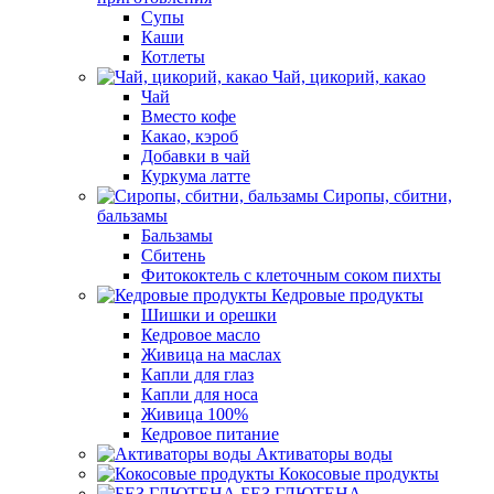
Супы
Каши
Котлеты
Чай, цикорий, какао
Чай
Вместо кофе
Какао, кэроб
Добавки в чай
Куркума латте
Сиропы, сбитни,
бальзамы
Бальзамы
Сбитень
Фитококтель с клеточным соком пихты
Кедровые продукты
Шишки и орешки
Кедровое масло
Живица на маслах
Капли для глаз
Капли для носа
Живица 100%
Кедровое питание
Активаторы воды
Кокосовые продукты
БЕЗ ГЛЮТЕНА