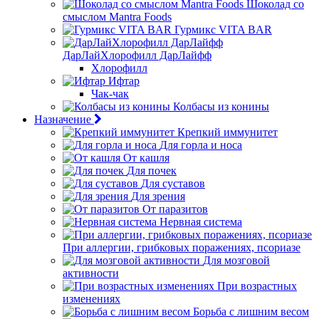
Шоколад со
смыслом Mantra Foods
Гурмикс VITA BAR
ДарЛайХлорофилл ДарЛайфф
Хлорофилл
Ифтар
Чак-чак
Колбасы из конины
Назначение
Крепкий иммунитет
Для горла и носа
От кашля
Для почек
Для суставов
Для зрения
От паразитов
Нервная система
При аллергии, грибковых поражениях, псориазе
Для мозговой
активности
При возрастных
изменениях
Борьба с лишним весом