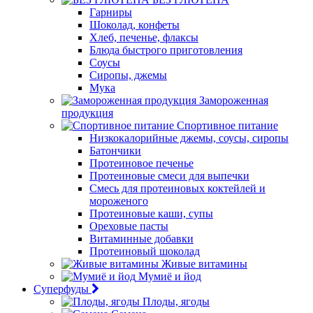
Гарниры
Шоколад, конфеты
Хлеб, печенье, флаксы
Блюда быстрого приготовления
Соусы
Сиропы, джемы
Мука
Замороженная
продукция
Спортивное питание
Низкокалорийные джемы, соусы, сиропы
Батончики
Протеиновое печенье
Протеиновые смеси для выпечки
Смесь для протеиновых коктейлей и
мороженого
Протеиновые каши, супы
Ореховые пасты
Витаминные добавки
Протеиновый шоколад
Живые витамины
Мумиё и йод
Суперфуды
Плоды, ягоды