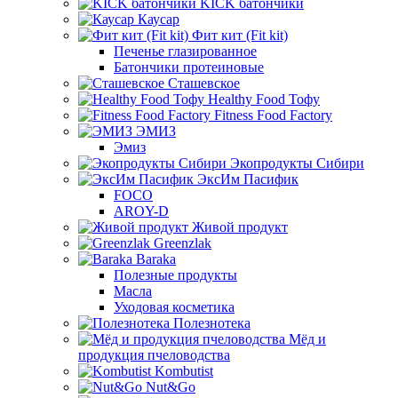
KICK батончики
Каусар
Фит кит (Fit kit)
Печенье глазированное
Батончики протеиновые
Сташевское
Healthy Food Тофу
Fitness Food Factory
ЭМИЗ
Эмиз
Экопродукты Сибири
ЭксИм Пасифик
FOCO
AROY-D
Живой продукт
Greenzlak
Baraka
Полезные продукты
Масла
Уходовая косметика
Полезнотека
Мёд и
продукция пчеловодства
Kombutist
Nut&Go