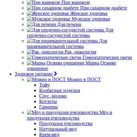
При варикозе
При сахарном диабете
Женское здоровье
Мужское здоровье
Для печени
Для
сердечно-сосудистой системы
Для
пищеварительной системы
Рак, онкология
Гомеопатические свечи
Марва Оганян
очищение
Здоровое питание
Можно в ПОСТ
Тофу
Колбасные изделия
Соус, молоко
Котлеты
Гарниры
Мёд и
продукция пчеловодства
Продукция пчеловодства
Натуральный мед
Крем-мед