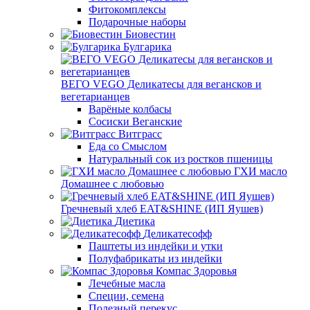
Фитокомплексы
Подарочные наборы
Биовестин
Булгарика
ВЕГО VEGO Деликатесы для вегансков и
вегетарианцев
Варёные колбасы
Сосиски Веганские
Витграсс
Еда со Смыслом
Натуральный сок из ростков пшеницы
ГХИ масло
Домашнее с любовью
Гречневый хлеб EAT&SHINE (ИП Яушев)
Диетика
Деликатесофф
Паштеты из индейки и утки
Полуфабрикаты из индейки
Компас Здоровья
Лечебные масла
Специи, семена
Полезный перекус