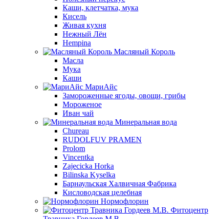
Каши, клетчатка, мука
Кисель
Живая кухня
Нежный Лён
Hempina
Масляный Король
Масла
Мука
Каши
МариАйс
Замороженные ягоды, овощи, грибы
Мороженое
Иван чай
Минеральная вода
Chureau
RUDOLFUV PRAMEN
Prolom
Vincentka
Zajecicka Horka
Bilinska Kyselka
Барнаульская Халвичная Фабрика
Кисловодская целебная
Нормофлорин
Фитоцентр
Травника Гордеев М.В.