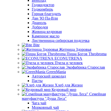
Венолад
Годжидоктор
Годжимбирь
Горная благодать
Дан 'Ю Па-Вли
Дианоль
Добродея
Живица кедровая
Каменное масло
Лиственница сибирская подсочка
Bite
Житница Здоровья
Пища Богов Theobroma
ECONUTRENA
Пчела и человек
Экофабрика Старослав
GreenMania
Авторский шоколад
Пасты
Хлеб для Жизни
Кедровый мир
Семейная
мануфактура "Душа Леса"
Чага чай
Морковный чай