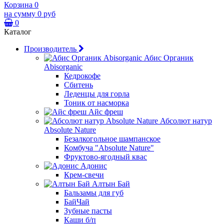
Корзина
0
на сумму
0 руб
0
Каталог
Производитель
Абис Органик
Abisorganic
Кедрокофе
Сбитень
Леденцы для горла
Тоник от насморка
Айс фреш
Абсолют натур
Absolute Nature
Безалкогольное шампанское
Комбуча "Absolute Nature"
Фруктово-ягодный квас
Адонис
Крем-свечи
Алтын Бай
Бальзамы для губ
БайЧай
Зубные пасты
Каши б/п