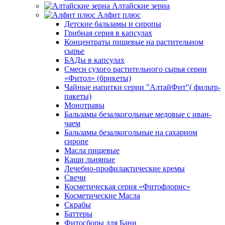
Алтайские зерна
Алфит плюс
Детские бальзамы и сиропы
Грибная серия в капсулах
Концентраты пищевые на растительном
сырье
БАДы в капсулах
Смеси сухого растительного сырья серии
«Фитол» (брикеты)
Чайные напитки серии "АлтайФит"( фильтр-
пакеты)
Монотравы
Бальзамы безалкогольные медовые с иван-
чаем
Бальзамы безалкогольные на сахарном
сиропе
Масла пищевые
Каши льняные
Лечебно-профилактические кремы
Свечи
Косметическая серия «Фитофлорис»
Косметические Масла
Скрабы
Баттеры
Фитосборы для Бани