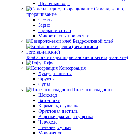
Щелочная вода
Семена, зерно,
проращивание
Семена
Зерно
Проращиватели
Микрозелень, проростки
Бездрожжевой хлеб
Колбасные изделия (веганские и вегетарианские)
Тофу
Консервация
Хумус, паштеты
Фрукты
Супы
Полезные сладости
Шоколад
Батончики
Карамель, сгущенка
Фруктовая пастила
Варенье, джемы, сгущенка
Чурчхела
Печенье, сушки
Мороженое