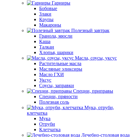
Гарниры
Бобовые
Злаки
Крупы
Макароны
Полезный завтрак
Гранола, мюсли
Каша
Талкан
Хлопья, шарики
Масла, соусы, уксус
Растительные масла
Масляные эликсиры
Масло ГХИ
Уксус
Соусы, заправки
Специи, приправы
Специи, пряности
Полезная соль
Мука, отруби,
клетчатка
Мука
Отруби
Клетчатка
Лечебно-столовая вода