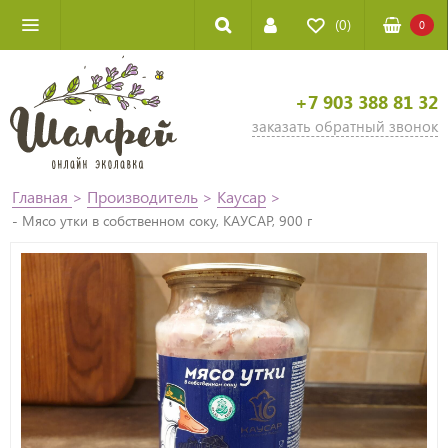
(0)
0
+7 903 388 81 32
заказать обратный звонок
Главная
>
Производитель
>
Каусар
>
- Мясо утки в собственном соку, КАУСАР, 900 г