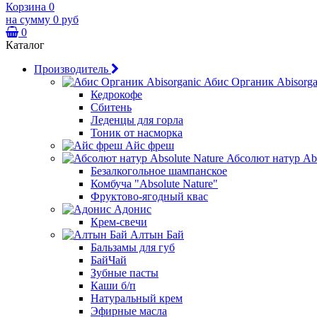
Корзина
0
на сумму
0 руб
0
Каталог
Производитель
Абис Органик Abisorga
Кедрокофе
Сбитень
Леденцы для горла
Тоник от насморка
Айс фреш
Абсолют натур Abs
Безалкогольное шампанское
Комбуча "Absolute Nature"
Фруктово-ягодный квас
Адонис
Крем-свечи
Алтын Бай
Бальзамы для губ
БайЧай
Зубные пасты
Каши б/п
Натуральный крем
Эфирные масла