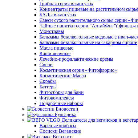
Грибная серия в капсулах
Концентраты пищевые на растительном сырь
БАДы в капсулах
Смеси сухого растительного сырья серии «Фи
Чайные напитки серии "АлтайФит"( фильтр-п
Монотравы
Бальзамы безалкогольные медовые с иван-чае
Бальзамы безалкогольные на сахарном сиропе
Масла пищевые
Каши льняные
Лечебно-профилактические кремы
Свечи
Косметическая серия «Фитофлорис»
Косметические Масла
Скрабы
Баттеры
Фитосборы для Бани
Фитокомплексы
Подарочные наборы
Биовестин
Булгарика
Варёные колбасы
Сосиски Веганские
Витграсс