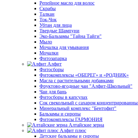
Репейное масло для волос
Скрабы
Талкан
Ток-Чок
Убтан для лица
Твердые Шампуни
Эко-Бальзамы "Тайна Тайги"
Мыло
Мочалка для умывания
Мочалки
Фитозапарка
Алфит
Фитосборы
Фитокомплексы «ОБЕРЕГ» и «РОДНИК»
Масла с растительными добавками
Фруктово-ягодные чаи "Алфит-Школьный"
Чаи для бань
Фитосборы в капсулах
Сок свекольный с сахаром концентрированн
Минеральный комплекс "Бентофит"
Бальзамы и сиропы
Фитокомплексы ГАРМОНИЯ
Алтайские зерна
Алфит плюс
Детские бальзамы и сиропы