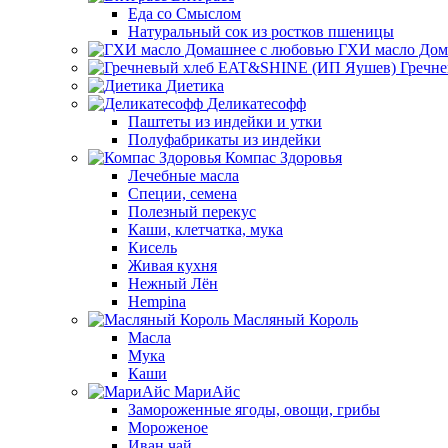
Еда со Смыслом
Натуральный сок из ростков пшеницы
ГХИ масло Дом
Гречн
Диетика
Деликатесофф
Паштеты из индейки и утки
Полуфабрикаты из индейки
Компас Здоровья
Лечебные масла
Специи, семена
Полезный перекус
Каши, клетчатка, мука
Кисель
Живая кухня
Нежный Лён
Hempina
Масляный Король
Масла
Мука
Каши
МариАйс
Замороженные ягоды, овощи, грибы
Мороженое
Иван чай