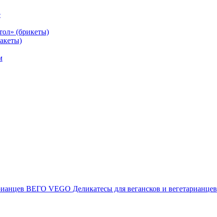
е
тол» (брикеты)
акеты)
м
ВЕГО VEGO Деликатесы для вегансков и вегетарианцев