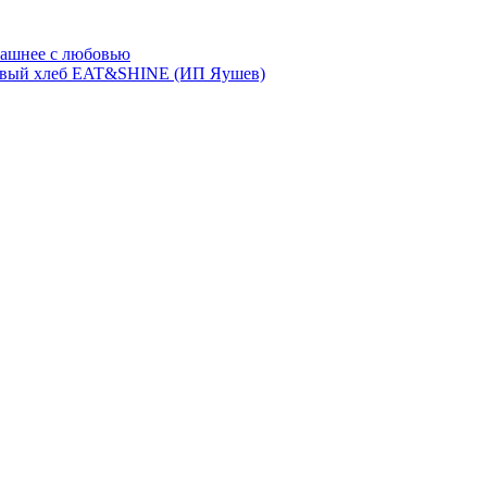
ашнее с любовью
евый хлеб EAT&SHINE (ИП Яушев)