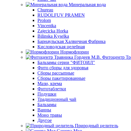
Минеральная вода
Chureau
RUDOLFUV PRAMEN
Prolom
Vincentka
Zajecicka Horka
Bilinska Kyselka
Барнаульская Халвичная Фабрика
Кисловодская целебная
Нормофлорин
Фитоцентр Тр
Бальзамы серии "ФИТОИЛ"
Фито сборы для здоровья
Сборы рассыпные
Сборы пакетированные
Мази, крема
Фитотаблетки
Подушки
Традиционный чай
Бальзамы
Ванны
Моно травы
Другое
Природный целитель
Сашера-Мед