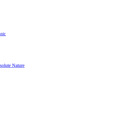
nic
olute Nature