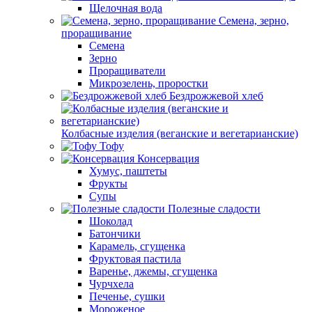
Щелочная вода
Семена, зерно,
проращивание
Семена
Зерно
Проращиватели
Микрозелень, проростки
Бездрожжевой хлеб
Колбасные изделия (веганские и вегетарианские)
Тофу
Консервация
Хумус, паштеты
Фрукты
Супы
Полезные сладости
Шоколад
Батончики
Карамель, сгущенка
Фруктовая пастила
Варенье, джемы, сгущенка
Чурчхела
Печенье, сушки
Мороженое