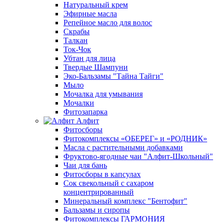
Натуральный крем
Эфирные масла
Репейное масло для волос
Скрабы
Талкан
Ток-Чок
Убтан для лица
Твердые Шампуни
Эко-Бальзамы "Тайна Тайги"
Мыло
Мочалка для умывания
Мочалки
Фитозапарка
Алфит
Фитосборы
Фитокомплексы «ОБЕРЕГ» и «РОДНИК»
Масла с растительными добавками
Фруктово-ягодные чаи "Алфит-Школьный"
Чаи для бань
Фитосборы в капсулах
Сок свекольный с сахаром
концентрированный
Минеральный комплекс "Бентофит"
Бальзамы и сиропы
Фитокомплексы ГАРМОНИЯ