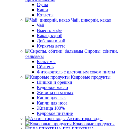
Супы
Каши
Котлеты
Чай, цикорий, какао
Чай
Вместо кофе
Какао, кэроб
Добавки в чай
Куркума латте
Сиропы, сбитни,
бальзамы
Бальзамы
Сбитень
Фитококтель с клеточным соком пихты
Кедровые продукты
Шишки и орешки
Кедровое масло
Живица на маслах
Капли для глаз
Капли для носа
Живица 100%
Кедровое питание
Активаторы воды
Кокосовые продукты
БЕЗ ГЛЮТЕНА