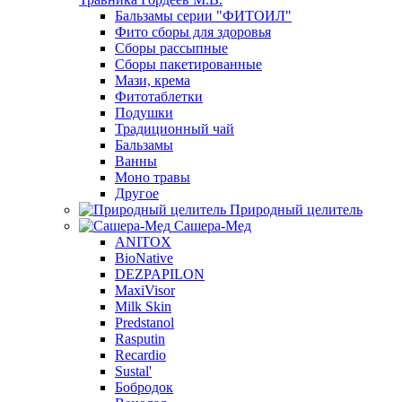
Бальзамы серии "ФИТОИЛ"
Фито сборы для здоровья
Сборы рассыпные
Сборы пакетированные
Мази, крема
Фитотаблетки
Подушки
Традиционный чай
Бальзамы
Ванны
Моно травы
Другое
Природный целитель
Сашера-Мед
ANITOX
BioNative
DEZPAPILON
MaxiVisor
Milk Skin
Predstanol
Rasputin
Recardio
Sustal'
Бобродок