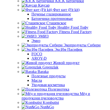
KICK батончики
Каусар
Фит кит (Fit kit)
Печенье глазированное
Батончики протеиновые
Сташевское
Healthy Food Тофу
Fitness Food Factory
ЭМИЗ
Эмиз
Экопродукты Сибири
ЭксИм Пасифик
FOCO
AROY-D
Живой продукт
Greenzlak
Baraka
Полезные продукты
Масла
Уходовая косметика
Полезнотека
Мёд и
продукция пчеловодства
Kombutist
Nut&Go