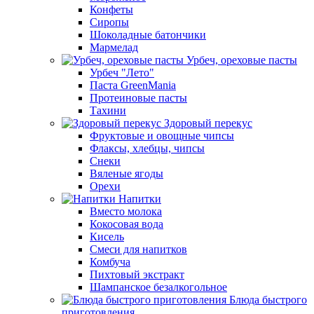
Конфеты
Сиропы
Шоколадные батончики
Мармелад
Урбеч, ореховые пасты
Урбеч "Лето"
Паста GreenMania
Протеиновые пасты
Тахини
Здоровый перекус
Фруктовые и овощные чипсы
Флаксы, хлебцы, чипсы
Снеки
Вяленые ягоды
Орехи
Напитки
Вместо молока
Кокосовая вода
Кисель
Смеси для напитков
Комбуча
Пихтовый экстракт
Шампанское безалкогольное
Блюда быстрого
приготовления