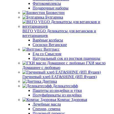
Фитокомплексы
Подарочные наборы
Биовестин
Булгарика
ВЕГО VEGO Деликатесы для вегансков и
вегетарианцев
Варёные колбасы
Сосиски Веганские
Витграсс
Еда со Смыслом
Натуральный сок из ростков пшеницы
ГХИ масло
Домашнее с любовью
Гречневый хлеб EAT&SHINE (ИП Яушев)
Диетика
Деликатесофф
Паштеты из индейки и утки
Полуфабрикаты из индейки
Компас Здоровья
Лечебные масла
Специи, семена
Полезный перекус