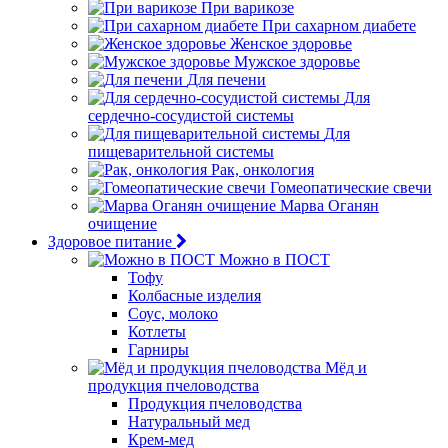
При варикозе
При сахарном диабете
Женское здоровье
Мужское здоровье
Для печени
Для
сердечно-сосудистой системы
Для
пищеварительной системы
Рак, онкология
Гомеопатические свечи
Марва Оганян
очищение
Здоровое питание
Можно в ПОСТ
Тофу
Колбасные изделия
Соус, молоко
Котлеты
Гарниры
Мёд и
продукция пчеловодства
Продукция пчеловодства
Натуральный мед
Крем-мед