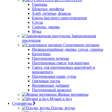
Гарниры
Шоколад, конфеты
Хлеб, печенье, флаксы
Блюда быстрого приготовления
Соусы
Сиропы, джемы
Мука
Замороженная
продукция
Спортивное питание
Низкокалорийные джемы, соусы, сиропы
Батончики
Протеиновое печенье
Протеиновые смеси для выпечки
Смесь для протеиновых коктейлей и
мороженого
Протеиновые каши, супы
Ореховые пасты
Витаминные добавки
Протеиновый шоколад
Живые витамины
Мумиё и йод
Суперфуды
Плоды, ягоды