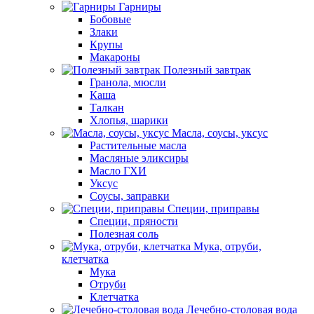
Гарниры
Бобовые
Злаки
Крупы
Макароны
Полезный завтрак
Гранола, мюсли
Каша
Талкан
Хлопья, шарики
Масла, соусы, уксус
Растительные масла
Масляные эликсиры
Масло ГХИ
Уксус
Соусы, заправки
Специи, приправы
Специи, пряности
Полезная соль
Мука, отруби,
клетчатка
Мука
Отруби
Клетчатка
Лечебно-столовая вода