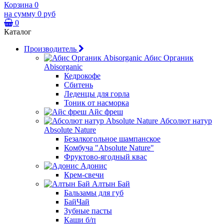
Корзина
0
на сумму
0 руб
0
Каталог
Производитель
Абис Органик
Abisorganic
Кедрокофе
Сбитень
Леденцы для горла
Тоник от насморка
Айс фреш
Абсолют натур
Absolute Nature
Безалкогольное шампанское
Комбуча "Absolute Nature"
Фруктово-ягодный квас
Адонис
Крем-свечи
Алтын Бай
Бальзамы для губ
БайЧай
Зубные пасты
Каши б/п