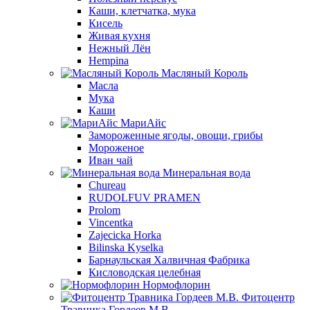
Каши, клетчатка, мука
Кисель
Живая кухня
Нежный Лён
Hempina
Масляный Король
Масла
Мука
Каши
МариАйс
Замороженные ягоды, овощи, грибы
Мороженое
Иван чай
Минеральная вода
Chureau
RUDOLFUV PRAMEN
Prolom
Vincentka
Zajecicka Horka
Bilinska Kyselka
Барнаульская Халвичная Фабрика
Кисловодская целебная
Нормофлорин
Фитоцентр
Травника Гордеев М.В.