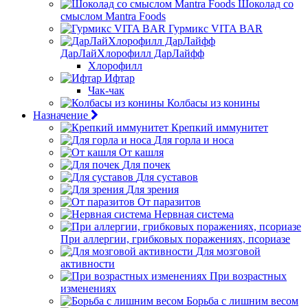
Шоколад со
смыслом Mantra Foods
Гурмикс VITA BAR
ДарЛайХлорофилл ДарЛайфф
Хлорофилл
Ифтар
Чак-чак
Колбасы из конины
Назначение
Крепкий иммунитет
Для горла и носа
От кашля
Для почек
Для суставов
Для зрения
От паразитов
Нервная система
При аллергии, грибковых поражениях, псориазе
Для мозговой
активности
При возрастных
изменениях
Борьба с лишним весом