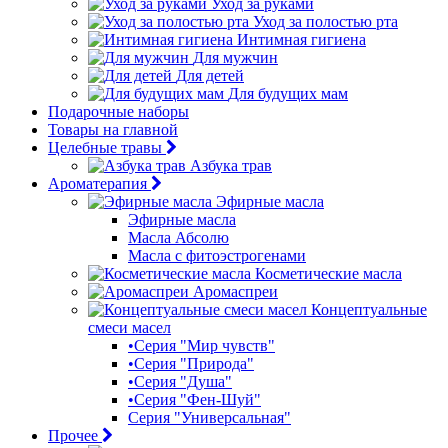
Уход за руками
Уход за полостью рта
Интимная гигиена
Для мужчин
Для детей
Для будущих мам
Подарочные наборы
Товары на главной
Целебные травы
Азбука трав
Ароматерапия
Эфирные масла
Эфирные масла
Масла Абсолю
Масла с фитоэстрогенами
Косметические масла
Аромаспреи
Концептуальные
смеси масел
•Серия "Мир чувств"
•Серия "Природа"
•Серия "Душа"
•Серия "Фен-Шуй"
Серия "Универсальная"
Прочее