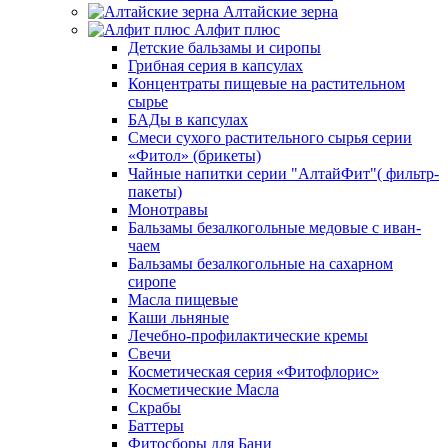
Алтайские зерна
Алфит плюс
Детские бальзамы и сиропы
Грибная серия в капсулах
Концентраты пищевые на растительном
сырье
БАДы в капсулах
Смеси сухого растительного сырья серии
«Фитол» (брикеты)
Чайные напитки серии "АлтайФит"( фильтр-
пакеты)
Монотравы
Бальзамы безалкогольные медовые с иван-
чаем
Бальзамы безалкогольные на сахарном
сиропе
Масла пищевые
Каши льняные
Лечебно-профилактические кремы
Свечи
Косметическая серия «Фитофлорис»
Косметические Масла
Скрабы
Баттеры
Фитосборы для Бани