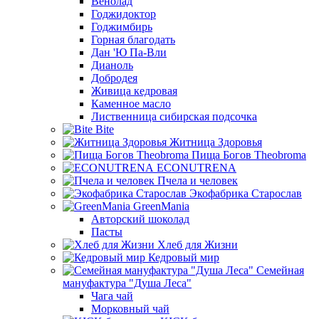
Венолад
Годжидоктор
Годжимбирь
Горная благодать
Дан 'Ю Па-Вли
Дианоль
Добродея
Живица кедровая
Каменное масло
Лиственница сибирская подсочка
Bite
Житница Здоровья
Пища Богов Theobroma
ECONUTRENA
Пчела и человек
Экофабрика Старослав
GreenMania
Авторский шоколад
Пасты
Хлеб для Жизни
Кедровый мир
Семейная
мануфактура "Душа Леса"
Чага чай
Морковный чай