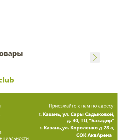
товары
club
ы
Приезжайте к нам по адресу:
г. Казань, ул. Сары Садыковой,
а
д. 30, ТЦ "Бахадир"
г. Казань,ул. Короленко д 28 а,
а
СОК АквАрена
нциальности