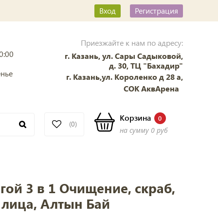
Вход
Регистрация
Приезжайте к нам по адресу:
0:00
г. Казань, ул. Сары Садыковой,
д. 30, ТЦ "Бахадир"
енье
г. Казань,ул. Короленко д 28 а,
СОК АквАрена
Корзина
0
(0)
на сумму
0 руб
агой 3 в 1 Очищение, скраб,
 лица, Алтын Бай