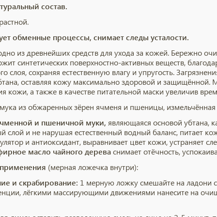
туральный состав.
растной.
ует обменные процессы, снимает следы усталости.
 одно из древнейших средств для ухода за кожей. Бережно оч
ржит синтетических поверхностно-активных веществ, благод
го слоя, сохраняя естественную влагу и упругость. Загрязнен
бтана, оставляя кожу максимально здоровой и защищённой.
я кожи, а также в качестве питательной маски увеличив врем
мука из обжаренных зёрен ячменя и пшеницы, измельчённая 
ячменной и пшеничной муки,
являющаяся основой убтана, к
й слой и не нарушая естественный водный баланс, питает ко
улятор и антиоксидант, выравнивает цвет кожи, устраняет сл
фирное масло чайного дерева
снимает отёчность, успокаива
 применения
(мерная ложечка внутри):
ие и скрабирование:
1 мерную ложку смешайте на ладони с
енции, лёгкими массирующими движениями нанесите на очищ