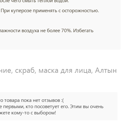
осле чего смыть теплой водой.
 При куперозе применять с осторожностью.
лажности воздуха не более 70%. Избегать
ие, скраб, маска для лица, Алтын
го товара пока нет отзывов :(
е первыми, кто посоветует его. Этим вы очень
ете кому-то с выбором!