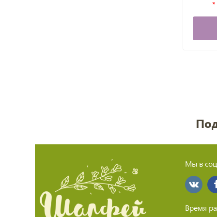
Под
Мы в соц
Время ра