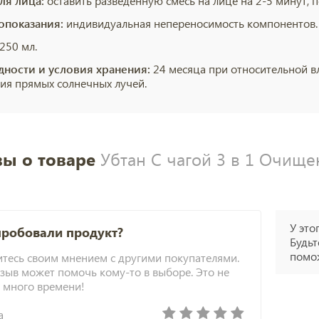
ля лица:
оставить разведенную смесь на лице на 2-5 минут, п
опоказания:
индивидуальная непереносимость компонентов.
250 мл.
дности и условия хранения:
24 месяца при относительной в
ия прямых солнечных лучей.
ы о товаре
Убтан С чагой 3 в 1 Очищен
У это
пробовали продукт?
Будьт
помож
тесь своим мнением с другими покупателями.
зыв может помочь кому-то в выборе. Это не
 много времени!
а