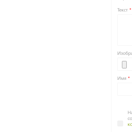
Текст
Изобр
Имя
Н
с
к