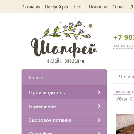
Эколавка-Шалфей.рф
Блог
Новости
О нас
Д
+7 90
заказать
Каталог
Главная
Производитель
- Убтан С
Назначение
Здоровое питание
Суперфуды