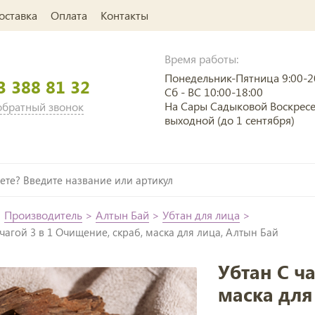
оставка
Оплата
Контакты
Время работы:
Понедельник-Пятница 9:00-2
3 388 81 32
Сб - ВС 10:00-18:00
На Сары Садыковой Воскрес
 обратный звонок
выходной (до 1 сентября)
>
Производитель
>
Алтын Бай
>
Убтан для лица
>
 чагой 3 в 1 Очищение, скраб, маска для лица, Алтын Бай
Убтан С ч
маска для