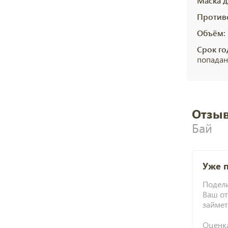
Маска д
Против
Объём:
Срок го
попадан
Отзыв
Бай
Уже 
Подели
Ваш от
займет
Оценк