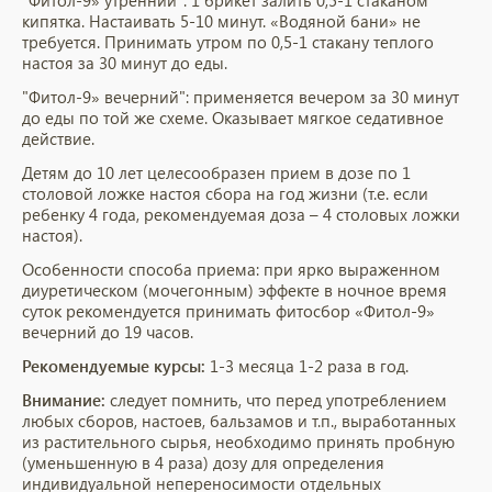
"Фитол-9» утренний": 1 брикет залить 0,5-1 стаканом
кипятка. Настаивать 5-10 минут. «Водяной бани» не
требуется. Принимать утром по 0,5-1 стакану теплого
настоя за 30 минут до еды.
"Фитол-9» вечерний": применяется вечером за 30 минут
до еды по той же схеме. Оказывает мягкое седативное
действие.
Детям до 10 лет целесообразен прием в дозе по 1
столовой ложке настоя сбора на год жизни (т.е. если
ребенку 4 года, рекомендуемая доза – 4 столовых ложки
настоя).
Особенности способа приема: при ярко выраженном
диуретическом (мочегонным) эффекте в ночное время
суток рекомендуется принимать фитосбор «Фитол-9»
вечерний до 19 часов.
Рекомендуемые курсы:
1-3 месяца 1-2 раза в год.
Внимание:
следует помнить, что перед употреблением
любых сборов, настоев, бальзамов и т.п., выработанных
из растительного сырья, необходимо принять пробную
(уменьшенную в 4 раза) дозу для определения
индивидуальной непереносимости отдельных