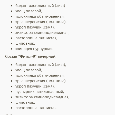
бадан толстолистный (лист)
хвощ полевой,
толокнянка обыкновенная,
эрва шерстистая (пол-пола),
укроп пахучий (семя),
зизифора клиноподиевидная,
расторопша пятнистая,
шиповник,
эхинацея пурпурная.
Состав "Фитол-9" вечерний:
бадан толстолистный (лист),
хвощ полевой,
толокнянка обыкновенная,
эрва шерстистая (пол-пола),
укроп пахучий (семя),
пустырник пятилопастный,
зизифора клиноподиевидная,
шиповник,
расторопша пятнистая.