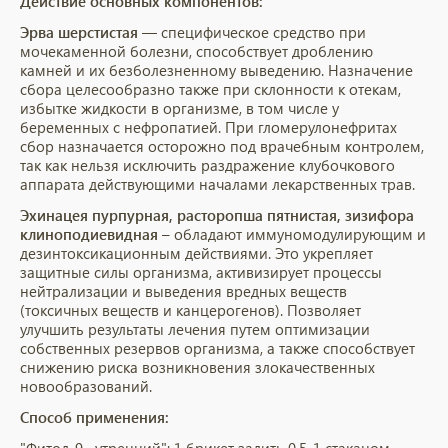
Действие основных компонентов:
Эрва шерстистая
— специфическое средство при
мочекаменной болезни, способствует дроблению
камней и их безболезненному выведению. Назначение
сбора целесообразно также при склонности к отекам,
избытке жидкости в организме, в том числе у
беременных с нефропатией. При гломерулонефритах
сбор назначается осторожно под врачебным контролем,
так как нельзя исключить раздражение клубочкового
аппарата действующими началами лекарственных трав.
Эхинацея пурпурная, расторопша пятнистая, зизифора
клиноподиевидная
– обладают иммуномодулирующим и
дезинтоксикационным действиями. Это укрепляет
защитные силы организма, активизирует процессы
нейтрализации и выведения вредных веществ
(токсичных веществ и канцерогенов). Позволяет
улучшить результаты лечения путем оптимизации
собственных резервов организма, а также способствует
снижению риска возникновения злокачественных
новообразований.
Способ применения: