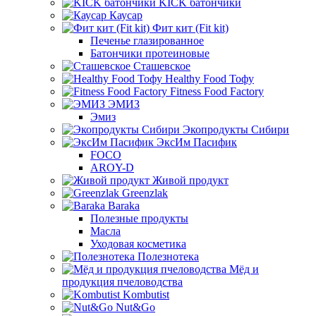
KICK батончики
Каусар
Фит кит (Fit kit)
Печенье глазированное
Батончики протеиновые
Сташевское
Healthy Food Тофу
Fitness Food Factory
ЭМИЗ
Эмиз
Экопродукты Сибири
ЭксИм Пасифик
FOCO
AROY-D
Живой продукт
Greenzlak
Baraka
Полезные продукты
Масла
Уходовая косметика
Полезнотека
Мёд и
продукция пчеловодства
Kombutist
Nut&Go