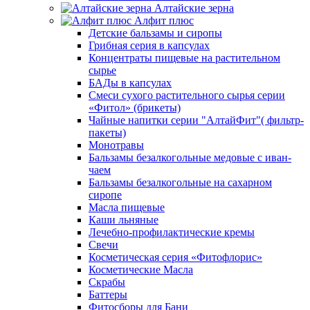
Алтайские зерна
Алфит плюс
Детские бальзамы и сиропы
Грибная серия в капсулах
Концентраты пищевые на растительном
сырье
БАДы в капсулах
Смеси сухого растительного сырья серии
«Фитол» (брикеты)
Чайные напитки серии "АлтайФит"( фильтр-
пакеты)
Монотравы
Бальзамы безалкогольные медовые с иван-
чаем
Бальзамы безалкогольные на сахарном
сиропе
Масла пищевые
Каши льняные
Лечебно-профилактические кремы
Свечи
Косметическая серия «Фитофлорис»
Косметические Масла
Скрабы
Баттеры
Фитосборы для Бани