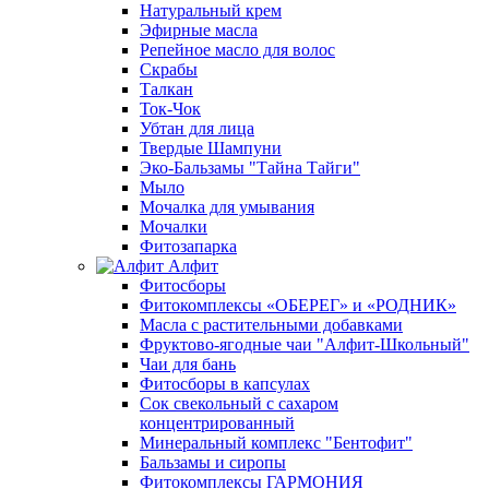
Натуральный крем
Эфирные масла
Репейное масло для волос
Скрабы
Талкан
Ток-Чок
Убтан для лица
Твердые Шампуни
Эко-Бальзамы "Тайна Тайги"
Мыло
Мочалка для умывания
Мочалки
Фитозапарка
Алфит
Фитосборы
Фитокомплексы «ОБЕРЕГ» и «РОДНИК»
Масла с растительными добавками
Фруктово-ягодные чаи "Алфит-Школьный"
Чаи для бань
Фитосборы в капсулах
Сок свекольный с сахаром
концентрированный
Минеральный комплекс "Бентофит"
Бальзамы и сиропы
Фитокомплексы ГАРМОНИЯ