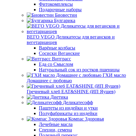
Фитокомплексы
Подарочные наборы
Биовестин
Булгарика
ВЕГО VEGO Деликатесы для вегансков и
вегетарианцев
Варёные колбасы
Сосиски Веганские
Витграсс
Еда со Смыслом
Натуральный сок из ростков пшеницы
ГХИ масло
Домашнее с любовью
Гречневый хлеб EAT&SHINE (ИП Яушев)
Диетика
Деликатесофф
Паштеты из индейки и утки
Полуфабрикаты из индейки
Компас Здоровья
Лечебные масла
Специи, семена
Полезный перекус