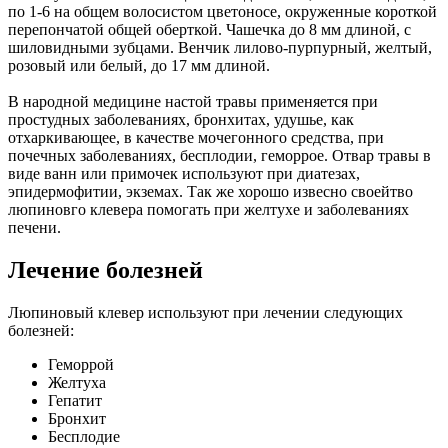
по 1-6 на общем волосистом цветоносе, окруженные короткой
перепончатой общей оберткой. Чашечка до 8 мм длиной, с
шиловидными зубцами. Венчик лилово-пурпурный, желтый,
розовый или белый, до 17 мм длиной.
В народной медицине настой травы применяется при
простудных заболеваниях,
бронхитах
, удушье, как
отхаркивающее, в качестве мочегонного средства, при
почечных заболеваниях,
бесплодии
,
геморрое
. Отвар травы в
виде ванн или примочек используют при
диатезах
,
эпидермофитии,
экземах
. Так же хорошо извесно своейтво
люпиновго клевера помогать при
желтухе
и
заболеваниях
печени
.
Лечение болезней
Люпиновый клевер
используют при лечении следующих
болезней:
Геморрой
Желтуха
Гепатит
Бронхит
Бесплодие