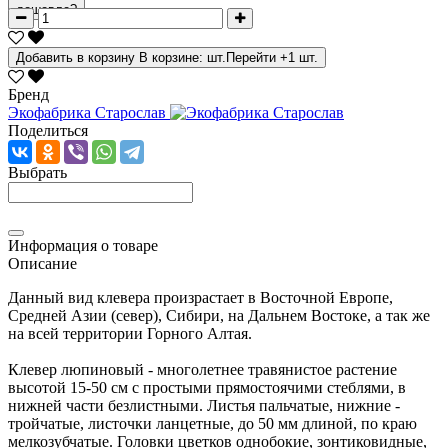
дешевле?
Добавить в корзину
В корзине:
шт.
Перейти
+1 шт.
Бренд
Экофабрика Старослав
Поделиться
Выбрать
Информация о товаре
Описание
Данный вид клевера произрастает в Восточной Европе,
Средней Азии (север), Сибири, на Дальнем Востоке, а так же
на всей территории Горного Алтая.
Клевер люпиновый
- многолетнее травянистое растение
высотой 15-50 см с простыми прямостоячими стеблями, в
нижней части безлистными. Листья пальчатые, нижние -
тройчатые, листочки ланцетные, до 50 мм длиной, по краю
мелкозубчатые. Головки цветков однобокие, зонтиковидные,