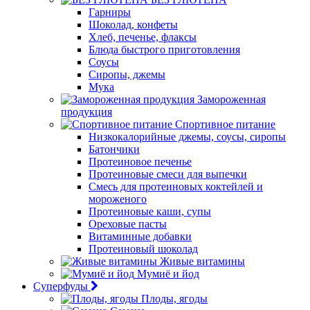
Гарниры
Шоколад, конфеты
Хлеб, печенье, флаксы
Блюда быстрого приготовления
Соусы
Сиропы, джемы
Мука
Замороженная
продукция
Спортивное питание
Низкокалорийные джемы, соусы, сиропы
Батончики
Протеиновое печенье
Протеиновые смеси для выпечки
Смесь для протеиновых коктейлей и
мороженого
Протеиновые каши, супы
Ореховые пасты
Витаминные добавки
Протеиновый шоколад
Живые витамины
Мумиё и йод
Суперфуды
Плоды, ягоды