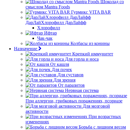
Шоколад со
смыслом Mantra Foods
Гурмикс VITA BAR
ДарЛайХлорофилл ДарЛайфф
Хлорофилл
Ифтар
Чак-чак
Колбасы из конины
Назначение
Крепкий иммунитет
Для горла и носа
От кашля
Для почек
Для суставов
Для зрения
От паразитов
Нервная система
При аллергии, грибковых поражениях, псориазе
Для мозговой
активности
При возрастных
изменениях
Борьба с лишним весом