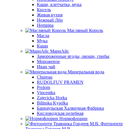
Каши, клетчатка, мука
Кисель
Живая кухня
Нежный Лён
Hempina
Масляный Король
Масла
Мука
Каши
МариАйс
Замороженные ягоды, овощи, грибы
Мороженое
Иван чай
Минеральная вода
Chureau
RUDOLFUV PRAMEN
Prolom
Vincentka
Zajecicka Horka
Bilinska Kyselka
Барнаульская Халвичная Фабрика
Кисловодская целебная
Нормофлорин
Фитоцентр
Травника Гордеев М.В.