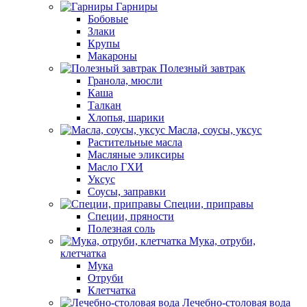
Гарниры
Бобовые
Злаки
Крупы
Макароны
Полезный завтрак
Гранола, мюсли
Каша
Талкан
Хлопья, шарики
Масла, соусы, уксус
Растительные масла
Масляные эликсиры
Масло ГХИ
Уксус
Соусы, заправки
Специи, приправы
Специи, пряности
Полезная соль
Мука, отруби,
клетчатка
Мука
Отруби
Клетчатка
Лечебно-столовая вода