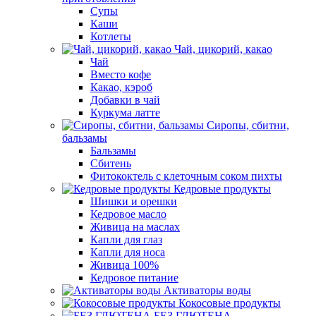
Супы
Каши
Котлеты
Чай, цикорий, какао
Чай
Вместо кофе
Какао, кэроб
Добавки в чай
Куркума латте
Сиропы, сбитни,
бальзамы
Бальзамы
Сбитень
Фитококтель с клеточным соком пихты
Кедровые продукты
Шишки и орешки
Кедровое масло
Живица на маслах
Капли для глаз
Капли для носа
Живица 100%
Кедровое питание
Активаторы воды
Кокосовые продукты
БЕЗ ГЛЮТЕНА