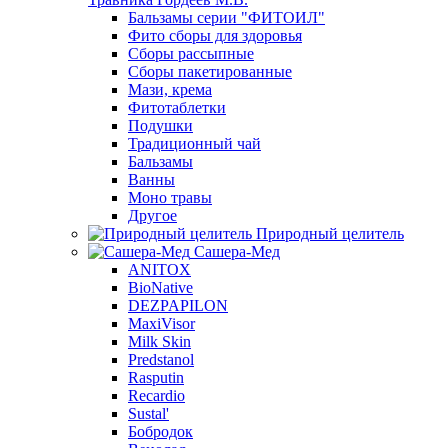
Бальзамы серии "ФИТОИЛ"
Фито сборы для здоровья
Сборы рассыпные
Сборы пакетированные
Мази, крема
Фитотаблетки
Подушки
Традиционный чай
Бальзамы
Ванны
Моно травы
Другое
Природный целитель
Сашера-Мед
ANITOX
BioNative
DEZPAPILON
MaxiVisor
Milk Skin
Predstanol
Rasputin
Recardio
Sustal'
Бобродок