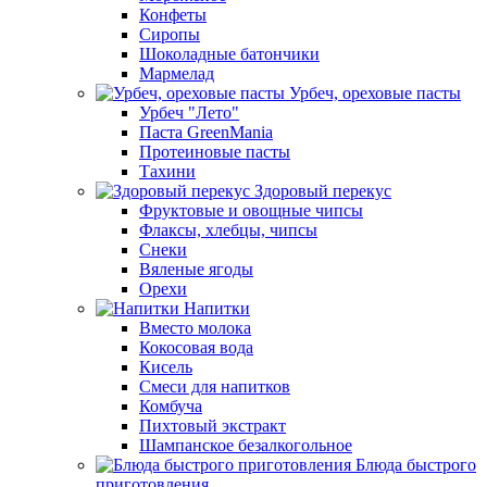
Конфеты
Сиропы
Шоколадные батончики
Мармелад
Урбеч, ореховые пасты
Урбеч "Лето"
Паста GreenMania
Протеиновые пасты
Тахини
Здоровый перекус
Фруктовые и овощные чипсы
Флаксы, хлебцы, чипсы
Снеки
Вяленые ягоды
Орехи
Напитки
Вместо молока
Кокосовая вода
Кисель
Смеси для напитков
Комбуча
Пихтовый экстракт
Шампанское безалкогольное
Блюда быстрого
приготовления