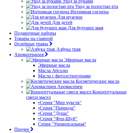
Уход за руками
Уход за полостью рта
Интимная гигиена
Для мужчин
Для детей
Для будущих мам
Подарочные наборы
Товары на главной
Целебные травы
Азбука трав
Ароматерапия
Эфирные масла
Эфирные масла
Масла Абсолю
Масла с фитоэстрогенами
Косметические масла
Аромаспреи
Концептуальные
смеси масел
•Серия "Мир чувств"
•Серия "Природа"
•Серия "Душа"
•Серия "Фен-Шуй"
Серия "Универсальная"
Прочее