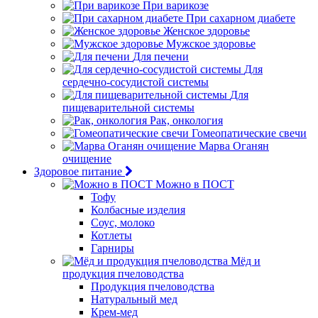
При варикозе
При сахарном диабете
Женское здоровье
Мужское здоровье
Для печени
Для
сердечно-сосудистой системы
Для
пищеварительной системы
Рак, онкология
Гомеопатические свечи
Марва Оганян
очищение
Здоровое питание
Можно в ПОСТ
Тофу
Колбасные изделия
Соус, молоко
Котлеты
Гарниры
Мёд и
продукция пчеловодства
Продукция пчеловодства
Натуральный мед
Крем-мед