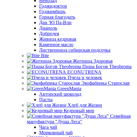
Венолад
Годжидоктор
Годжимбирь
Горная благодать
Дан 'Ю Па-Вли
Дианоль
Добродея
Живица кедровая
Каменное масло
Лиственница сибирская подсочка
Bite
Житница Здоровья
Пища Богов Theobroma
ECONUTRENA
Пчела и человек
Экофабрика Старослав
GreenMania
Авторский шоколад
Пасты
Хлеб для Жизни
Кедровый мир
Семейная
мануфактура "Душа Леса"
Чага чай
Морковный чай