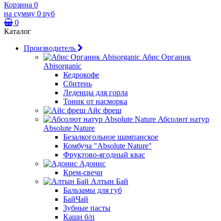
Корзина
0
на сумму
0 руб
0
Каталог
Производитель
Абис Органик
Abisorganic
Кедрокофе
Сбитень
Леденцы для горла
Тоник от насморка
Айс фреш
Абсолют натур
Absolute Nature
Безалкогольное шампанское
Комбуча "Absolute Nature"
Фруктово-ягодный квас
Адонис
Крем-свечи
Алтын Бай
Бальзамы для губ
БайЧай
Зубные пасты
Каши б/п