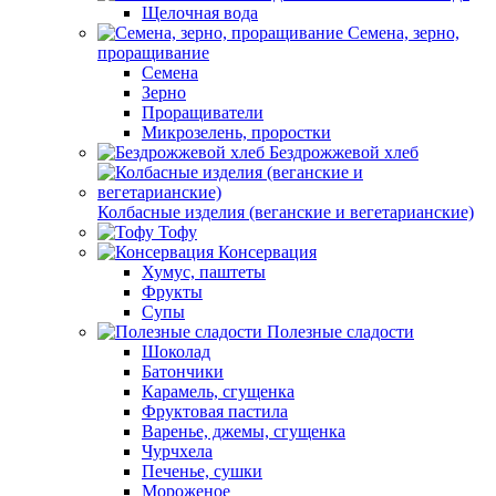
Щелочная вода
Семена, зерно,
проращивание
Семена
Зерно
Проращиватели
Микрозелень, проростки
Бездрожжевой хлеб
Колбасные изделия (веганские и вегетарианские)
Тофу
Консервация
Хумус, паштеты
Фрукты
Супы
Полезные сладости
Шоколад
Батончики
Карамель, сгущенка
Фруктовая пастила
Варенье, джемы, сгущенка
Чурчхела
Печенье, сушки
Мороженое