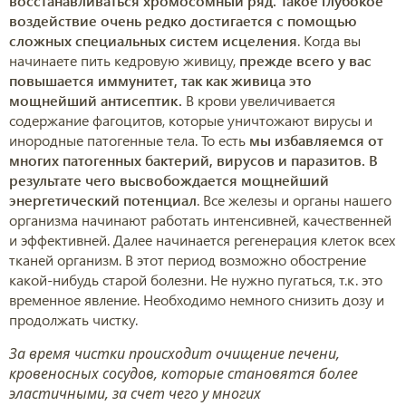
восстанавливаться хромосомный ряд. Такое глубокое
воздействие очень редко достигается с помощью
сложных специальных систем исцеления
. Когда вы
начинаете пить кедровую живицу,
прежде всего у вас
повышается иммунитет, так как живица это
мощнейший антисептик.
В крови увеличивается
содержание фагоцитов, которые уничтожают вирусы и
инородные патогенные тела. То есть
мы избавляемся от
многих патогенных бактерий, вирусов и паразитов. В
результате чего высвобождается мощнейший
энергетический потенциал
. Все железы и органы нашего
организма начинают работать интенсивней, качественней
и эффективней. Далее начинается регенерация клеток всех
тканей организм. В этот период возможно обострение
какой-нибудь старой болезни. Не нужно пугаться, т.к. это
временное явление. Необходимо немного снизить дозу и
продолжать чистку.
За время чистки происходит очищение печени,
кровеносных сосудов, которые становятся более
эластичными, за счет чего у многих