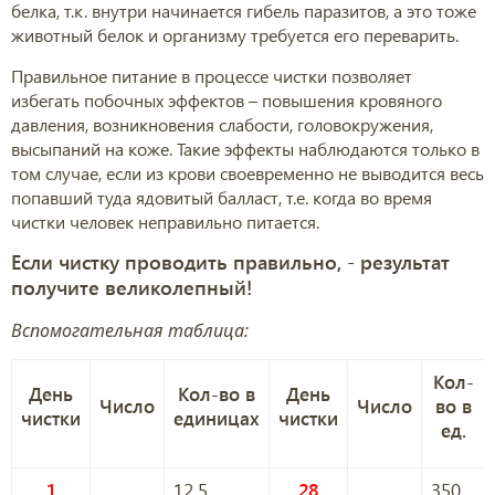
белка, т.к. внутри начинается гибель паразитов, а это тоже
животный белок и организму требуется его переварить.
Правильное питание в процессе чистки позволяет
избегать побочных эффектов – повышения кровяного
давления, возникновения слабости, головокружения,
высыпаний на коже. Такие эффекты наблюдаются только в
том случае, если из крови своевременно не выводится весь
попавший туда ядовитый балласт, т.е. когда во время
чистки человек неправильно питается.
Если чистку проводить правильно, - результат
получите великолепный!
Вспомогательная таблица:
Кол-
День
Кол-во в
День
Число
Число
во в
чистки
единицах
чистки
ед.
1
12,5
28
350