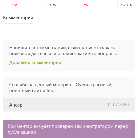
18
225
45
437,5
Комментарии
19
237,5
46
425
20
250
47
412,5
Напишите в комментарии, если статья оказалась
полезной для вас или остались какие-то вопросы.
21
262,5
48
400
Добавить комментарий
22
275
49
387,5
Спасибо за ценный материал. Очень красивый,
23
287,5
50
375
понятный сайт и блог!
11.07.2020
Ансар
24
300
51
362,5
25
312,5
52
350
Комментарий будет проверен администратором перед
публикацией