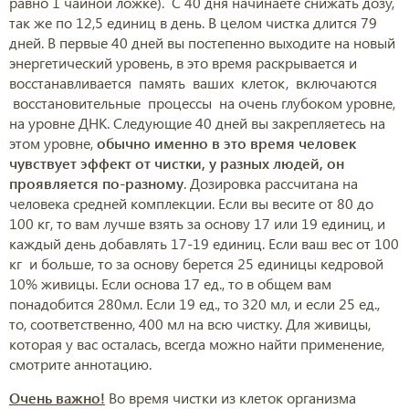
равно 1 чайной ложке). С 40 дня начинаете снижать дозу,
так же по 12,5 единиц в день. В целом чистка длится 79
дней. В первые 40 дней вы постепенно выходите на новый
энергетический уровень, в это время раскрывается и
восстанавливается память ваших клеток, включаются
восстановительные процессы на очень глубоком уровне,
на уровне ДНК. Следующие 40 дней вы закрепляетесь на
этом уровне,
обычно именно в это время человек
чувствует эффект от чистки, у разных людей, он
проявляется по-разному
. Дозировка рассчитана на
человека средней комплекции. Если вы весите от 80 до
100 кг, то вам лучше взять за основу 17 или 19 единиц, и
каждый день добавлять 17-19 единиц. Если ваш вес от 100
кг и больше, то за основу берется 25 единицы кедровой
10% живицы. Если основа 17 ед., то в общем вам
понадобится 280мл. Если 19 ед., то 320 мл, и если 25 ед.,
то, соответственно, 400 мл на всю чистку. Для живицы,
которая у вас осталась, всегда можно найти применение,
смотрите аннотацию.
Очень важно!
Во время чистки из клеток организма