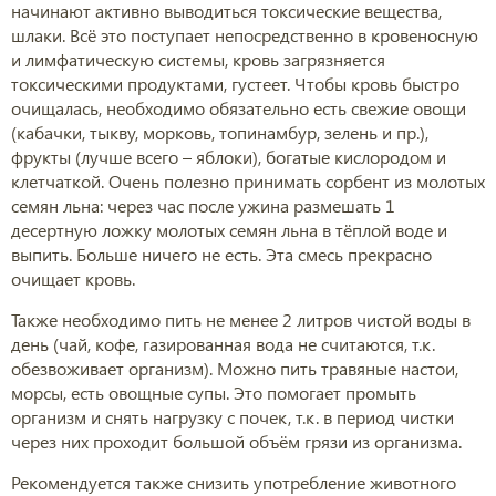
начинают активно выводиться токсические вещества,
шлаки. Всё это поступает непосредственно в кровеносную
и лимфатическую системы, кровь загрязняется
токсическими продуктами, густеет. Чтобы кровь быстро
очищалась, необходимо обязательно есть свежие овощи
(кабачки, тыкву, морковь, топинамбур, зелень и пр.),
фрукты (лучше всего – яблоки), богатые кислородом и
клетчаткой. Очень полезно принимать сорбент из молотых
семян льна: через час после ужина размешать 1
десертную ложку молотых семян льна в тёплой воде и
выпить. Больше ничего не есть. Эта смесь прекрасно
очищает кровь.
Также необходимо пить не менее 2 литров чистой воды в
день (чай, кофе, газированная вода не считаются, т.к.
обезвоживает организм). Можно пить травяные настои,
морсы, есть овощные супы. Это помогает промыть
организм и снять нагрузку с почек, т.к. в период чистки
через них проходит большой объём грязи из организма.
Рекомендуется также снизить употребление животного