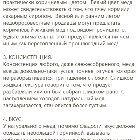
практически коричневым цветом. Белый цвет меда
может свидетельствоват
ь о том, что пчел кормили
сахарным сиропом. Весной или ранним летом
недобросовестные продавцы могут предлагать
коричневый жидкий мед под видом гречишного.
Будьте внимательны, этот продукт является ни чем
иным как перетопленный прошлогодний мед!
3. КОНСИСТЕНЦИЯ.
Консистенция любого, даже свежесобранного, меда
всегда довольно-таки густая, точнее тягучая, которая
не разбрызгивается при падении с ложки. Слишком
жидкая текстура говорит о том, что продукт
разбавляли или он был собран слишком рано. С
наступлением холодов натуральный мед
засахаривается, становится более густым.
4. ВКУС.
У натурального меда, помимо сладости, вкус должен
обладать небольшой горчинкой, вызывать
небольшое першение в горле. Вкус у натурального