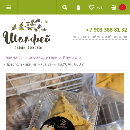
(0)
0
+7 903 388 81 32
заказать обратный звонок
Главная
>
Производитель
>
Каусар
>
- Треугольники из мяса утки, КАУСАР, 600 г