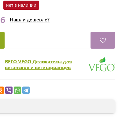
нет в наличии
уб
Нашли
дешевле?
ВЕГО VEGO Деликатесы для
вегансков и вегетарианцев