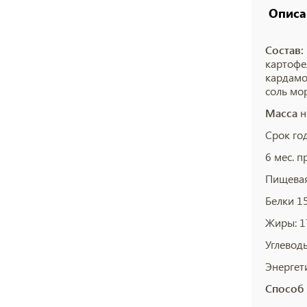
Описа
Состав:
картофе
кардамо
соль мор
Масса
н
Срок год
6 мес. п
Пищевая
Белки 15
Жиры: 17
Углеводы
Энергет
Способ 