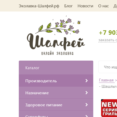
Эколавка-Шалфей.рф
Блог
Новости
О нас
Д
+7 90
заказать
Каталог
Главная
Производитель
- Шашлыч
Назначение
Здоровое питание
Суперфуды