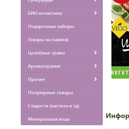
БИО косметика
Подарочные наборы
Товары на главной
Целебные травы
Ароматерапия
Прочее
Популярные товары
Сладости (пастила и тд)
Инфор
Минеральная вода