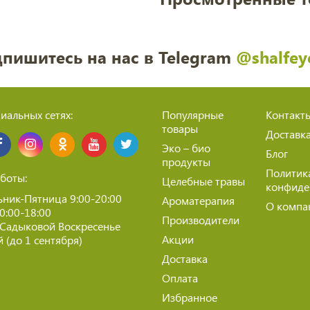
пишитесь на нас в Telegram
@shalfey
иальных сетях:
Популярные
Контакт
товары
Доставк
Эко – био
Блог
продукты
Политик
боты:
Целебные травы
конфиде
ник-Пятница 9:00-20:00
Ароматерапия
О компа
10:00-18:00
Производители
 Садыковой Воскресенье
Акции
 (до 1 сентября)
Доставка
Оплата
Избранное