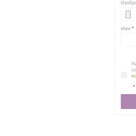
Изобр
Имя
Н
с
к