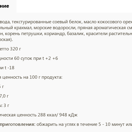
ние
вода, текстурированные соевый белок, масло кокосового оре
льный крахмал, морские водоросли, пряная ароматическая см
н, корень петрушки, кориандр, базалик, красители раститель
ская).
етто 320 г
ности 60 суток при t +2 +6
ри t -18
 ценность на 100 г продукта:
 г
,0 г
: 3 г
ическая ценность 288 ккал/ 948 кДж
приготовления:
обжарить на углях в течение 5 - 10 минут ил