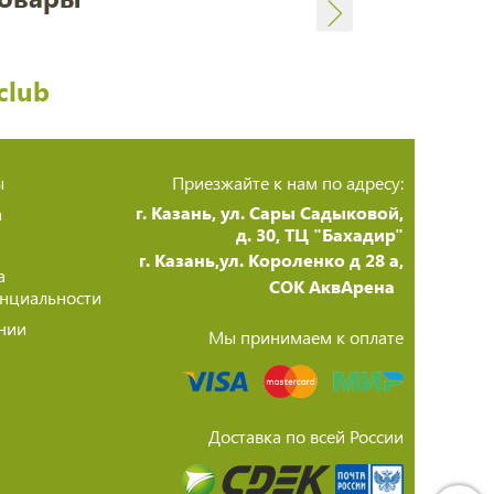
club
ы
Приезжайте к нам по адресу:
г. Казань, ул. Сары Садыковой,
а
д. 30, ТЦ "Бахадир"
г. Казань,ул. Короленко д 28 а,
а
СОК АквАрена
нциальности
нии
Мы принимаем к оплате
Доставка по всей России