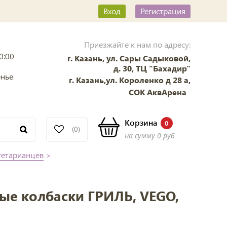
Вход
Регистрация
Приезжайте к нам по адресу:
0:00
г. Казань, ул. Сары Садыковой,
д. 30, ТЦ "Бахадир"
енье
г. Казань,ул. Короленко д 28 а,
СОК АквАрена
Корзина
0
(0)
на сумму
0 руб
гетарианцев
>
е колбаски ГРИЛЬ, VEGO,