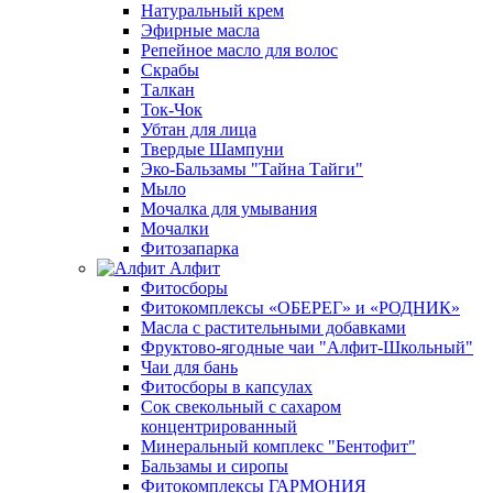
Натуральный крем
Эфирные масла
Репейное масло для волос
Скрабы
Талкан
Ток-Чок
Убтан для лица
Твердые Шампуни
Эко-Бальзамы "Тайна Тайги"
Мыло
Мочалка для умывания
Мочалки
Фитозапарка
Алфит
Фитосборы
Фитокомплексы «ОБЕРЕГ» и «РОДНИК»
Масла с растительными добавками
Фруктово-ягодные чаи "Алфит-Школьный"
Чаи для бань
Фитосборы в капсулах
Сок свекольный с сахаром
концентрированный
Минеральный комплекс "Бентофит"
Бальзамы и сиропы
Фитокомплексы ГАРМОНИЯ