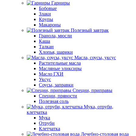
Гарниры
Бобовые
Злаки
Крупы
Макароны
Полезный завтрак
Гранола, мюсли
Каша
Талкан
Хлопья, шарики
Масла, соусы, уксус
Растительные масла
Масляные эликсиры
Масло ГХИ
Уксус
Соусы, заправки
Специи, приправы
Специи, пряности
Полезная соль
Мука, отруби,
клетчатка
Мука
Отруби
Клетчатка
Лечебно-столовая вода