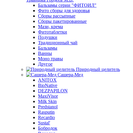
Бальзамы серии "ФИТОИЛ"
Фито сборы для здоровья
Сборы рассыпные
Сборы пакетированные
Мази, крема
Фитотаблетки
Подушки
Традиционный чай
Бальзамы
Ванны
Моно травы
Другое
Природный целитель
Сашера-Мед
ANITOX
BioNative
DEZPAPILON
MaxiVisor
Milk Skin
Predstanol
Rasputin
Recardio
Sustal'
Бобродок