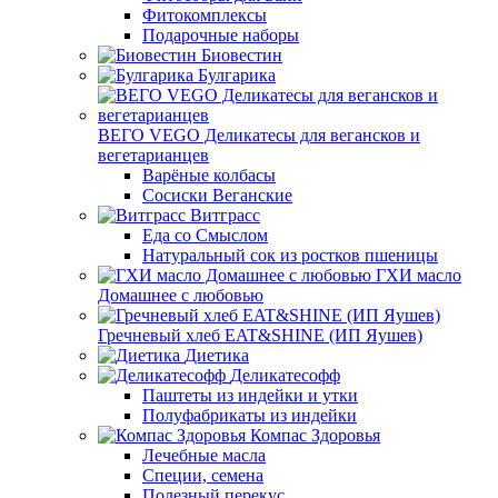
Фитокомплексы
Подарочные наборы
Биовестин
Булгарика
ВЕГО VEGO Деликатесы для вегансков и
вегетарианцев
Варёные колбасы
Сосиски Веганские
Витграсс
Еда со Смыслом
Натуральный сок из ростков пшеницы
ГХИ масло
Домашнее с любовью
Гречневый хлеб EAT&SHINE (ИП Яушев)
Диетика
Деликатесофф
Паштеты из индейки и утки
Полуфабрикаты из индейки
Компас Здоровья
Лечебные масла
Специи, семена
Полезный перекус