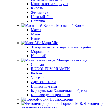
Каши, клетчатка, мука
Кисель
Живая кухня
Нежный Лён
Hempina
Масляный Король
Масла
Мука
Каши
МариАйс
Замороженные ягоды, овощи, грибы
Мороженое
Иван чай
Минеральная вода
Chureau
RUDOLFUV PRAMEN
Prolom
Vincentka
Zajecicka Horka
Bilinska Kyselka
Барнаульская Халвичная Фабрика
Кисловодская целебная
Нормофлорин
Фитоцентр
Травника Гордеев М.В.