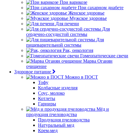
При варикозе
При сахарном диабете
Женское здоровье
Мужское здоровье
Для печени
Для
сердечно-сосудистой системы
Для
пищеварительной системы
Рак, онкология
Гомеопатические свечи
Марва Оганян
очищение
Здоровое питание
Можно в ПОСТ
Тофу
Колбасные изделия
Соус, молоко
Котлеты
Гарниры
Мёд и
продукция пчеловодства
Продукция пчеловодства
Натуральный мед
Крем-мед