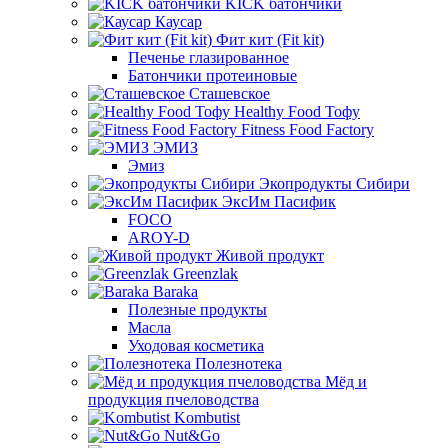
KICK батончики
Каусар
Фит кит (Fit kit)
Печенье глазированное
Батончики протеиновые
Сташевское
Healthy Food Тофу
Fitness Food Factory
ЭМИЗ
Эмиз
Экопродукты Сибири
ЭксИм Пасифик
FOCO
AROY-D
Живой продукт
Greenzlak
Baraka
Полезные продукты
Масла
Уходовая косметика
Полезнотека
Мёд и
продукция пчеловодства
Kombutist
Nut&Go