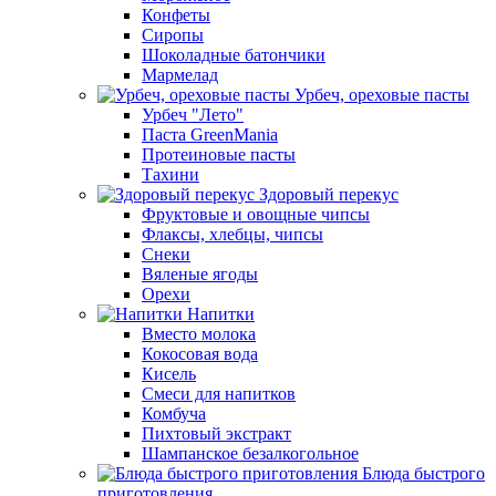
Конфеты
Сиропы
Шоколадные батончики
Мармелад
Урбеч, ореховые пасты
Урбеч "Лето"
Паста GreenMania
Протеиновые пасты
Тахини
Здоровый перекус
Фруктовые и овощные чипсы
Флаксы, хлебцы, чипсы
Снеки
Вяленые ягоды
Орехи
Напитки
Вместо молока
Кокосовая вода
Кисель
Смеси для напитков
Комбуча
Пихтовый экстракт
Шампанское безалкогольное
Блюда быстрого
приготовления