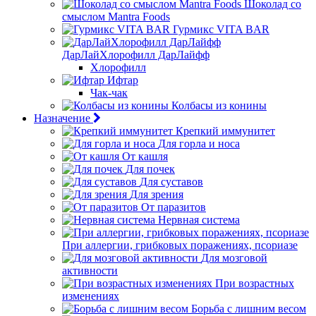
Шоколад со
смыслом Mantra Foods
Гурмикс VITA BAR
ДарЛайХлорофилл ДарЛайфф
Хлорофилл
Ифтар
Чак-чак
Колбасы из конины
Назначение
Крепкий иммунитет
Для горла и носа
От кашля
Для почек
Для суставов
Для зрения
От паразитов
Нервная система
При аллергии, грибковых поражениях, псориазе
Для мозговой
активности
При возрастных
изменениях
Борьба с лишним весом