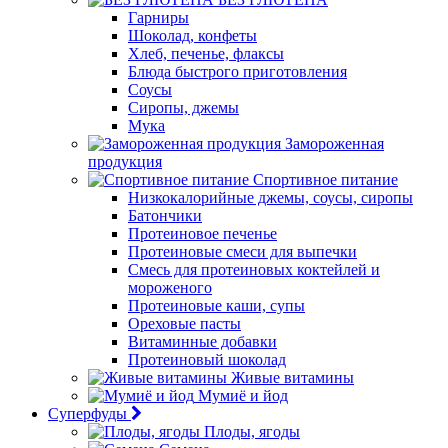
Гарниры
Шоколад, конфеты
Хлеб, печенье, флаксы
Блюда быстрого приготовления
Соусы
Сиропы, джемы
Мука
Замороженная
продукция
Спортивное питание
Низкокалорийные джемы, соусы, сиропы
Батончики
Протеиновое печенье
Протеиновые смеси для выпечки
Смесь для протеиновых коктейлей и
мороженого
Протеиновые каши, супы
Ореховые пасты
Витаминные добавки
Протеиновый шоколад
Живые витамины
Мумиё и йод
Суперфуды
Плоды, ягоды