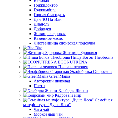
Венолад
Годжидоктор
Годжимбирь
Горная благодать
Дан 'Ю Па-Вли
Дианоль
Добродея
Живица кедровая
Каменное масло
Лиственница сибирская подсочка
Bite
Житница Здоровья
Пища Богов Theobroma
ECONUTRENA
Пчела и человек
Экофабрика Старослав
GreenMania
Авторский шоколад
Пасты
Хлеб для Жизни
Кедровый мир
Семейная
мануфактура "Душа Леса"
Чага чай
Морковный чай