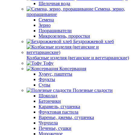
Щелочная вода
Семена, зерно,
проращивание
Семена
Зерно
Проращиватели
Микрозелень, проростки
Бездрожжевой хлеб
Колбасные изделия (веганские и вегетарианские)
Тофу
Консервация
Хумус, паштеты
Фрукты
Супы
Полезные сладости
Шоколад
Батончики
Карамель, сгущенка
Фруктовая пастила
Варенье, джемы, сгущенка
Чурчхела
Печенье, сушки
Мороженое