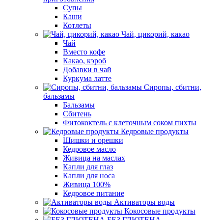
Супы
Каши
Котлеты
Чай, цикорий, какао
Чай
Вместо кофе
Какао, кэроб
Добавки в чай
Куркума латте
Сиропы, сбитни,
бальзамы
Бальзамы
Сбитень
Фитококтель с клеточным соком пихты
Кедровые продукты
Шишки и орешки
Кедровое масло
Живица на маслах
Капли для глаз
Капли для носа
Живица 100%
Кедровое питание
Активаторы воды
Кокосовые продукты
БЕЗ ГЛЮТЕНА