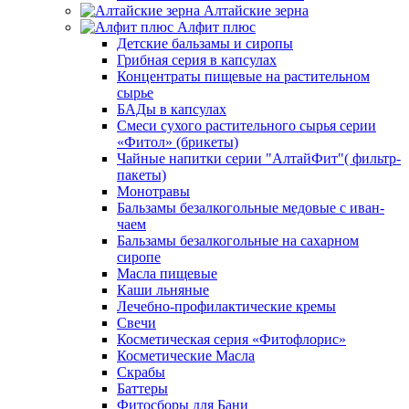
Алтайские зерна
Алфит плюс
Детские бальзамы и сиропы
Грибная серия в капсулах
Концентраты пищевые на растительном
сырье
БАДы в капсулах
Смеси сухого растительного сырья серии
«Фитол» (брикеты)
Чайные напитки серии "АлтайФит"( фильтр-
пакеты)
Монотравы
Бальзамы безалкогольные медовые с иван-
чаем
Бальзамы безалкогольные на сахарном
сиропе
Масла пищевые
Каши льняные
Лечебно-профилактические кремы
Свечи
Косметическая серия «Фитофлорис»
Косметические Масла
Скрабы
Баттеры
Фитосборы для Бани