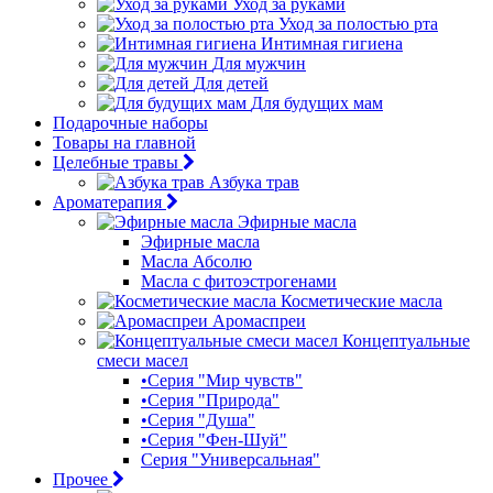
Уход за руками
Уход за полостью рта
Интимная гигиена
Для мужчин
Для детей
Для будущих мам
Подарочные наборы
Товары на главной
Целебные травы
Азбука трав
Ароматерапия
Эфирные масла
Эфирные масла
Масла Абсолю
Масла с фитоэстрогенами
Косметические масла
Аромаспреи
Концептуальные
смеси масел
•Серия "Мир чувств"
•Серия "Природа"
•Серия "Душа"
•Серия "Фен-Шуй"
Серия "Универсальная"
Прочее