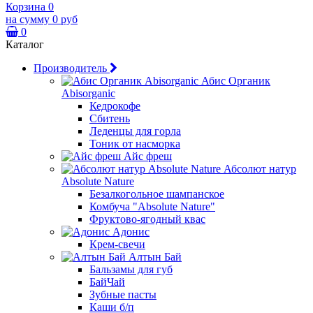
Корзина
0
на сумму
0 руб
0
Каталог
Производитель
Абис Органик
Abisorganic
Кедрокофе
Сбитень
Леденцы для горла
Тоник от насморка
Айс фреш
Абсолют натур
Absolute Nature
Безалкогольное шампанское
Комбуча "Absolute Nature"
Фруктово-ягодный квас
Адонис
Крем-свечи
Алтын Бай
Бальзамы для губ
БайЧай
Зубные пасты
Каши б/п