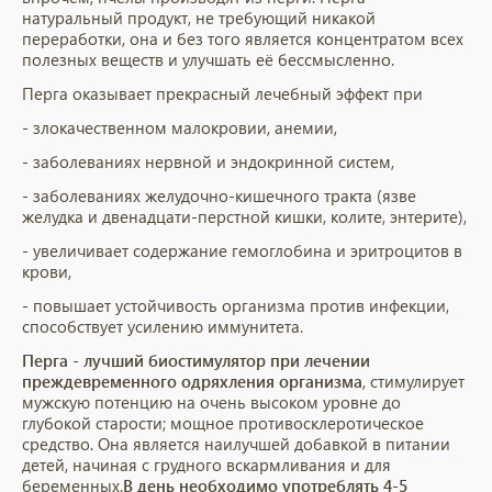
натуральный продукт, не требующий никакой
переработки, она и без того является концентратом всех
полезных веществ и улучшать её бессмысленно.
Перга оказывает прекрасный лечебный эффект при
- злокачественном малокровии, анемии,
- заболеваниях нервной и эндокринной систем,
- заболеваниях желудочно-кишечного тракта (язве
желудка и двенадцати-перстной кишки, колите, энтерите),
- увеличивает содержание гемоглобина и эритроцитов в
крови,
- повышает устойчивость организма против инфекции,
способствует усилению иммунитета.
Перга - лучший биостимулятор при лечении
преждевременного одряхления организма
, стимулирует
мужскую потенцию на очень высоком уровне до
глубокой старости; мощное противосклеротическое
средство. Она является наилучшей добавкой в питании
детей, начиная с грудного вскармливания и для
беременных.
В день необходимо употреблять 4-5