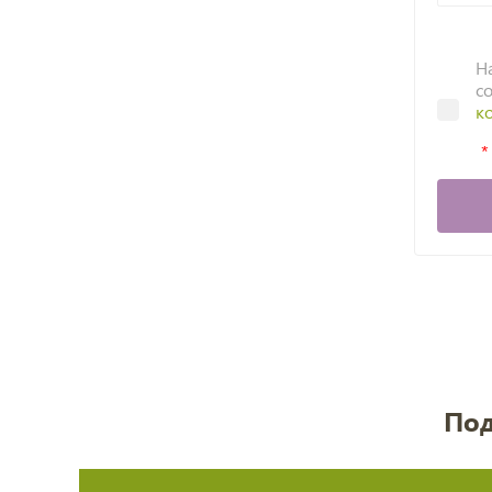
Н
с
к
Под