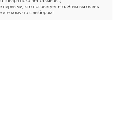
го товара пока нет отзывов :(
е первыми, кто посоветует его. Этим вы очень
ете кому-то с выбором!