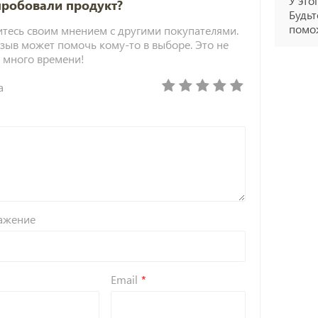
У это
пробовали продукт?
Будьт
помож
тесь своим мнением с другими покупателями.
зыв может помочь кому-то в выборе. Это не
 много времени!
а
ажение
Email