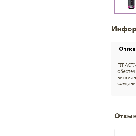
Инфор
Описа
FIT ACT
обеспеч
витамин
соедини
Отзыв