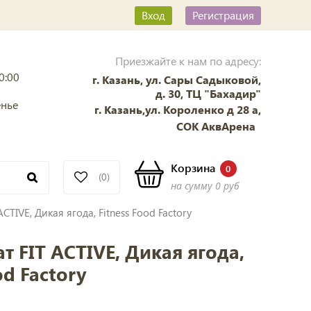
Вход
Регистрация
Приезжайте к нам по адресу:
0:00
г. Казань, ул. Сары Садыковой,
д. 30, ТЦ "Бахадир"
енье
г. Казань,ул. Короленко д 28 а,
СОК АквАрена
Корзина
0
(0)
на сумму
0 руб
ACTIVE, Дикая ягода, Fitness Food Factory
т FIT ACTIVE, Дикая ягода,
od Factory