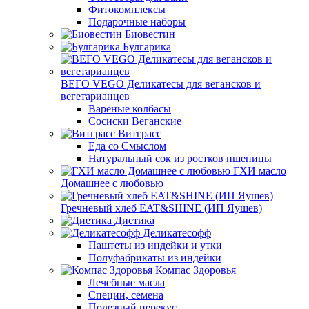
Фитокомплексы
Подарочные наборы
Биовестин
Булгарика
ВЕГО VEGO Деликатесы для вегансков и
вегетарианцев
Варёные колбасы
Сосиски Веганские
Витграсс
Еда со Смыслом
Натуральный сок из ростков пшеницы
ГХИ масло
Домашнее с любовью
Гречневый хлеб EAT&SHINE (ИП Яушев)
Диетика
Деликатесофф
Паштеты из индейки и утки
Полуфабрикаты из индейки
Компас Здоровья
Лечебные масла
Специи, семена
Полезный перекус