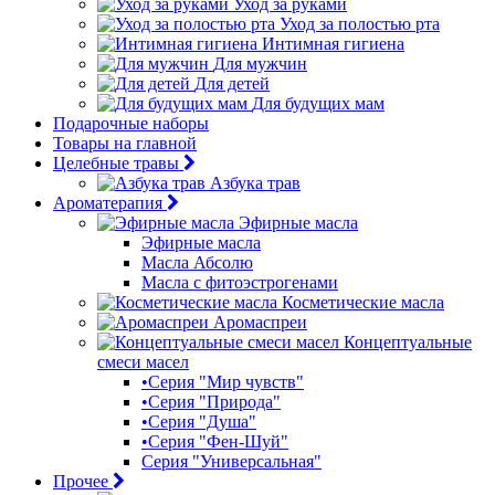
Уход за руками
Уход за полостью рта
Интимная гигиена
Для мужчин
Для детей
Для будущих мам
Подарочные наборы
Товары на главной
Целебные травы
Азбука трав
Ароматерапия
Эфирные масла
Эфирные масла
Масла Абсолю
Масла с фитоэстрогенами
Косметические масла
Аромаспреи
Концептуальные
смеси масел
•Серия "Мир чувств"
•Серия "Природа"
•Серия "Душа"
•Серия "Фен-Шуй"
Серия "Универсальная"
Прочее