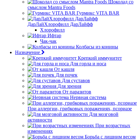
Шоколад со
смыслом Mantra Foods
Гурмикс VITA BAR
ДарЛайХлорофилл ДарЛайфф
Хлорофилл
Ифтар
Чак-чак
Колбасы из конины
Назначение
Крепкий иммунитет
Для горла и носа
От кашля
Для почек
Для суставов
Для зрения
От паразитов
Нервная система
При аллергии, грибковых поражениях, псориазе
Для мозговой
активности
При возрастных
изменениях
Борьба с лишним весом