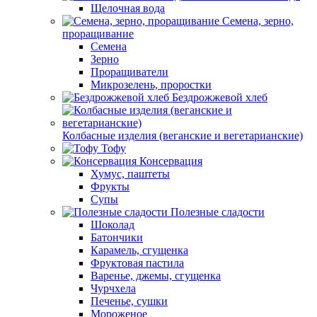
Щелочная вода
Семена, зерно,
проращивание
Семена
Зерно
Проращиватели
Микрозелень, проростки
Бездрожжевой хлеб
Колбасные изделия (веганские и вегетарианские)
Тофу
Консервация
Хумус, паштеты
Фрукты
Супы
Полезные сладости
Шоколад
Батончики
Карамель, сгущенка
Фруктовая пастила
Варенье, джемы, сгущенка
Чурчхела
Печенье, сушки
Мороженое