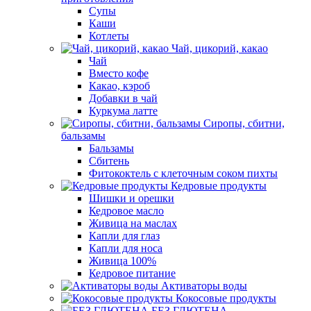
Супы
Каши
Котлеты
Чай, цикорий, какао
Чай
Вместо кофе
Какао, кэроб
Добавки в чай
Куркума латте
Сиропы, сбитни,
бальзамы
Бальзамы
Сбитень
Фитококтель с клеточным соком пихты
Кедровые продукты
Шишки и орешки
Кедровое масло
Живица на маслах
Капли для глаз
Капли для носа
Живица 100%
Кедровое питание
Активаторы воды
Кокосовые продукты
БЕЗ ГЛЮТЕНА