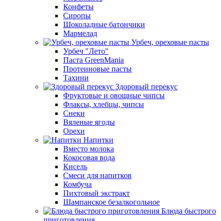
Конфеты
Сиропы
Шоколадные батончики
Мармелад
Урбеч, ореховые пасты
Урбеч "Лето"
Паста GreenMania
Протеиновые пасты
Тахини
Здоровый перекус
Фруктовые и овощные чипсы
Флаксы, хлебцы, чипсы
Снеки
Вяленые ягоды
Орехи
Напитки
Вместо молока
Кокосовая вода
Кисель
Смеси для напитков
Комбуча
Пихтовый экстракт
Шампанское безалкогольное
Блюда быстрого
приготовления