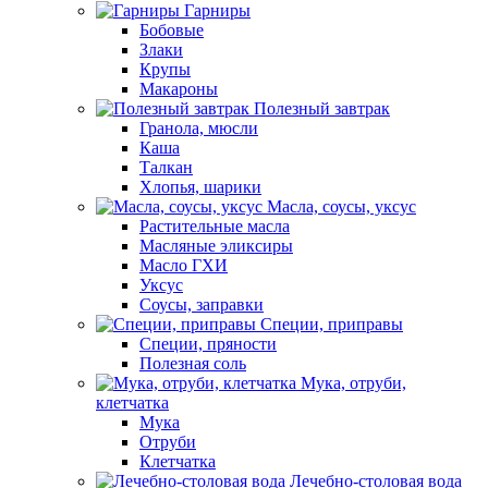
Гарниры
Бобовые
Злаки
Крупы
Макароны
Полезный завтрак
Гранола, мюсли
Каша
Талкан
Хлопья, шарики
Масла, соусы, уксус
Растительные масла
Масляные эликсиры
Масло ГХИ
Уксус
Соусы, заправки
Специи, приправы
Специи, пряности
Полезная соль
Мука, отруби,
клетчатка
Мука
Отруби
Клетчатка
Лечебно-столовая вода