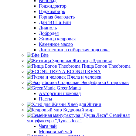
Венолад
Годжидоктор
Годжимбирь
Горная благодать
Дан 'Ю Па-Вли
Дианоль
Добродея
Живица кедровая
Каменное масло
Лиственница сибирская подсочка
Bite
Житница Здоровья
Пища Богов Theobroma
ECONUTRENA
Пчела и человек
Экофабрика Старослав
GreenMania
Авторский шоколад
Пасты
Хлеб для Жизни
Кедровый мир
Семейная
мануфактура "Душа Леса"
Чага чай
Морковный чай