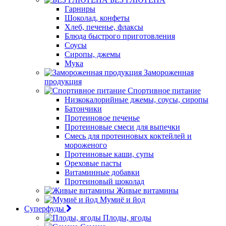
Гарниры
Шоколад, конфеты
Хлеб, печенье, флаксы
Блюда быстрого приготовления
Соусы
Сиропы, джемы
Мука
Замороженная
продукция
Спортивное питание
Низкокалорийные джемы, соусы, сиропы
Батончики
Протеиновое печенье
Протеиновые смеси для выпечки
Смесь для протеиновых коктейлей и
мороженого
Протеиновые каши, супы
Ореховые пасты
Витаминные добавки
Протеиновый шоколад
Живые витамины
Мумиё и йод
Суперфуды
Плоды, ягоды