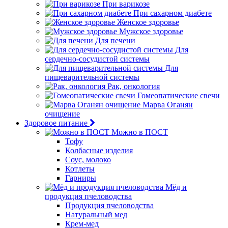
При варикозе
При сахарном диабете
Женское здоровье
Мужское здоровье
Для печени
Для
сердечно-сосудистой системы
Для
пищеварительной системы
Рак, онкология
Гомеопатические свечи
Марва Оганян
очищение
Здоровое питание
Можно в ПОСТ
Тофу
Колбасные изделия
Соус, молоко
Котлеты
Гарниры
Мёд и
продукция пчеловодства
Продукция пчеловодства
Натуральный мед
Крем-мед