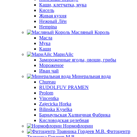
Каши, клетчатка, мука
Кисель
Живая кухня
Нежный Лён
Hempina
Масляный Король
Масла
Мука
Каши
МариАйс
Замороженные ягоды, овощи, грибы
Мороженое
Иван чай
Минеральная вода
Chureau
RUDOLFUV PRAMEN
Prolom
Vincentka
Zajecicka Horka
Bilinska Kyselka
Барнаульская Халвичная Фабрика
Кисловодская целебная
Нормофлорин
Фитоцентр
Травника Гордеев М.В.