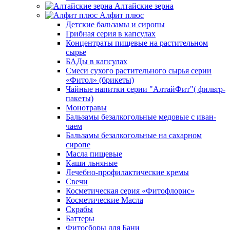
Алтайские зерна
Алфит плюс
Детские бальзамы и сиропы
Грибная серия в капсулах
Концентраты пищевые на растительном
сырье
БАДы в капсулах
Смеси сухого растительного сырья серии
«Фитол» (брикеты)
Чайные напитки серии "АлтайФит"( фильтр-
пакеты)
Монотравы
Бальзамы безалкогольные медовые с иван-
чаем
Бальзамы безалкогольные на сахарном
сиропе
Масла пищевые
Каши льняные
Лечебно-профилактические кремы
Свечи
Косметическая серия «Фитофлорис»
Косметические Масла
Скрабы
Баттеры
Фитосборы для Бани