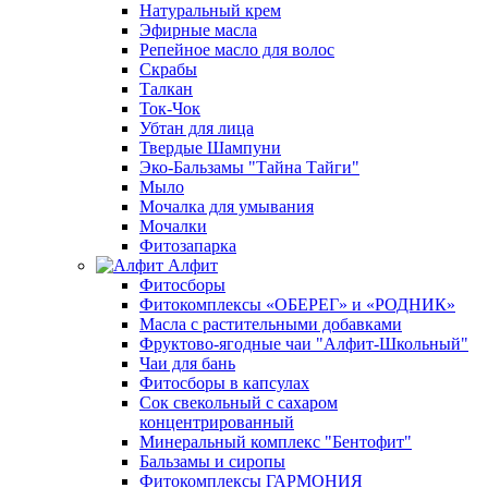
Натуральный крем
Эфирные масла
Репейное масло для волос
Скрабы
Талкан
Ток-Чок
Убтан для лица
Твердые Шампуни
Эко-Бальзамы "Тайна Тайги"
Мыло
Мочалка для умывания
Мочалки
Фитозапарка
Алфит
Фитосборы
Фитокомплексы «ОБЕРЕГ» и «РОДНИК»
Масла с растительными добавками
Фруктово-ягодные чаи "Алфит-Школьный"
Чаи для бань
Фитосборы в капсулах
Сок свекольный с сахаром
концентрированный
Минеральный комплекс "Бентофит"
Бальзамы и сиропы
Фитокомплексы ГАРМОНИЯ