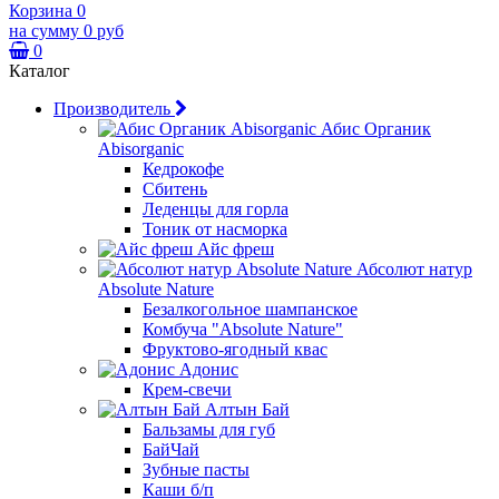
Корзина
0
на сумму
0 руб
0
Каталог
Производитель
Абис Органик
Abisorganic
Кедрокофе
Сбитень
Леденцы для горла
Тоник от насморка
Айс фреш
Абсолют натур
Absolute Nature
Безалкогольное шампанское
Комбуча "Absolute Nature"
Фруктово-ягодный квас
Адонис
Крем-свечи
Алтын Бай
Бальзамы для губ
БайЧай
Зубные пасты
Каши б/п