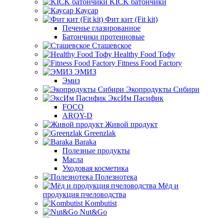
KICK батончики
Каусар
Фит кит (Fit kit)
Печенье глазированное
Батончики протеиновые
Сташевское
Healthy Food Тофу
Fitness Food Factory
ЭМИЗ
Эмиз
Экопродукты Сибири
ЭксИм Пасифик
FOCO
AROY-D
Живой продукт
Greenzlak
Baraka
Полезные продукты
Масла
Уходовая косметика
Полезнотека
Мёд и
продукция пчеловодства
Kombutist
Nut&Go