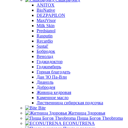
ANITOX
BioNative
DEZPAPILON
MaxiVisor
Milk Skin
Predstanol
Rasputin
Recardio
Sustal'
Бобродок
Венолад
Годжидоктор
Годжимбирь
Горная благодать
Дан 'Ю Па-Вли
Дианоль
Добродея
Живица кедровая
Каменное масло
Лиственница сибирская подсочка
Bite
Житница Здоровья
Пища Богов Theobroma
ECONUTRENA