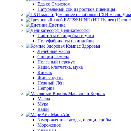
Еда со Смыслом
Натуральный сок из ростков пшеницы
ГХИ масло Дом
Гречн
Диетика
Деликатесофф
Паштеты из индейки и утки
Полуфабрикаты из индейки
Компас Здоровья
Лечебные масла
Специи, семена
Полезный перекус
Каши, клетчатка, мука
Кисель
Живая кухня
Нежный Лён
Hempina
Масляный Король
Масла
Мука
Каши
МариАйс
Замороженные ягоды, овощи, грибы
Мороженое
Иван чай