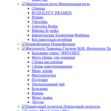
Минеральная вода
Chureau
RUDOLFUV PRAMEN
Prolom
Vincentka
Zajecicka Horka
Bilinska Kyselka
Барнаульская Халвичная Фабрика
Кисловодская целебная
Нормофлорин
Фитоцентр Тр
Бальзамы серии "ФИТОИЛ"
Фито сборы для здоровья
Сборы рассыпные
Сборы пакетированные
Мази, крема
Фитотаблетки
Подушки
Традиционный чай
Бальзамы
Ванны
Моно травы
Другое
Природный целитель
Сашера-Мед