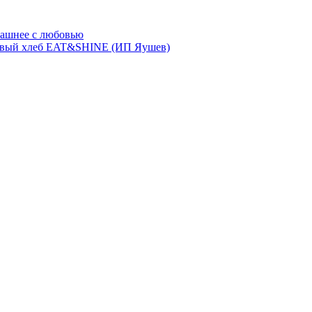
ашнее с любовью
евый хлеб EAT&SHINE (ИП Яушев)