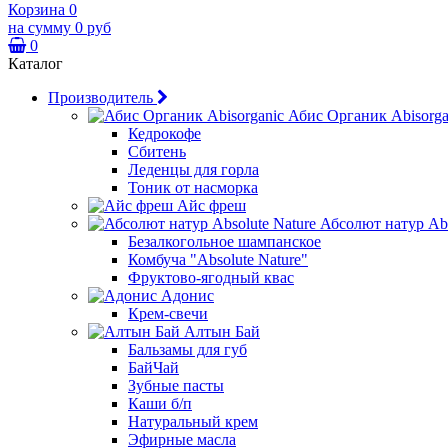
Корзина
0
на сумму
0 руб
0
Каталог
Производитель
Абис Органик Abisorga
Кедрокофе
Сбитень
Леденцы для горла
Тоник от насморка
Айс фреш
Абсолют натур Abs
Безалкогольное шампанское
Комбуча "Absolute Nature"
Фруктово-ягодный квас
Адонис
Крем-свечи
Алтын Бай
Бальзамы для губ
БайЧай
Зубные пасты
Каши б/п
Натуральный крем
Эфирные масла