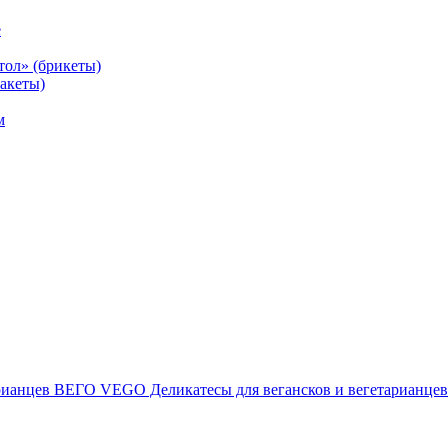
е
тол» (брикеты)
акеты)
м
ВЕГО VEGO Деликатесы для вегансков и вегетарианцев