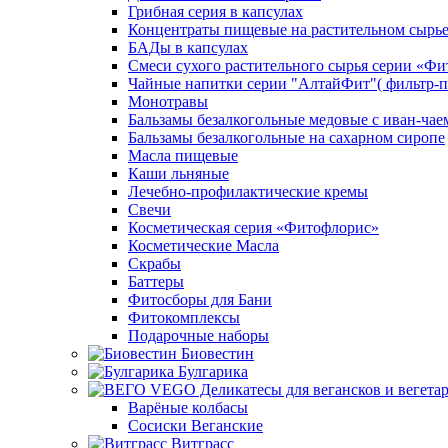
Грибная серия в капсулах
Концентраты пищевые на растительном сырь
БАДы в капсулах
Смеси сухого растительного сырья серии «Фи
Чайные напитки серии "АлтайФит"( фильтр-п
Монотравы
Бальзамы безалкогольные медовые с иван-чае
Бальзамы безалкогольные на сахарном сиропе
Масла пищевые
Каши льняные
Лечебно-профилактические кремы
Свечи
Косметическая серия «Фитофлорис»
Косметические Масла
Скрабы
Баттеры
Фитосборы для Бани
Фитокомплексы
Подарочные наборы
Биовестин
Булгарика
Варёные колбасы
Сосиски Веганские
Витграсс