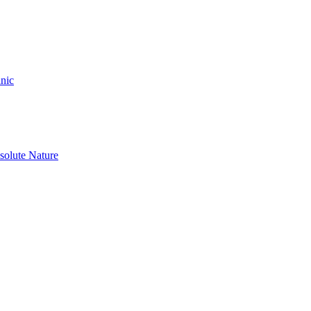
nic
olute Nature