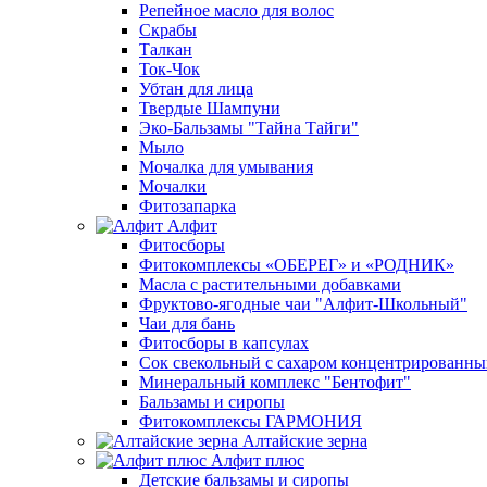
Репейное масло для волос
Скрабы
Талкан
Ток-Чок
Убтан для лица
Твердые Шампуни
Эко-Бальзамы "Тайна Тайги"
Мыло
Мочалка для умывания
Мочалки
Фитозапарка
Алфит
Фитосборы
Фитокомплексы «ОБЕРЕГ» и «РОДНИК»
Масла с растительными добавками
Фруктово-ягодные чаи "Алфит-Школьный"
Чаи для бань
Фитосборы в капсулах
Сок свекольный с сахаром концентрированн
Минеральный комплекс "Бентофит"
Бальзамы и сиропы
Фитокомплексы ГАРМОНИЯ
Алтайские зерна
Алфит плюс
Детские бальзамы и сиропы