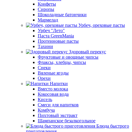
Конфеты
Сиропы
Шоколадные батончики
Мармелад
Урбеч, ореховые пасты
Урбеч "Лето"
Паста GreenMania
Протеиновые пасты
Тахини
Здоровый перекус
Фруктовые и овощные чипсы
Флаксы, хлебцы, чипсы
Снеки
Вяленые ягоды
Орехи
Напитки
Вместо молока
Кокосовая вода
Кисель
Смеси для напитков
Комбуча
Пихтовый экстракт
Шампанское безалкогольное
Блюда быстрого
приготовления