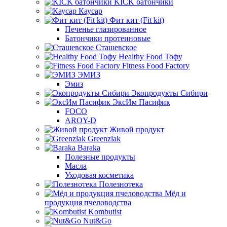
KICK батончики
Каусар
Фит кит (Fit kit)
Печенье глазированное
Батончики протеиновые
Сташевское
Healthy Food Тофу
Fitness Food Factory
ЭМИЗ
Эмиз
Экопродукты Сибири
ЭксИм Пасифик
FOCO
AROY-D
Живой продукт
Greenzlak
Baraka
Полезные продукты
Масла
Уходовая косметика
Полезнотека
Мёд и
продукция пчеловодства
Kombutist
Nut&Go