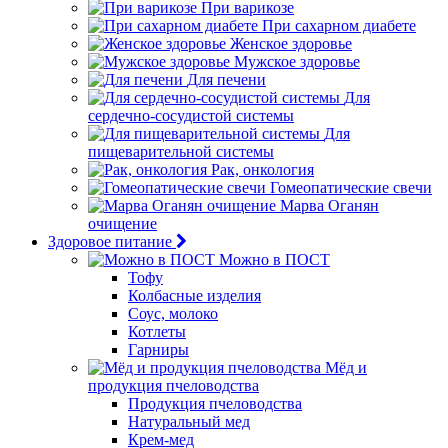
При варикозе
При сахарном диабете
Женское здоровье
Мужское здоровье
Для печени
Для
сердечно-сосудистой системы
Для
пищеварительной системы
Рак, онкология
Гомеопатические свечи
Марва Оганян
очищение
Здоровое питание
Можно в ПОСТ
Тофу
Колбасные изделия
Соус, молоко
Котлеты
Гарниры
Мёд и
продукция пчеловодства
Продукция пчеловодства
Натуральный мед
Крем-мед