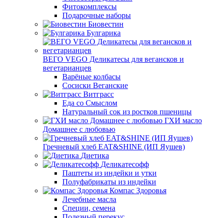
Фитокомплексы
Подарочные наборы
Биовестин
Булгарика
ВЕГО VEGO Деликатесы для вегансков и
вегетарианцев
Варёные колбасы
Сосиски Веганские
Витграсс
Еда со Смыслом
Натуральный сок из ростков пшеницы
ГХИ масло
Домашнее с любовью
Гречневый хлеб EAT&SHINE (ИП Яушев)
Диетика
Деликатесофф
Паштеты из индейки и утки
Полуфабрикаты из индейки
Компас Здоровья
Лечебные масла
Специи, семена
Полезный перекус