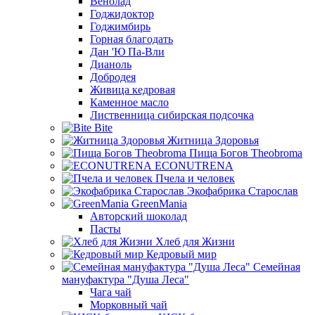
Венолад
Годжидоктор
Годжимбирь
Горная благодать
Дан 'Ю Па-Вли
Дианоль
Добродея
Живица кедровая
Каменное масло
Лиственница сибирская подсочка
Bite
Житница Здоровья
Пища Богов Theobroma
ECONUTRENA
Пчела и человек
Экофабрика Старослав
GreenMania
Авторский шоколад
Пасты
Хлеб для Жизни
Кедровый мир
Семейная
мануфактура "Душа Леса"
Чага чай
Морковный чай