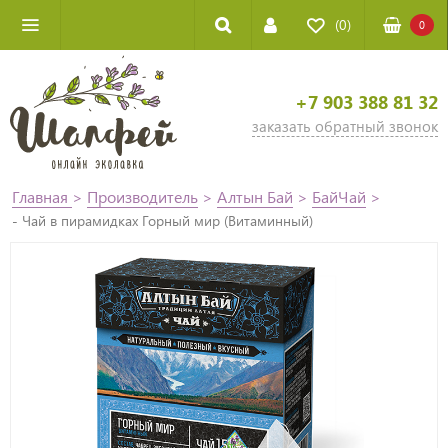
(0)
0
+7 903 388 81 32
заказать обратный звонок
Главная
>
Производитель
>
Алтын Бай
>
БайЧай
>
- Чай в пирамидках Горный мир (Витаминный)