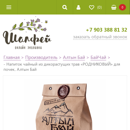
(0)
0
+7 903 388 81 32
заказать обратный звонок
Главная
>
Производитель
>
Алтын Бай
>
БайЧай
>
- Напиток чайный из дикорастущих трав «РОДНИКОВЫЙ» для
почек, Алтын Бай