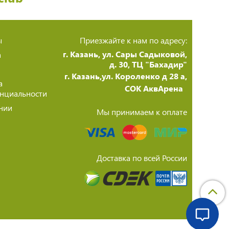
ы
Приезжайте к нам по адресу:
г. Казань, ул. Сары Садыковой,
а
д. 30, ТЦ "Бахадир"
г. Казань,ул. Короленко д 28 а,
а
СОК АквАрена
нциальности
нии
Мы принимаем к оплате
Доставка по всей России