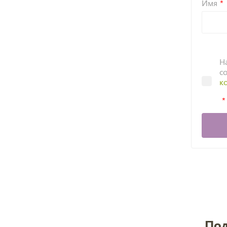
Имя
Н
с
к
Под