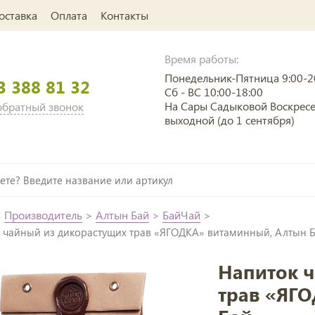
оставка
Оплата
Контакты
Время работы:
Понедельник-Пятница 9:00-2
3 388 81 32
Сб - ВС 10:00-18:00
На Сары Садыковой Воскрес
 обратный звонок
выходной (до 1 сентября)
>
Производитель
>
Алтын Бай
>
БайЧай
>
к чайный из дикорастущих трав «ЯГОДКА» витаминный, Алтын 
Напиток 
трав «ЯГ