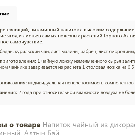
ние
репляющий, витаминный напиток с высоким содержанием
ие ягод и листьев самых полезных растений Горного Алт
ное самочувствие.
бадан, курильский чай, лист малины, чабрец, лист смородины
приготовления:
1 чайную ложку измельченного сырья залить 
ном чайнике заваривается из расчета 1 столовая ложка на 0,5
опоказания:
индивидуальная непереносимость компонентов.
анения:
2 года при относительной влажности воздуха не бол
ы о товаре
Напиток чайный из дикора
инный, Алтын Бай