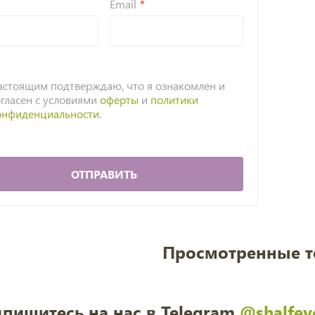
Email
астоящим подтверждаю, что я ознакомлен и
огласен с условиями
оферты
и
политики
онфиденциальности
.
ОТПРАВИТЬ
Просмотренные 
пишитесь на нас в Telegram
@shalfey