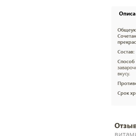
Описа
Общеук
Сочетан
прекрас
Состав:
Способ 
завароч
вкусу.
Против
Срок хр
Отзыв
витам