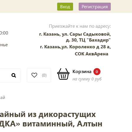
Вход
Регистрация
Приезжайте к нам по адресу:
0:00
г. Казань, ул. Сары Садыковой,
д. 30, ТЦ "Бахадир"
енье
г. Казань,ул. Короленко д 28 а,
СОК АквАрена
Корзина
0
(0)
на сумму
0 руб
Бай
чайный из дикорастущих
ОДКА» витаминный, Алтын