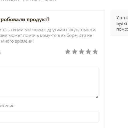
У это
пробовали продукт?
Будьт
помож
тесь своим мнением с другими покупателями.
зыв может помочь кому-то в выборе. Это не
 много времени!
а
ажение