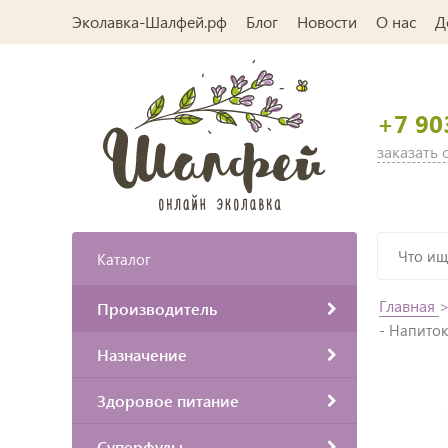
Эколавка-Шалфей.рф
Блог
Новости
О нас
Д
+7 90
заказать
Каталог
Главная
Производитель
- Напито
Назначение
Здоровое питание
Суперфуды