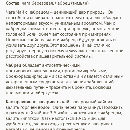
Состав:
чага березовая, чабрец (тимьян)
Чага Чай с чабрецом – ценнейший дар природы. Он
способен излечивать от многих недугов, а еще обладает
неповторимым вкусом, уникальным ароматом. Чай с
чабрецом снимает тяжесть при простуде, помогает при
головной боли, облегчает состояния при мигренях.
Полезные свойства чаги и чабреца будут дополнять и
усиливать друг друга. Этот волшебный чай отлично
регулирует нервную систему и улучшает сон, полезен при
расстройствах пищеварительной системы.
Чабрец
обладает антисептическими,
противовоспалительными, противомикробными,
бронхорасширяющими свойствами и является отличным
лекарственным средством для лечения заболеваний
дыхательных путей – трахеита и бронхита, коклюша,
пневмонии и туберкулеза.
Как правильно заваривать чай:
заварочный чайник
залить горячей водой, слить через пару минут. Положить
в разогретый чайник 3-5 чайных ложек чаги с чабрецом,
залить кипятком. Дать настояться 10-15 мин. Для
удобного отделения осадка рекомендуем заваривать
Чага Чай с чабрецом во френч-прессе.