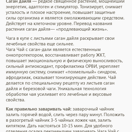
Саган дайля
— редкое священное растение, мощнейший
энергетик, адаптоген и стимулятор. Тонизирует, снимает
усталость и плохое настроение, повышает защитные
силы организма и является омолаживающим средством.
Действует на клеточном уровне. Перевод названия
растения саган дайля— «продлевающий жизнь».
Чага в купе с листьями саган дайля раскрывает свои
лечебные свойства еще сильнее.
Чага Чай с саган-дали является естественным
онкопротектором, восстанавливает работу ЖКТ,
повышает эмоциональную и физическую выносливость,
сильный антиоксидант, профилактика ОРВИ, укрепляет
иммунную систему, снимает «похмельный» синдром,
афродизиак, оказывает тонизирующее действие. Чай
делается по специальному рецепту из листьев саган
дайля и березовой чаги. Уникальная технология
обработки чая усиливает его лечебные и вкусовые
свойства.
Как правильно заваривать чай:
заварочный чайник
залить горячей водой, слить через пару минут. Положить
в разогретый чайник 3-5 чайных ложек чая, залить
кипятком. Дать настояться 10-15 мин. Для удобного
отделения осадка рекомендуем заваривать Чага Чай с