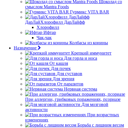
Шоколад со
смыслом Mantra Foods
Гурмикс VITA BAR
ДарЛайХлорофилл ДарЛайфф
Хлорофилл
Ифтар
Чак-чак
Колбасы из конины
Назначение
Крепкий иммунитет
Для горла и носа
От кашля
Для почек
Для суставов
Для зрения
От паразитов
Нервная система
При аллергии, грибковых поражениях, псориазе
Для мозговой
активности
При возрастных
изменениях
Борьба с лишним весом