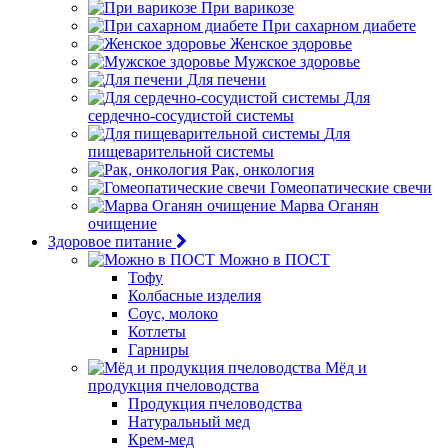
При варикозе
При сахарном диабете
Женское здоровье
Мужское здоровье
Для печени
Для
сердечно-сосудистой системы
Для
пищеварительной системы
Рак, онкология
Гомеопатические свечи
Марва Оганян
очищение
Здоровое питание
Можно в ПОСТ
Тофу
Колбасные изделия
Соус, молоко
Котлеты
Гарниры
Мёд и
продукция пчеловодства
Продукция пчеловодства
Натуральный мед
Крем-мед