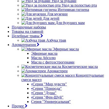
Уход за руками
Уход за полостью рта
Интимная гигиена
Для мужчин
Для детей
Для будущих мам
Подарочные наборы
Товары на главной
Целебные травы
Азбука трав
Ароматерапия
Эфирные масла
Эфирные масла
Масла Абсолю
Масла с фитоэстрогенами
Косметические масла
Аромаспреи
Концептуальные
смеси масел
•Серия "Мир чувств"
•Серия "Природа"
•Серия "Душа"
•Серия "Фен-Шуй"
Серия "Универсальная"
Прочее