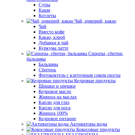
Супы
Каши
Котлеты
Чай, цикорий, какао
Чай
Вместо кофе
Какао, кэроб
Добавки в чай
Куркума латте
Сиропы, сбитни,
бальзамы
Бальзамы
Сбитень
Фитококтель с клеточным соком пихты
Кедровые продукты
Шишки и орешки
Кедровое масло
Живица на маслах
Капли для глаз
Капли для носа
Живица 100%
Кедровое питание
Активаторы воды
Кокосовые продукты
БЕЗ ГЛЮТЕНА