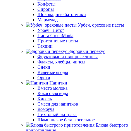
Конфеты
Сиропы
Шоколадные батончики
Мармелад
Урбеч, ореховые пасты
Урбеч "Лето"
Паста GreenMania
Протеиновые пасты
Тахини
Здоровый перекус
Фруктовые и овощные чипсы
Флаксы, хлебцы, чипсы
Снеки
Вяленые ягоды
Орехи
Напитки
Вместо молока
Кокосовая вода
Кисель
Смеси для напитков
Комбуча
Пихтовый экстракт
Шампанское безалкогольное
Блюда быстрого
приготовления