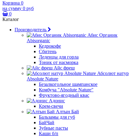
Корзина
0
на сумму
0 руб
0
Каталог
Производитель
Абис Органик
Abisorganic
Кедрокофе
Сбитень
Леденцы для горла
Тоник от насморка
Айс фреш
Абсолют натур
Absolute Nature
Безалкогольное шампанское
Комбуча "Absolute Nature"
Фруктово-ягодный квас
Адонис
Крем-свечи
Алтын Бай
Бальзамы для губ
БайЧай
Зубные пасты
Каши б/п