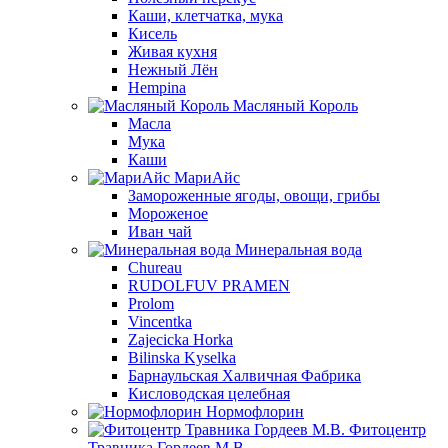
Каши, клетчатка, мука
Кисель
Живая кухня
Нежный Лён
Hempina
Масляный Король
Масла
Мука
Каши
МариАйс
Замороженные ягоды, овощи, грибы
Мороженое
Иван чай
Минеральная вода
Chureau
RUDOLFUV PRAMEN
Prolom
Vincentka
Zajecicka Horka
Bilinska Kyselka
Барнаульская Халвичная Фабрика
Кисловодская целебная
Нормофлорин
Фитоцентр
Травника Гордеев М.В.