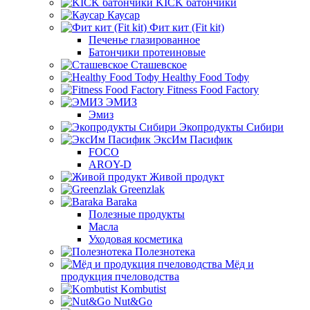
KICK батончики
Каусар
Фит кит (Fit kit)
Печенье глазированное
Батончики протеиновые
Сташевское
Healthy Food Тофу
Fitness Food Factory
ЭМИЗ
Эмиз
Экопродукты Сибири
ЭксИм Пасифик
FOCO
AROY-D
Живой продукт
Greenzlak
Baraka
Полезные продукты
Масла
Уходовая косметика
Полезнотека
Мёд и
продукция пчеловодства
Kombutist
Nut&Go