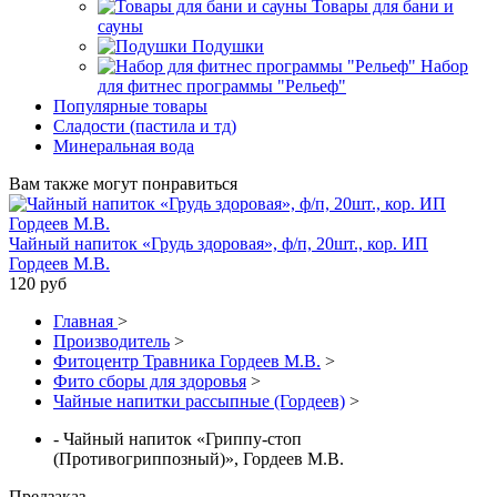
Товары для бани и
сауны
Подушки
Набор
для фитнес программы "Рельеф"
Популярные товары
Сладости (пастила и тд)
Минеральная вода
Вам также могут понравиться
Чайный напиток «Грудь здоровая», ф/п, 20шт., кор. ИП
Гордеев М.В.
120 руб
Главная
>
Производитель
>
Фитоцентр Травника Гордеев М.В.
>
Фито сборы для здоровья
>
Чайные напитки рассыпные (Гордеев)
>
- Чайный напиток «Гриппу-стоп
(Противогриппозный)», Гордеев М.В.
Предзаказ