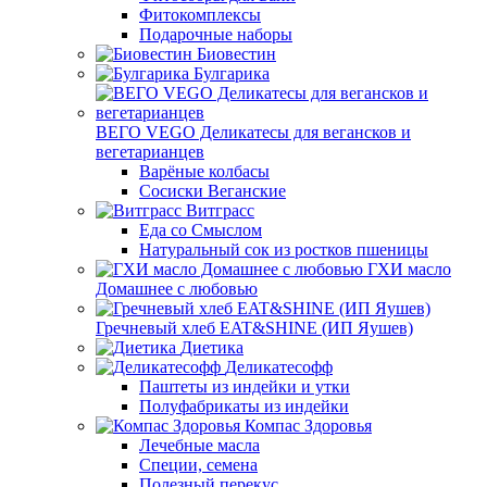
Фитокомплексы
Подарочные наборы
Биовестин
Булгарика
ВЕГО VEGO Деликатесы для вегансков и
вегетарианцев
Варёные колбасы
Сосиски Веганские
Витграсс
Еда со Смыслом
Натуральный сок из ростков пшеницы
ГХИ масло
Домашнее с любовью
Гречневый хлеб EAT&SHINE (ИП Яушев)
Диетика
Деликатесофф
Паштеты из индейки и утки
Полуфабрикаты из индейки
Компас Здоровья
Лечебные масла
Специи, семена
Полезный перекус