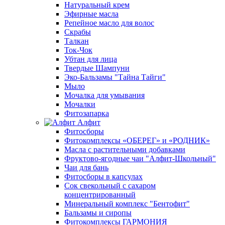
Натуральный крем
Эфирные масла
Репейное масло для волос
Скрабы
Талкан
Ток-Чок
Убтан для лица
Твердые Шампуни
Эко-Бальзамы "Тайна Тайги"
Мыло
Мочалка для умывания
Мочалки
Фитозапарка
Алфит
Фитосборы
Фитокомплексы «ОБЕРЕГ» и «РОДНИК»
Масла с растительными добавками
Фруктово-ягодные чаи "Алфит-Школьный"
Чаи для бань
Фитосборы в капсулах
Сок свекольный с сахаром
концентрированный
Минеральный комплекс "Бентофит"
Бальзамы и сиропы
Фитокомплексы ГАРМОНИЯ