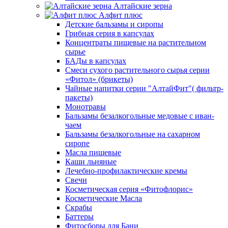
Алтайские зерна
Алфит плюс
Детские бальзамы и сиропы
Грибная серия в капсулах
Концентраты пищевые на растительном
сырье
БАДы в капсулах
Смеси сухого растительного сырья серии
«Фитол» (брикеты)
Чайные напитки серии "АлтайФит"( фильтр-
пакеты)
Монотравы
Бальзамы безалкогольные медовые с иван-
чаем
Бальзамы безалкогольные на сахарном
сиропе
Масла пищевые
Каши льняные
Лечебно-профилактические кремы
Свечи
Косметическая серия «Фитофлорис»
Косметические Масла
Скрабы
Баттеры
Фитосборы для Бани