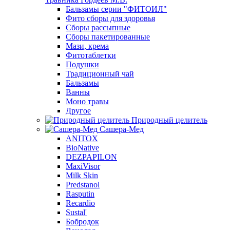
Бальзамы серии "ФИТОИЛ"
Фито сборы для здоровья
Сборы рассыпные
Сборы пакетированные
Мази, крема
Фитотаблетки
Подушки
Традиционный чай
Бальзамы
Ванны
Моно травы
Другое
Природный целитель
Сашера-Мед
ANITOX
BioNative
DEZPAPILON
MaxiVisor
Milk Skin
Predstanol
Rasputin
Recardio
Sustal'
Бобродок