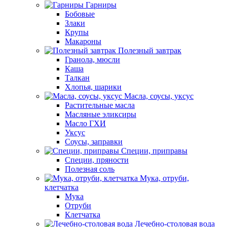
Гарниры
Бобовые
Злаки
Крупы
Макароны
Полезный завтрак
Гранола, мюсли
Каша
Талкан
Хлопья, шарики
Масла, соусы, уксус
Растительные масла
Масляные эликсиры
Масло ГХИ
Уксус
Соусы, заправки
Специи, приправы
Специи, пряности
Полезная соль
Мука, отруби,
клетчатка
Мука
Отруби
Клетчатка
Лечебно-столовая вода