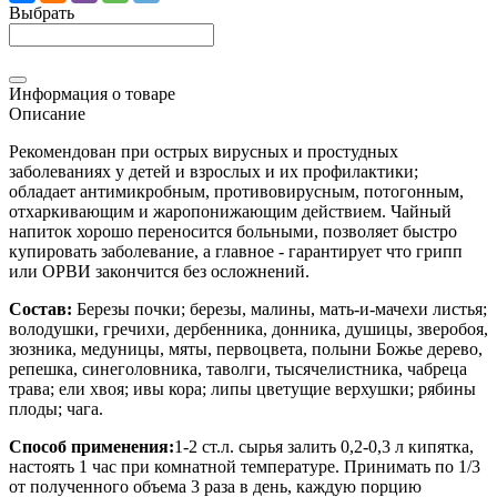
Выбрать
Информация о товаре
Описание
Рекомендован при острых вирусных и простудных
заболеваниях у детей и взрослых и их профилактики;
обладает антимикробным, противовирусным, потогонным,
отхаркивающим и жаропонижающим действием. Чайный
напиток хорошо переносится больными, позволяет быстро
купировать заболевание, а главное - гарантирует что грипп
или ОРВИ закончится без осложнений.
Состав:
Березы почки; березы, малины, мать-и-мачехи листья;
володушки, гречихи, дербенника, донника, душицы, зверобоя,
зюзника, медуницы, мяты, первоцвета, полыни Божье дерево,
репешка, синеголовника, таволги, тысячелистника, чабреца
трава; ели хвоя; ивы кора; липы цветущие верхушки; рябины
плоды; чага.
Способ применения:
1-2 ст.л. сырья залить 0,2-0,3 л кипятка,
настоять 1 час при комнатной температуре. Принимать по 1/3
от полученного объема 3 раза в день, каждую порцию