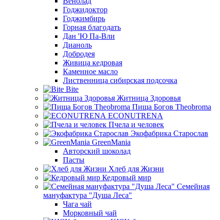
Венолад
Годжидоктор
Годжимбирь
Горная благодать
Дан 'Ю Па-Вли
Дианоль
Добродея
Живица кедровая
Каменное масло
Лиственница сибирская подсочка
Bite
Житница Здоровья
Пища Богов Theobroma
ECONUTRENA
Пчела и человек
Экофабрика Старослав
GreenMania
Авторский шоколад
Пасты
Хлеб для Жизни
Кедровый мир
Семейная
мануфактура "Душа Леса"
Чага чай
Морковный чай