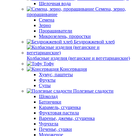
Щелочная вода
Семена, зерно,
проращивание
Семена
Зерно
Проращиватели
Микрозелень, проростки
Бездрожжевой хлеб
Колбасные изделия (веганские и вегетарианские)
Тофу
Консервация
Хумус, паштеты
Фрукты
Супы
Полезные сладости
Шоколад
Батончики
Карамель, сгущенка
Фруктовая пастила
Варенье, джемы, сгущенка
Чурчхела
Печенье, сушки
Мороженое