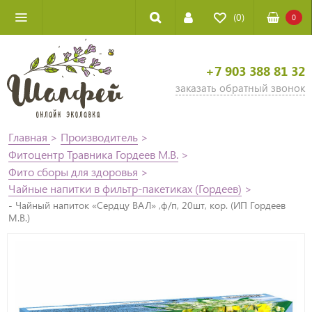
(0)
0
+7 903 388 81 32
заказать обратный звонок
Главная
>
Производитель
>
Фитоцентр Травника Гордеев М.В.
>
Фито сборы для здоровья
>
Чайные напитки в фильтр-пакетиках (Гордеев)
>
- Чайный напиток «Сердцу ВАЛ» ,ф/п, 20шт, кор. (ИП Гордеев
М.В.)