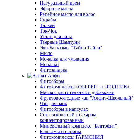
Натуральный крем
Эфирные масла
Репейное масло для волос
Скрабы
Талкан
Ток-Чок
Убтан для лица
Твердые Шампуни
Эко-Бальзамы "Тайна Тайги"
Мыло
Мочалка для умывания
Мочалки
Фитозапарка
Алфит
Фитосборы
Фитокомплексы «ОБЕРЕГ» и «РОДНИК»
Масла с растительными добавками
Фруктово-ягодные чаи "Алфит-Школьный"
Чаи для бань
Фитосборы в капсулах
Сок свекольный с сахаром
концентрированный
Минеральный комплекс "Бентофит"
Бальзамы и сиропы
Фитокомплексы ГАРМОНИЯ