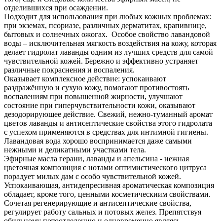
отделившихся при осаждении.
Подходит для использования при любых кожных проблемах:
при экземах, псориазе, различных дерматитах, крапивнице,
бытовых и солнечных ожогах. Особое свойство лавандовой
воды – исключительная мягкость воздействия на кожу, которая
делает гидролат лаванды одним из лучших средств для самой
чувствительной кожей. Бережно и эффективно устраняет
различные покраснения и воспаления.
Оказывает комплексное действие: успокаивают
раздражённую и сухую кожу, помогают противостоять
воспалениям при повышенной жирности, улучшают
состояние при гиперчувствительности кожи, оказывают
дезодорирующее действие. Свежий, нежно-туманный аромат
цветов лаванды и антисептические свойства этого гидролата
с успехом применяются в средствах для интимной гигиены.
Лавандовая вода хорошо воспринимается даже самыми
нежными и деликатными участками тела.
Эфирные масла герани, лаванды и апельсина - нежная
цветочная композиция с нотами оптимистического цитруса
порадует милых дам с особо чувствительной кожей.
Успокаивающая, антидепресивная ароматическая композиция
обладает, кроме того, ценными косметическиим свойствами.
Сочетая регенерирующие и антисептические свойства,
регулирует работу сальных и потовых желез. Препятствуя
обильному потоотделению и одновременно являясь