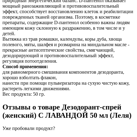
природный энергетический баланс. D-пантенол оказывает
мощный ранозаживляющий и противовоспалительный
эффект, способствует восстановлению клеток и реабилитации
поврежденных тканей организма. Поэтому, в косметике
препараты, содержащие D-пантенол особенно важны людям
имеющим кожу склонную к раздражению, в том числе и у
детей.
Вытяжка из трав ромашки, календулы, коры дуба, хвоща
полевого, мяты, шалфея и розмарина на миндальном масле -
прекрасные антисептические свойства, смягчающий,
дезодорирующий и противовоспалительный эффект,
регуляция потоотделения.
Способ применения:
для равномерного смешивания компонентов дезодоранта,
хорошо взболтать флакон,
нанести при помощи пульверизатора на сухую чистую кожу,
растереть легкими движениями.
Вес продукта: 50 гр.
Отзывы о товаре
Дезодорант-спрей
(женский) С ЛАВАНДОЙ 50 мл (Леля)
Уже пробовали продукт?