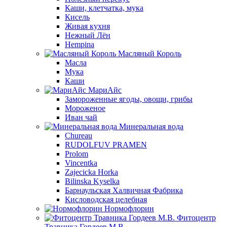
Каши, клетчатка, мука
Кисель
Живая кухня
Нежный Лён
Hempina
Масляный Король
Масла
Мука
Каши
МариАйс
Замороженные ягоды, овощи, грибы
Мороженое
Иван чай
Минеральная вода
Chureau
RUDOLFUV PRAMEN
Prolom
Vincentka
Zajecicka Horka
Bilinska Kyselka
Барнаульская Халвичная Фабрика
Кисловодская целебная
Нормофлорин
Фитоцентр
Травника Гордеев М.В.