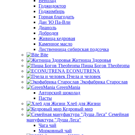
Венолад
Годжидоктор
Годжимбирь
Горная благодать
Дан 'Ю Па-Вли
Дианоль
Добродея
Живица кедровая
Каменное масло
Лиственница сибирская подсочка
Bite
Житница Здоровья
Пища Богов Theobroma
ECONUTRENA
Пчела и человек
Экофабрика Старослав
GreenMania
Авторский шоколад
Пасты
Хлеб для Жизни
Кедровый мир
Семейная
мануфактура "Душа Леса"
Чага чай
Морковный чай