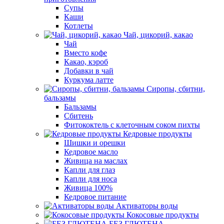
Супы
Каши
Котлеты
Чай, цикорий, какао
Чай
Вместо кофе
Какао, кэроб
Добавки в чай
Куркума латте
Сиропы, сбитни,
бальзамы
Бальзамы
Сбитень
Фитококтель с клеточным соком пихты
Кедровые продукты
Шишки и орешки
Кедровое масло
Живица на маслах
Капли для глаз
Капли для носа
Живица 100%
Кедровое питание
Активаторы воды
Кокосовые продукты
БЕЗ ГЛЮТЕНА