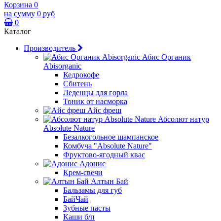
Корзина
0
на сумму
0 руб
0
Каталог
Производитель
Абис Органик
Abisorganic
Кедрокофе
Сбитень
Леденцы для горла
Тоник от насморка
Айс фреш
Абсолют натур
Absolute Nature
Безалкогольное шампанское
Комбуча "Absolute Nature"
Фруктово-ягодный квас
Адонис
Крем-свечи
Алтын Бай
Бальзамы для губ
БайЧай
Зубные пасты
Каши б/п