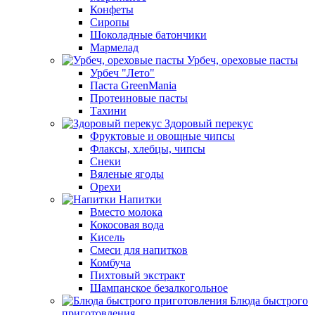
Конфеты
Сиропы
Шоколадные батончики
Мармелад
Урбеч, ореховые пасты
Урбеч "Лето"
Паста GreenMania
Протеиновые пасты
Тахини
Здоровый перекус
Фруктовые и овощные чипсы
Флаксы, хлебцы, чипсы
Снеки
Вяленые ягоды
Орехи
Напитки
Вместо молока
Кокосовая вода
Кисель
Смеси для напитков
Комбуча
Пихтовый экстракт
Шампанское безалкогольное
Блюда быстрого
приготовления