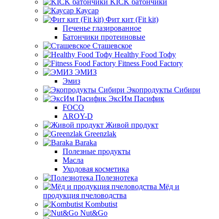
KICK батончики
Каусар
Фит кит (Fit kit)
Печенье глазированное
Батончики протеиновые
Сташевское
Healthy Food Тофу
Fitness Food Factory
ЭМИЗ
Эмиз
Экопродукты Сибири
ЭксИм Пасифик
FOCO
AROY-D
Живой продукт
Greenzlak
Baraka
Полезные продукты
Масла
Уходовая косметика
Полезнотека
Мёд и
продукция пчеловодства
Kombutist
Nut&Go