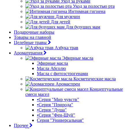
Уход за руками
Уход за полостью рта
Интимная гигиена
Для мужчин
Для детей
Для будущих мам
Подарочные наборы
Товары на главной
Целебные травы
Азбука трав
Ароматерапия
Эфирные масла
Эфирные масла
Масла Абсолю
Масла с фитоэстрогенами
Косметические масла
Аромаспреи
Концептуальные
смеси масел
•Серия "Мир чувств"
•Серия "Природа"
•Серия "Душа"
•Серия "Фен-Шуй"
Серия "Универсальная"
Прочее