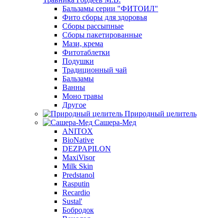
Бальзамы серии "ФИТОИЛ"
Фито сборы для здоровья
Сборы рассыпные
Сборы пакетированные
Мази, крема
Фитотаблетки
Подушки
Традиционный чай
Бальзамы
Ванны
Моно травы
Другое
Природный целитель
Сашера-Мед
ANITOX
BioNative
DEZPAPILON
MaxiVisor
Milk Skin
Predstanol
Rasputin
Recardio
Sustal'
Бобродок