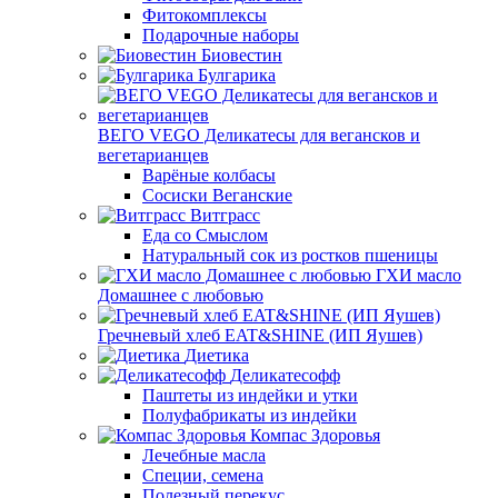
Фитокомплексы
Подарочные наборы
Биовестин
Булгарика
ВЕГО VEGO Деликатесы для вегансков и
вегетарианцев
Варёные колбасы
Сосиски Веганские
Витграсс
Еда со Смыслом
Натуральный сок из ростков пшеницы
ГХИ масло
Домашнее с любовью
Гречневый хлеб EAT&SHINE (ИП Яушев)
Диетика
Деликатесофф
Паштеты из индейки и утки
Полуфабрикаты из индейки
Компас Здоровья
Лечебные масла
Специи, семена
Полезный перекус