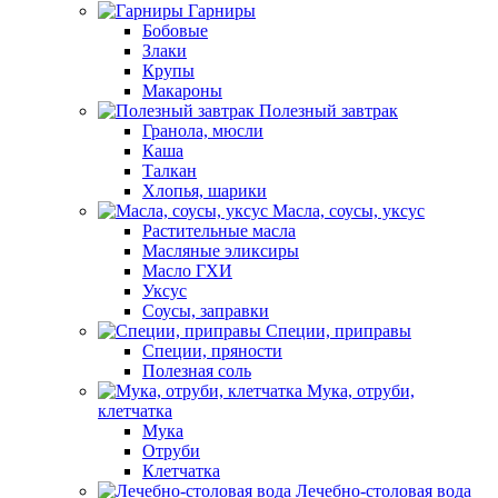
Гарниры
Бобовые
Злаки
Крупы
Макароны
Полезный завтрак
Гранола, мюсли
Каша
Талкан
Хлопья, шарики
Масла, соусы, уксус
Растительные масла
Масляные эликсиры
Масло ГХИ
Уксус
Соусы, заправки
Специи, приправы
Специи, пряности
Полезная соль
Мука, отруби,
клетчатка
Мука
Отруби
Клетчатка
Лечебно-столовая вода