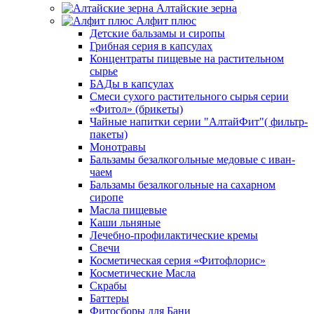
Алтайские зерна
Алфит плюс
Детские бальзамы и сиропы
Грибная серия в капсулах
Концентраты пищевые на растительном
сырье
БАДы в капсулах
Смеси сухого растительного сырья серии
«Фитол» (брикеты)
Чайные напитки серии "АлтайФит"( фильтр-
пакеты)
Монотравы
Бальзамы безалкогольные медовые с иван-
чаем
Бальзамы безалкогольные на сахарном
сиропе
Масла пищевые
Каши льняные
Лечебно-профилактические кремы
Свечи
Косметическая серия «Фитофлорис»
Косметические Масла
Скрабы
Баттеры
Фитосборы для Бани