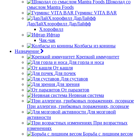
Шоколад со
смыслом Mantra Foods
Гурмикс VITA BAR
ДарЛайХлорофилл ДарЛайфф
Хлорофилл
Ифтар
Чак-чак
Колбасы из конины
Назначение
Крепкий иммунитет
Для горла и носа
От кашля
Для почек
Для суставов
Для зрения
От паразитов
Нервная система
При аллергии, грибковых поражениях, псориазе
Для мозговой
активности
При возрастных
изменениях
Борьба с лишним весом