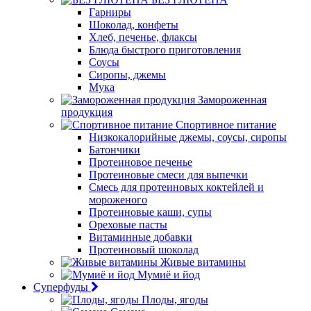
Гарниры
Шоколад, конфеты
Хлеб, печенье, флаксы
Блюда быстрого приготовления
Соусы
Сиропы, джемы
Мука
Замороженная
продукция
Спортивное питание
Низкокалорийные джемы, соусы, сиропы
Батончики
Протеиновое печенье
Протеиновые смеси для выпечки
Смесь для протеиновых коктейлей и
мороженого
Протеиновые каши, супы
Ореховые пасты
Витаминные добавки
Протеиновый шоколад
Живые витамины
Мумиё и йод
Суперфуды
Плоды, ягоды