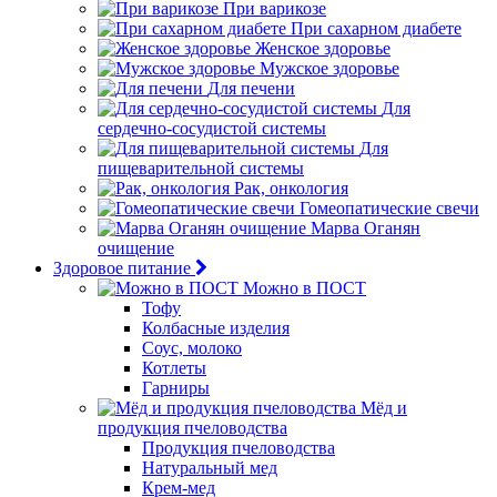
При варикозе
При сахарном диабете
Женское здоровье
Мужское здоровье
Для печени
Для
сердечно-сосудистой системы
Для
пищеварительной системы
Рак, онкология
Гомеопатические свечи
Марва Оганян
очищение
Здоровое питание
Можно в ПОСТ
Тофу
Колбасные изделия
Соус, молоко
Котлеты
Гарниры
Мёд и
продукция пчеловодства
Продукция пчеловодства
Натуральный мед
Крем-мед