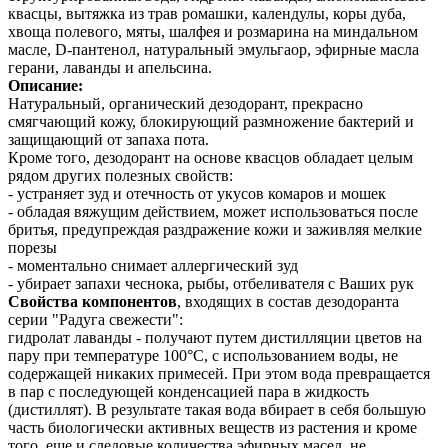
квасцы, вытяжка из трав ромашки, календулы, коры дуба,
хвоща полевого, мяты, шалфея и розмарина на миндальном
масле, D-пантенол, натуральный эмульгаор, эфирные масла
герани, лаванды и апельсина.
Описание:
Натуральный, органический дезодорант, прекрасно
смягчающий кожу, блокирующий размножение бактерий и
защищающий от запаха пота.
Кроме того, дезодорант на основе квасцов обладает целым
рядом других полезных свойств:
- устраняет зуд и отечность от укусов комаров и мошек
- обладая вяжущим действием, может использоваться после
бритья, предупреждая раздражение кожи и заживляя мелкие
порезы
- моментально снимает аллергический зуд
- убирает запахи чеснока, рыбы, отбеливателя с Ваших рук
Свойства компонентов
, входящих в состав дезодоранта
серии "Радуга свежести":
гидролат лаванды - получают путем дистилляции цветов на
пару при температуре 100°С, с использованием воды, не
содержащей никаких примесей. При этом вода превращается
в пар с последующей конденсацией пара в жидкость
(дистиллят). В результате такая вода вбирает в себя большую
часть биологически активных веществ из растения и кроме
того, еще и следовые количества эфирных масел, не