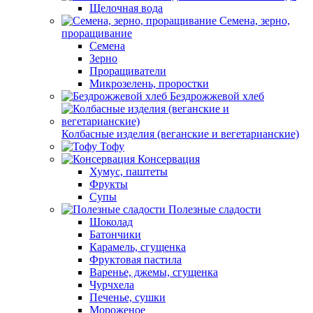
Щелочная вода
Семена, зерно,
проращивание
Семена
Зерно
Проращиватели
Микрозелень, проростки
Бездрожжевой хлеб
Колбасные изделия (веганские и вегетарианские)
Тофу
Консервация
Хумус, паштеты
Фрукты
Супы
Полезные сладости
Шоколад
Батончики
Карамель, сгущенка
Фруктовая пастила
Варенье, джемы, сгущенка
Чурчхела
Печенье, сушки
Мороженое