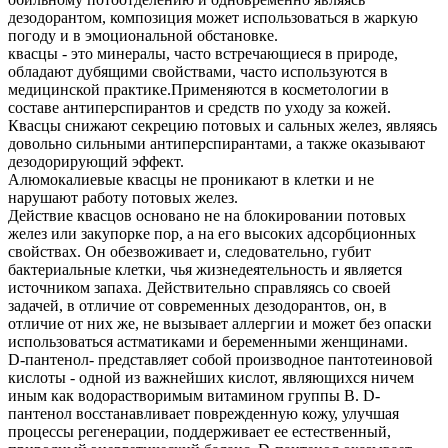
дезодорантом, композиция может использоваться в жаркую
погоду и в эмоциональной обстановке.
квасцы - это минералы, часто встречающиеся в природе,
обладают дубящими свойствами, часто используются в
медицинской практике.Применяются в косметологии в
составе антиперспирантов и средств по уходу за кожей.
Квасцы снижают секрецию потовых и сальных желез, являясь
довольно сильными антиперспирантами, а также оказывают
дезодорирующий эффект.
Алюмокалиевые квасцы не проникают в клетки и не
нарушают работу потовых желез.
Действие квасцов основано не на блокировании потовых
желез или закупорке пор, а на его высоких адсорбционных
свойствах. Он обезвоживает и, следовательно, губит
бактериальные клетки, чья жизнедеятельность и является
источником запаха. Действительно справляясь со своей
задачей, в отличие от современных дезодорантов, он, в
отличие от них же, не вызывает аллергии и может без опаски
использоваться астматиками и беременными женщинами.
D-пантенол- представляет собой производное пантотеиновой
кислоты - одной из важнейших кислот, являющихся ничем
иным как водорастворимым витамином группы В. D-
пантенол восстанавливает поврежденную кожу, улучшая
процессы регенерации, поддерживает ее естественный,