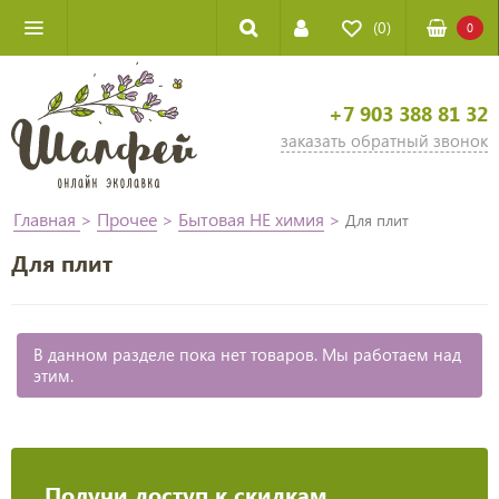
(0)
0
+7 903 388 81 32
заказать обратный звонок
Главная
>
Прочее
>
Бытовая НЕ химия
>
Для плит
Для плит
В данном разделе пока нет товаров. Мы работаем над
этим.
Получи доступ к скидкам