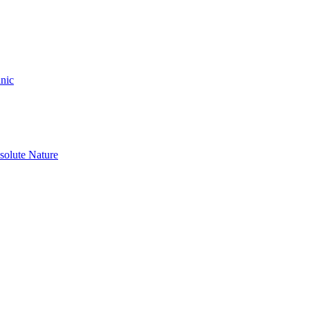
nic
olute Nature