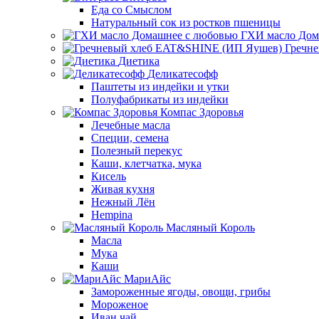
Еда со Смыслом
Натуральный сок из ростков пшеницы
ГХИ масло Дом
Гречн
Диетика
Деликатесофф
Паштеты из индейки и утки
Полуфабрикаты из индейки
Компас Здоровья
Лечебные масла
Специи, семена
Полезный перекус
Каши, клетчатка, мука
Кисель
Живая кухня
Нежный Лён
Hempina
Масляный Король
Масла
Мука
Каши
МариАйс
Замороженные ягоды, овощи, грибы
Мороженое
Иван чай