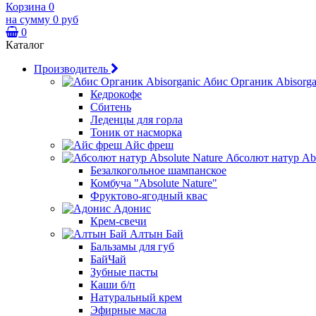
Корзина
0
на сумму
0 руб
0
Каталог
Производитель
Абис Органик Abisorga
Кедрокофе
Сбитень
Леденцы для горла
Тоник от насморка
Айс фреш
Абсолют натур Abs
Безалкогольное шампанское
Комбуча "Absolute Nature"
Фруктово-ягодный квас
Адонис
Крем-свечи
Алтын Бай
Бальзамы для губ
БайЧай
Зубные пасты
Каши б/п
Натуральный крем
Эфирные масла