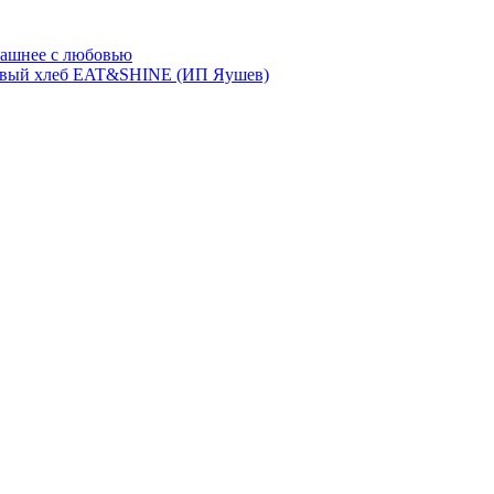
ашнее с любовью
евый хлеб EAT&SHINE (ИП Яушев)