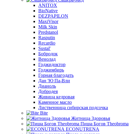
ANITOX
BioNative
DEZPAPILON
MaxiVisor
Milk Skin
Predstanol
Rasputin
Recardio
Sustal'
Бобродок
Венолад
Годжидоктор
Годжимбирь
Горная благодать
Дан 'Ю Па-Вли
Дианоль
Добродея
Живица кедровая
Каменное масло
Лиственница сибирская подсочка
Bite
Житница Здоровья
Пища Богов Theobroma
ECONUTRENA