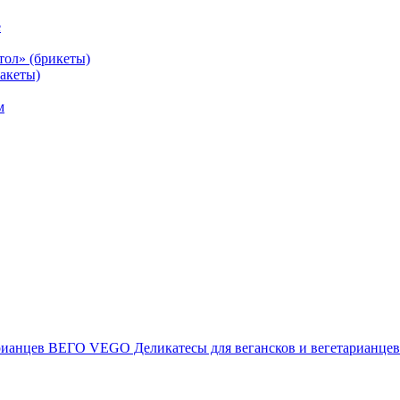
е
тол» (брикеты)
акеты)
м
ВЕГО VEGO Деликатесы для вегансков и вегетарианцев