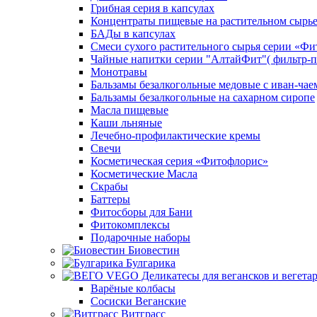
Грибная серия в капсулах
Концентраты пищевые на растительном сырь
БАДы в капсулах
Смеси сухого растительного сырья серии «Фи
Чайные напитки серии "АлтайФит"( фильтр-п
Монотравы
Бальзамы безалкогольные медовые с иван-чае
Бальзамы безалкогольные на сахарном сиропе
Масла пищевые
Каши льняные
Лечебно-профилактические кремы
Свечи
Косметическая серия «Фитофлорис»
Косметические Масла
Скрабы
Баттеры
Фитосборы для Бани
Фитокомплексы
Подарочные наборы
Биовестин
Булгарика
Варёные колбасы
Сосиски Веганские
Витграсс