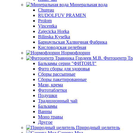
Минеральная вода
Chureau
RUDOLFUV PRAMEN
Prolom
Vincentka
Zajecicka Horka
Bilinska Kyselka
Барнаульская Халвичная Фабрика
Кисловодская целебная
Нормофлорин
Фитоцентр Тр
Бальзамы серии "ФИТОИЛ"
Фито сборы для здоровья
Сборы рассыпные
Сборы пакетированные
Мази, крема
Фитотаблетки
Подушки
Традиционный чай
Бальзамы
Ванны
Моно травы
Другое
Природный целитель
Сашера-Мед