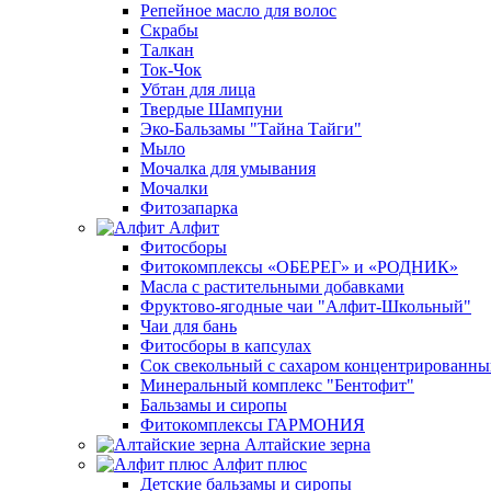
Репейное масло для волос
Скрабы
Талкан
Ток-Чок
Убтан для лица
Твердые Шампуни
Эко-Бальзамы "Тайна Тайги"
Мыло
Мочалка для умывания
Мочалки
Фитозапарка
Алфит
Фитосборы
Фитокомплексы «ОБЕРЕГ» и «РОДНИК»
Масла с растительными добавками
Фруктово-ягодные чаи "Алфит-Школьный"
Чаи для бань
Фитосборы в капсулах
Сок свекольный с сахаром концентрированн
Минеральный комплекс "Бентофит"
Бальзамы и сиропы
Фитокомплексы ГАРМОНИЯ
Алтайские зерна
Алфит плюс
Детские бальзамы и сиропы