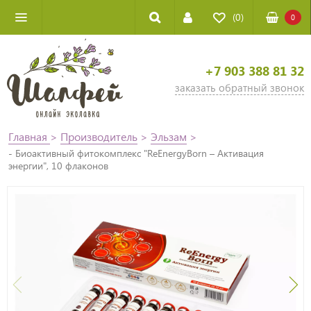
(0)
0
+7 903 388 81 32
заказать обратный звонок
Главная
>
Производитель
>
Эльзам
>
- Биоактивный фитокомплекс "ReEnergyBorn – Активация
энергии", 10 флаконов