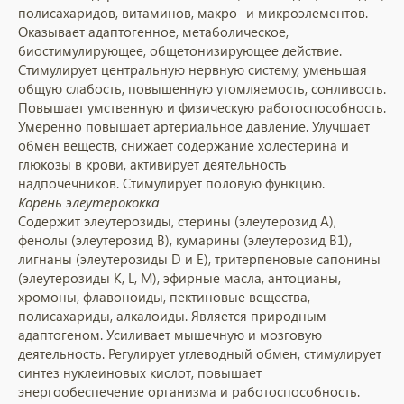
полисахаридов, витаминов, макро- и микроэлементов.
Оказывает адаптогенное, метаболическое,
биостимулирующее, общетонизирующее действие.
Стимулирует центральную нервную систему, уменьшая
общую слабость, повышенную утомляемость, сонливость.
Повышает умственную и физическую работоспособность.
Умеренно повышает артериальное давление. Улучшает
обмен веществ, снижает содержание холестерина и
глюкозы в крови, активирует деятельность
надпочечников. Стимулирует половую функцию.
Корень элеутерококка
Содержит элеутерозиды, стерины (элеутерозид A),
фенолы (элеутерозид B), кумарины (элеутерозид B1),
лигнаны (элеутерозиды D и E), тритерпеновые сапонины
(элеутерозиды K, L, M), эфирные масла, антоцианы,
хромоны, флавоноиды, пектиновые вещества,
полисахариды, алкалоиды. Является природным
адаптогеном. Усиливает мышечную и мозговую
деятельность. Регулирует углеводный обмен, стимулирует
синтез нуклеиновых кислот, повышает
энергообеспечение организма и работоспособность.