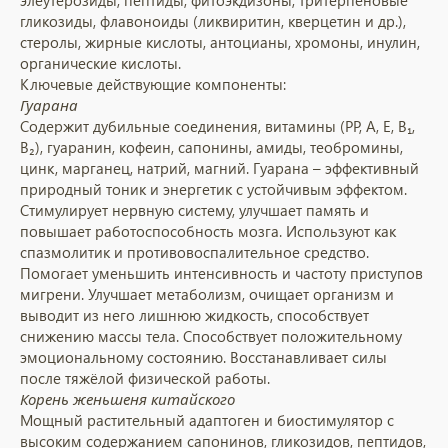
элеутерозиды, пептиды, фитоэкдизоны, тритерпеновые
гликозиды, флавоноиды (ликвиритин, кверцетин и др.),
стеролы, жирные кислоты, антоцианы, хромоны, инулин,
органические кислоты.
Ключевые действующие компоненты:
Гуарана
Содержит дубильные соединения, витамины (PP, A, E, B₁,
B₂), гуаранин, кофеин, сапонины, амиды, теобромины,
цинк, марганец, натрий, магний. Гуарана – эффективный
природный тоник и энергетик с устойчивым эффектом.
Стимулирует нервную систему, улучшает память и
повышает работоспособность мозга. Используют как
спазмолитик и противовоспалительное средство.
Помогает уменьшить интенсивность и частоту приступов
мигрени. Улучшает метаболизм, очищает организм и
выводит из него лишнюю жидкость, способствует
снижению массы тела. Способствует положительному
эмоциональному состоянию. Восстанавливает силы
после тяжёлой физической работы.
Корень женьшеня китайского
Мощный растительный адаптоген и биостимулятор с
высоким содержанием сапонинов, гликозидов, пептидов,