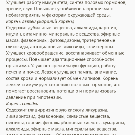
Улучшает работу иммунитета, синтез половых гормонов,
зрение, слух. Повышает устойчивость организма к
неблагоприятным факторам окружающей среды.
Корень левзеи (маралий корень)
Содержит дубильные вещества, алкалоиды, каротин,
инулин, витаминно-минеральные вещества, эфирные
масла, флавоноиды, фитоэкдизоны, тритерпеновые
гликозиды, антоциановые гликозиды, экзистероны.
Улучшает кровообращение, восстанавливает обменные
процессы. Повышает адаптационные способности
организма. Улучшает эректильную функцию, работу
печени и почек. Левзея улучшает память, внимание,
состав крови и нормализует обмен липидов. Корень
левзеи стимулирует секрецию половых гормонов, что
помогает восстановить потенцию и нормализовать
давление при гипотензии.
Корень солодки
Содержит глицирризиновую кислоту, ликуразид,
ликвиритозид, флавоноиды, слизистые вещества,
пектины, горечи, фенолкарбоновые кислоты, кумарины,
алкалоиды, эфирные масла, минеральные вещества,