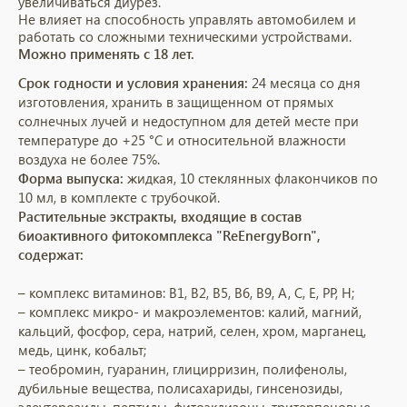
увеличиваться диурез.
Не влияет на способность управлять автомобилем и
работать со сложными техническими устройствами.
Можно применять с 18 лет.
Срок годности и условия хранения:
24 месяца со дня
изготовления, хранить в защищенном от прямых
солнечных лучей и недоступном для детей месте при
температуре до +25 °C и относительной влажности
воздуха не более 75%.
Форма выпуска:
жидкая, 10 стеклянных флакончиков по
10 мл, в комплекте с трубочкой.
Растительные экстракты, входящие в состав
биоактивного фитокомплекса "ReEnergyBorn",
содержат:
– комплекс витаминов: В1, В2, В5, В6, В9, А, С, Е, РР, H;
– комплекс микро- и макроэлементов: калий, магний,
кальций, фосфор, сера, натрий, селен, хром, марганец,
медь, цинк, кобальт;
– теобромин, гуаранин, глицирризин, полифенолы,
дубильные вещества, полисахариды, гинсенозиды,