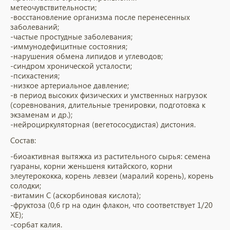
метеочувствительности;
-восстановление организма после перенесенных
заболеваний;
-частые простудные заболевания;
-иммунодефицитные состояния;
-нарушения обмена липидов и углеводов;
-синдром хронической усталости;
-психастения;
-низкое артериальное давление;
-в период высоких физических и умственных нагрузок
(соревнования, длительные тренировки, подготовка к
экзаменам и др.);
-нейроциркуляторная (вегетососудистая) дистония.
Состав:
-биоактивная вытяжка из растительного сырья: семена
гуараны, корни женьшеня китайского, корни
элеутерококка, корень левзеи (маралий корень), корень
солодки;
-витамин C (аскорбиновая кислота);
-фруктоза (0,6 гр на один флакон, что соответствует 1/20
ХЕ);
-сорбат калия.