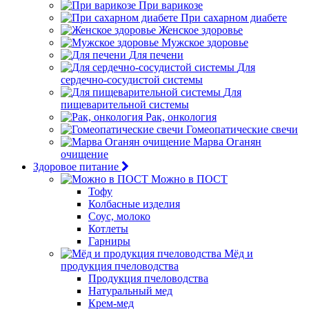
При варикозе
При сахарном диабете
Женское здоровье
Мужское здоровье
Для печени
Для
сердечно-сосудистой системы
Для
пищеварительной системы
Рак, онкология
Гомеопатические свечи
Марва Оганян
очищение
Здоровое питание
Можно в ПОСТ
Тофу
Колбасные изделия
Соус, молоко
Котлеты
Гарниры
Мёд и
продукция пчеловодства
Продукция пчеловодства
Натуральный мед
Крем-мед