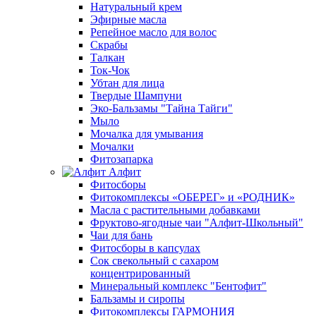
Натуральный крем
Эфирные масла
Репейное масло для волос
Скрабы
Талкан
Ток-Чок
Убтан для лица
Твердые Шампуни
Эко-Бальзамы "Тайна Тайги"
Мыло
Мочалка для умывания
Мочалки
Фитозапарка
Алфит
Фитосборы
Фитокомплексы «ОБЕРЕГ» и «РОДНИК»
Масла с растительными добавками
Фруктово-ягодные чаи "Алфит-Школьный"
Чаи для бань
Фитосборы в капсулах
Сок свекольный с сахаром
концентрированный
Минеральный комплекс "Бентофит"
Бальзамы и сиропы
Фитокомплексы ГАРМОНИЯ