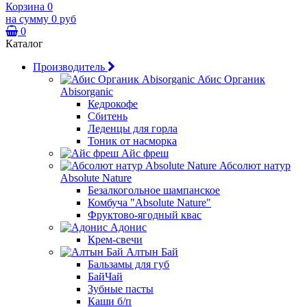
Корзина
0
на сумму
0 руб
0
Каталог
Производитель
Абис Органик
Abisorganic
Кедрокофе
Сбитень
Леденцы для горла
Тоник от насморка
Айс фреш
Абсолют натур
Absolute Nature
Безалкогольное шампанское
Комбуча "Absolute Nature"
Фруктово-ягодный квас
Адонис
Крем-свечи
Алтын Бай
Бальзамы для губ
БайЧай
Зубные пасты
Каши б/п