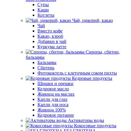
Супы
Каши
Котлеты
Чай, цикорий, какао
Чай
Вместо кофе
Какао, кэроб
Добавки в чай
Куркума латте
Сиропы, сбитни,
бальзамы
Бальзамы
Сбитень
Фитококтель с клеточным соком пихты
Кедровые продукты
Шишки и орешки
Кедровое масло
Живица на маслах
Капли для глаз
Капли для носа
Живица 100%
Кедровое питание
Активаторы воды
Кокосовые продукты
БЕЗ ГЛЮТЕНА