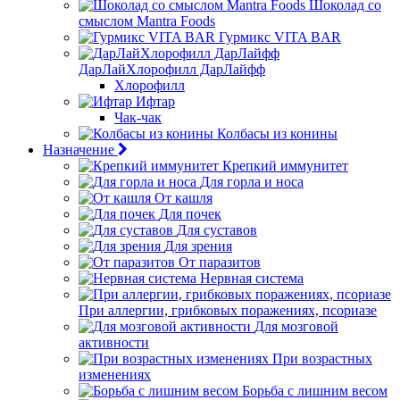
Шоколад со
смыслом Mantra Foods
Гурмикс VITA BAR
ДарЛайХлорофилл ДарЛайфф
Хлорофилл
Ифтар
Чак-чак
Колбасы из конины
Назначение
Крепкий иммунитет
Для горла и носа
От кашля
Для почек
Для суставов
Для зрения
От паразитов
Нервная система
При аллергии, грибковых поражениях, псориазе
Для мозговой
активности
При возрастных
изменениях
Борьба с лишним весом