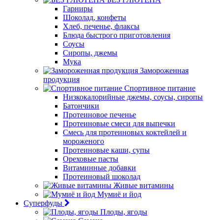
Гарниры
Шоколад, конфеты
Хлеб, печенье, флаксы
Блюда быстрого приготовления
Соусы
Сиропы, джемы
Мука
Замороженная
продукция
Спортивное питание
Низкокалорийные джемы, соусы, сиропы
Батончики
Протеиновое печенье
Протеиновые смеси для выпечки
Смесь для протеиновых коктейлей и
мороженого
Протеиновые каши, супы
Ореховые пасты
Витаминные добавки
Протеиновый шоколад
Живые витамины
Мумиё и йод
Суперфуды
Плоды, ягоды