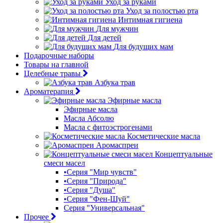
Уход за руками
Уход за полостью рта
Интимная гигиена
Для мужчин
Для детей
Для будущих мам
Подарочные наборы
Товары на главной
Целебные травы
Азбука трав
Ароматерапия
Эфирные масла
Эфирные масла
Масла Абсолю
Масла с фитоэстрогенами
Косметические масла
Аромаспреи
Концептуальные
смеси масел
•Серия "Мир чувств"
•Серия "Природа"
•Серия "Душа"
•Серия "Фен-Шуй"
Серия "Универсальная"
Прочее