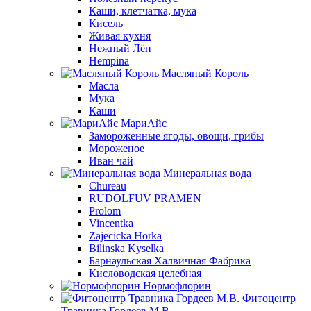
Каши, клетчатка, мука
Кисель
Живая кухня
Нежный Лён
Hempina
Масляный Король
Масла
Мука
Каши
МариАйс
Замороженные ягоды, овощи, грибы
Мороженое
Иван чай
Минеральная вода
Chureau
RUDOLFUV PRAMEN
Prolom
Vincentka
Zajecicka Horka
Bilinska Kyselka
Барнаульская Халвичная Фабрика
Кисловодская целебная
Нормофлорин
Фитоцентр
Травника Гордеев М.В.