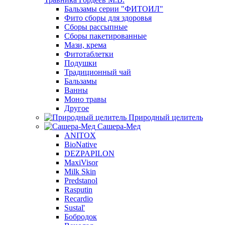
Бальзамы серии "ФИТОИЛ"
Фито сборы для здоровья
Сборы рассыпные
Сборы пакетированные
Мази, крема
Фитотаблетки
Подушки
Традиционный чай
Бальзамы
Ванны
Моно травы
Другое
Природный целитель
Сашера-Мед
ANITOX
BioNative
DEZPAPILON
MaxiVisor
Milk Skin
Predstanol
Rasputin
Recardio
Sustal'
Бобродок