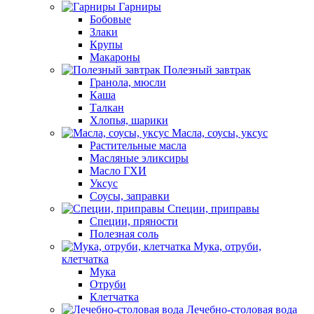
Гарниры
Бобовые
Злаки
Крупы
Макароны
Полезный завтрак
Гранола, мюсли
Каша
Талкан
Хлопья, шарики
Масла, соусы, уксус
Растительные масла
Масляные эликсиры
Масло ГХИ
Уксус
Соусы, заправки
Специи, приправы
Специи, пряности
Полезная соль
Мука, отруби,
клетчатка
Мука
Отруби
Клетчатка
Лечебно-столовая вода