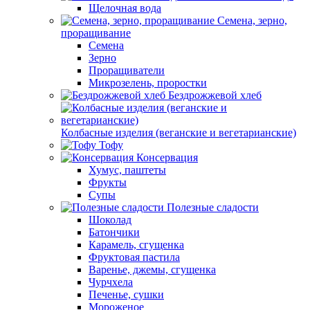
Щелочная вода
Семена, зерно,
проращивание
Семена
Зерно
Проращиватели
Микрозелень, проростки
Бездрожжевой хлеб
Колбасные изделия (веганские и вегетарианские)
Тофу
Консервация
Хумус, паштеты
Фрукты
Супы
Полезные сладости
Шоколад
Батончики
Карамель, сгущенка
Фруктовая пастила
Варенье, джемы, сгущенка
Чурчхела
Печенье, сушки
Мороженое