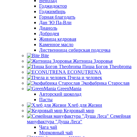
Венолад
Годжидоктор
Годжимбирь
Горная благодать
Дан 'Ю Па-Вли
Дианоль
Добродея
Живица кедровая
Каменное масло
Лиственница сибирская подсочка
Bite
Житница Здоровья
Пища Богов Theobroma
ECONUTRENA
Пчела и человек
Экофабрика Старослав
GreenMania
Авторский шоколад
Пасты
Хлеб для Жизни
Кедровый мир
Семейная
мануфактура "Душа Леса"
Чага чай
Морковный чай