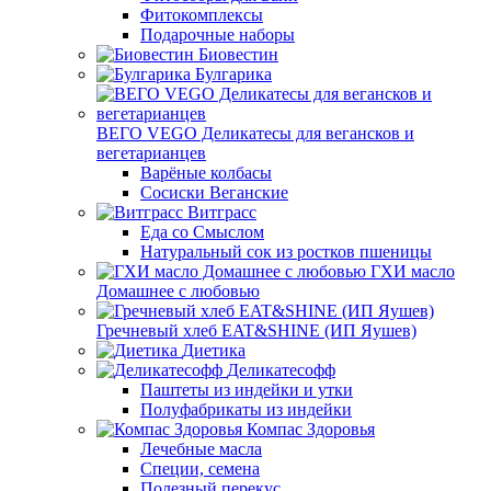
Фитокомплексы
Подарочные наборы
Биовестин
Булгарика
ВЕГО VEGO Деликатесы для вегансков и
вегетарианцев
Варёные колбасы
Сосиски Веганские
Витграсс
Еда со Смыслом
Натуральный сок из ростков пшеницы
ГХИ масло
Домашнее с любовью
Гречневый хлеб EAT&SHINE (ИП Яушев)
Диетика
Деликатесофф
Паштеты из индейки и утки
Полуфабрикаты из индейки
Компас Здоровья
Лечебные масла
Специи, семена
Полезный перекус