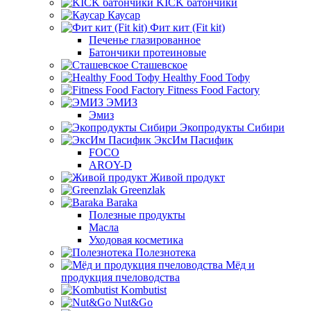
KICK батончики
Каусар
Фит кит (Fit kit)
Печенье глазированное
Батончики протеиновые
Сташевское
Healthy Food Тофу
Fitness Food Factory
ЭМИЗ
Эмиз
Экопродукты Сибири
ЭксИм Пасифик
FOCO
AROY-D
Живой продукт
Greenzlak
Baraka
Полезные продукты
Масла
Уходовая косметика
Полезнотека
Мёд и
продукция пчеловодства
Kombutist
Nut&Go