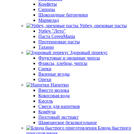
Конфеты
Сиропы
Шоколадные батончики
Мармелад
Урбеч, ореховые пасты
Урбеч "Лето"
Паста GreenMania
Протеиновые пасты
Тахини
Здоровый перекус
Фруктовые и овощные чипсы
Флаксы, хлебцы, чипсы
Снеки
Вяленые ягоды
Орехи
Напитки
Вместо молока
Кокосовая вода
Кисель
Смеси для напитков
Комбуча
Пихтовый экстракт
Шампанское безалкогольное
Блюда быстрого
приготовления