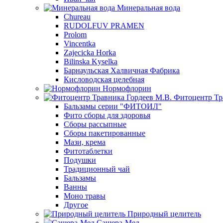
Минеральная вода
Chureau
RUDOLFUV PRAMEN
Prolom
Vincentka
Zajecicka Horka
Bilinska Kyselka
Барнаульская Халвичная Фабрика
Кисловодская целебная
Нормофлорин
Фитоцентр Тр
Бальзамы серии "ФИТОИЛ"
Фито сборы для здоровья
Сборы рассыпные
Сборы пакетированные
Мази, крема
Фитотаблетки
Подушки
Традиционный чай
Бальзамы
Ванны
Моно травы
Другое
Природный целитель
Сашера-Мед