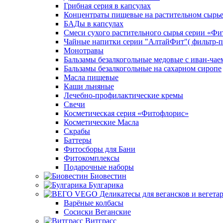
Грибная серия в капсулах
Концентраты пищевые на растительном сырь
БАДы в капсулах
Смеси сухого растительного сырья серии «Фи
Чайные напитки серии "АлтайФит"( фильтр-п
Монотравы
Бальзамы безалкогольные медовые с иван-чае
Бальзамы безалкогольные на сахарном сиропе
Масла пищевые
Каши льняные
Лечебно-профилактические кремы
Свечи
Косметическая серия «Фитофлорис»
Косметические Масла
Скрабы
Баттеры
Фитосборы для Бани
Фитокомплексы
Подарочные наборы
Биовестин
Булгарика
Варёные колбасы
Сосиски Веганские
Витграсс