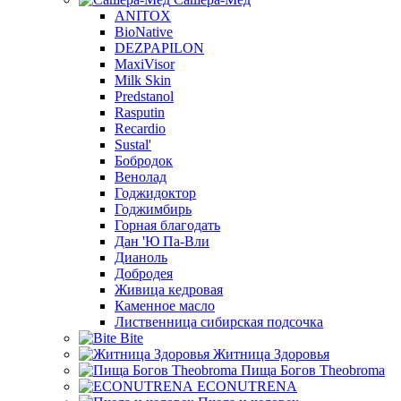
ANITOX
BioNative
DEZPAPILON
MaxiVisor
Milk Skin
Predstanol
Rasputin
Recardio
Sustal'
Бобродок
Венолад
Годжидоктор
Годжимбирь
Горная благодать
Дан 'Ю Па-Вли
Дианоль
Добродея
Живица кедровая
Каменное масло
Лиственница сибирская подсочка
Bite
Житница Здоровья
Пища Богов Theobroma
ECONUTRENA