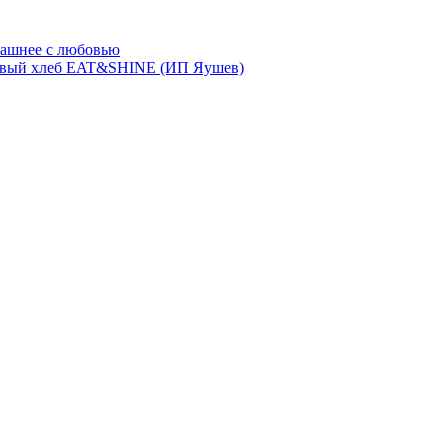
ашнее с любовью
евый хлеб EAT&SHINE (ИП Яушев)