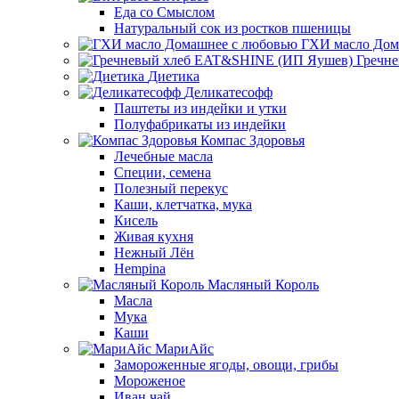
Еда со Смыслом
Натуральный сок из ростков пшеницы
ГХИ масло Дом
Гречн
Диетика
Деликатесофф
Паштеты из индейки и утки
Полуфабрикаты из индейки
Компас Здоровья
Лечебные масла
Специи, семена
Полезный перекус
Каши, клетчатка, мука
Кисель
Живая кухня
Нежный Лён
Hempina
Масляный Король
Масла
Мука
Каши
МариАйс
Замороженные ягоды, овощи, грибы
Мороженое
Иван чай