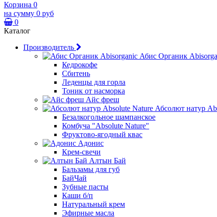
Корзина
0
на сумму
0 руб
0
Каталог
Производитель
Абис Органик Abisorga
Кедрокофе
Сбитень
Леденцы для горла
Тоник от насморка
Айс фреш
Абсолют натур Abs
Безалкогольное шампанское
Комбуча "Absolute Nature"
Фруктово-ягодный квас
Адонис
Крем-свечи
Алтын Бай
Бальзамы для губ
БайЧай
Зубные пасты
Каши б/п
Натуральный крем
Эфирные масла