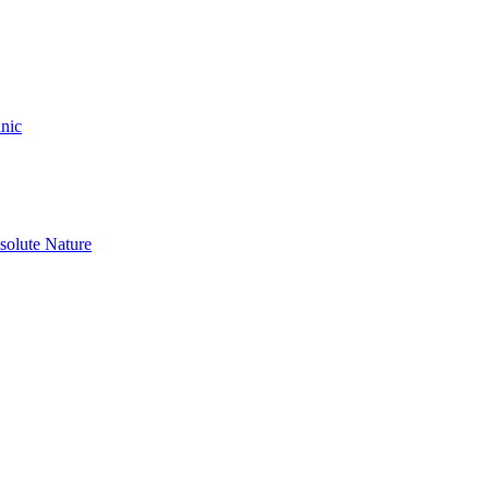
nic
olute Nature