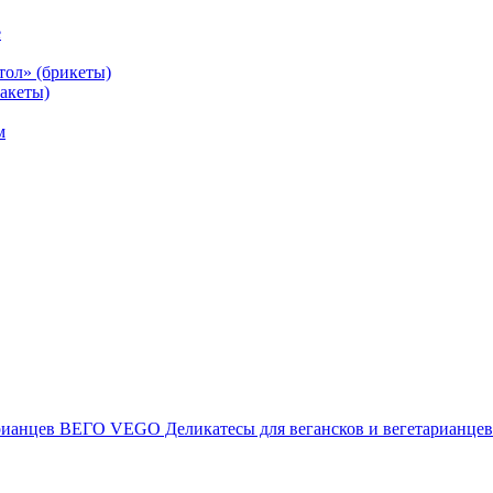
е
тол» (брикеты)
акеты)
м
ВЕГО VEGO Деликатесы для вегансков и вегетарианцев