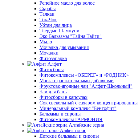
Репейное масло для волос
Скрабы
Талкан
Ток-Чок
Убтан для лица
Твердые Шампуни
Эко-Бальзамы "Тайна Тайги"
Мыло
Мочалка для умывания
Мочалки
Фитозапарка
Алфит
Фитосборы
Фитокомплексы «ОБЕРЕГ» и «РОДНИК»
Масла с растительными добавками
Фруктово-ягодные чаи "Алфит-Школьный"
Чаи для бань
Фитосборы в капсулах
Сок свекольный с сахаром концентрированн
Минеральный комплекс "Бентофит"
Бальзамы и сиропы
Фитокомплексы ГАРМОНИЯ
Алтайские зерна
Алфит плюс
Детские бальзамы и сиропы