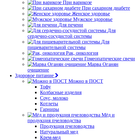
При варикозе
При сахарном диабете
Женское здоровье
Мужское здоровье
Для печени
Для
сердечно-сосудистой системы
Для
пищеварительной системы
Рак, онкология
Гомеопатические свечи
Марва Оганян
очищение
Здоровое питание
Можно в ПОСТ
Тофу
Колбасные изделия
Соус, молоко
Котлеты
Гарниры
Мёд и
продукция пчеловодства
Продукция пчеловодства
Натуральный мед
Крем-мед