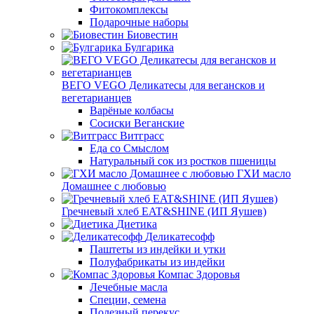
Фитокомплексы
Подарочные наборы
Биовестин
Булгарика
ВЕГО VEGO Деликатесы для вегансков и
вегетарианцев
Варёные колбасы
Сосиски Веганские
Витграсс
Еда со Смыслом
Натуральный сок из ростков пшеницы
ГХИ масло
Домашнее с любовью
Гречневый хлеб EAT&SHINE (ИП Яушев)
Диетика
Деликатесофф
Паштеты из индейки и утки
Полуфабрикаты из индейки
Компас Здоровья
Лечебные масла
Специи, семена
Полезный перекус