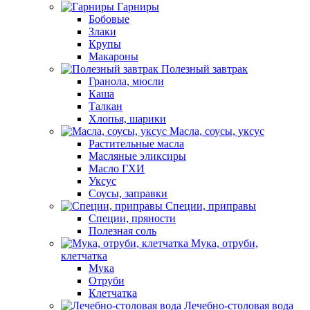
Гарниры
Бобовые
Злаки
Крупы
Макароны
Полезный завтрак
Гранола, мюсли
Каша
Талкан
Хлопья, шарики
Масла, соусы, уксус
Растительные масла
Масляные эликсиры
Масло ГХИ
Уксус
Соусы, заправки
Специи, приправы
Специи, пряности
Полезная соль
Мука, отруби,
клетчатка
Мука
Отруби
Клетчатка
Лечебно-столовая вода