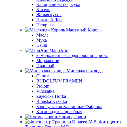
Каши, клетчатка, мука
Кисель
Живая кухня
Нежный Лён
Hempina
Масляный Король
Масла
Мука
Каши
МариАйс
Замороженные ягоды, овощи, грибы
Мороженое
Иван чай
Минеральная вода
Chureau
RUDOLFUV PRAMEN
Prolom
Vincentka
Zajecicka Horka
Bilinska Kyselka
Барнаульская Халвичная Фабрика
Кисловодская целебная
Нормофлорин
Фитоцентр
Травника Гордеев М.В.