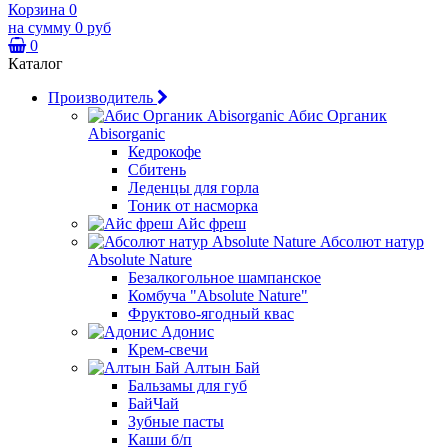
Корзина
0
на сумму
0 руб
0
Каталог
Производитель
Абис Органик
Abisorganic
Кедрокофе
Сбитень
Леденцы для горла
Тоник от насморка
Айс фреш
Абсолют натур
Absolute Nature
Безалкогольное шампанское
Комбуча "Absolute Nature"
Фруктово-ягодный квас
Адонис
Крем-свечи
Алтын Бай
Бальзамы для губ
БайЧай
Зубные пасты
Каши б/п