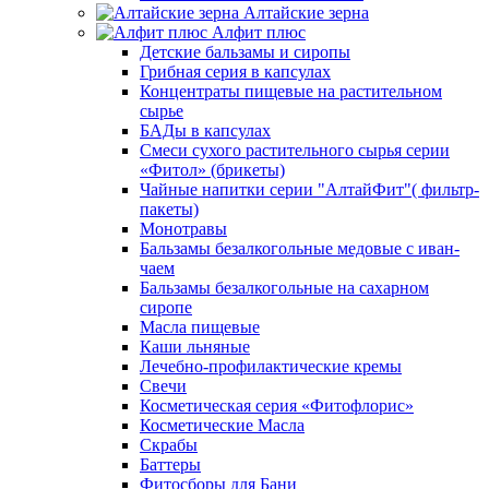
Алтайские зерна
Алфит плюс
Детские бальзамы и сиропы
Грибная серия в капсулах
Концентраты пищевые на растительном
сырье
БАДы в капсулах
Смеси сухого растительного сырья серии
«Фитол» (брикеты)
Чайные напитки серии "АлтайФит"( фильтр-
пакеты)
Монотравы
Бальзамы безалкогольные медовые с иван-
чаем
Бальзамы безалкогольные на сахарном
сиропе
Масла пищевые
Каши льняные
Лечебно-профилактические кремы
Свечи
Косметическая серия «Фитофлорис»
Косметические Масла
Скрабы
Баттеры
Фитосборы для Бани