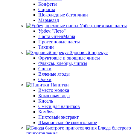
Конфеты
Сиропы
Шоколадные батончики
Мармелад
Урбеч, ореховые пасты
Урбеч "Лето"
Паста GreenMania
Протеиновые пасты
Тахини
Здоровый перекус
Фруктовые и овощные чипсы
Флаксы, хлебцы, чипсы
Снеки
Вяленые ягоды
Орехи
Напитки
Вместо молока
Кокосовая вода
Кисель
Смеси для напитков
Комбуча
Пихтовый экстракт
Шампанское безалкогольное
Блюда быстрого
приготовления