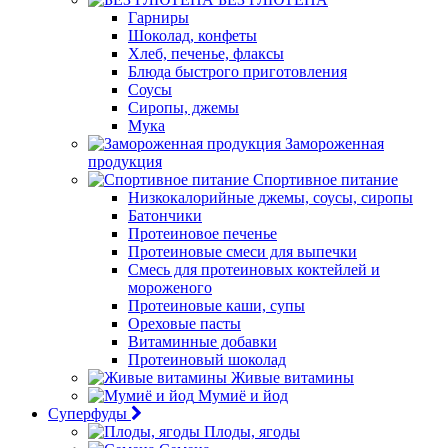
Гарниры
Шоколад, конфеты
Хлеб, печенье, флаксы
Блюда быстрого приготовления
Соусы
Сиропы, джемы
Мука
Замороженная
продукция
Спортивное питание
Низкокалорийные джемы, соусы, сиропы
Батончики
Протеиновое печенье
Протеиновые смеси для выпечки
Смесь для протеиновых коктейлей и
мороженого
Протеиновые каши, супы
Ореховые пасты
Витаминные добавки
Протеиновый шоколад
Живые витамины
Мумиё и йод
Суперфуды
Плоды, ягоды