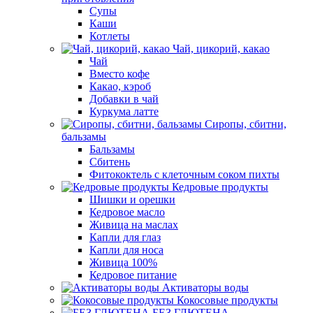
Супы
Каши
Котлеты
Чай, цикорий, какао
Чай
Вместо кофе
Какао, кэроб
Добавки в чай
Куркума латте
Сиропы, сбитни,
бальзамы
Бальзамы
Сбитень
Фитококтель с клеточным соком пихты
Кедровые продукты
Шишки и орешки
Кедровое масло
Живица на маслах
Капли для глаз
Капли для носа
Живица 100%
Кедровое питание
Активаторы воды
Кокосовые продукты
БЕЗ ГЛЮТЕНА