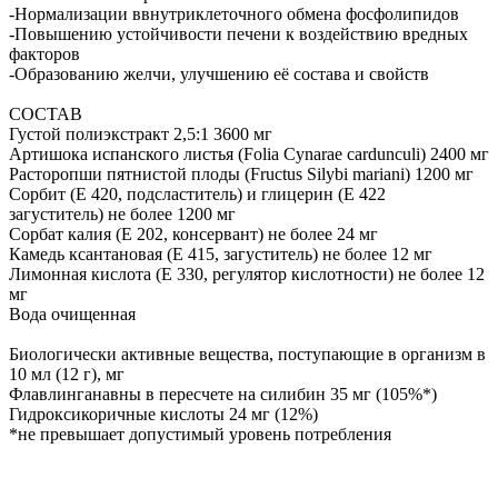
-Нормализации ввнутриклеточного обмена фосфолипидов
-Повышению устойчивости печени к воздействию вредных
факторов
-Образованию желчи, улучшению её состава и свойств
СОСТАВ
Густой полиэкстракт 2,5:1 3600 мг
Артишока испанского листья (Folia Cynarae cardunculi) 2400 мг
Расторопши пятнистой плоды (Fructus Silybi mariani) 1200 мг
Сорбит (Е 420, подсластитель) и глицерин (Е 422
загуститель) не более 1200 мг
Сорбат калия (Е 202, консервант) не более 24 мг
Камедь ксантановая (Е 415, загуститель) не более 12 мг
Лимонная кислота (Е 330, регулятор кислотности) не более 12
мг
Вода очищенная
Биологически активные вещества, поступающие в организм в
10 мл (12 г), мг
Флавлинганавны в пересчете на силибин 35 мг (105%*)
Гидроксикоричные кислоты 24 мг (12%)
*не превышает допустимый уровень потребления