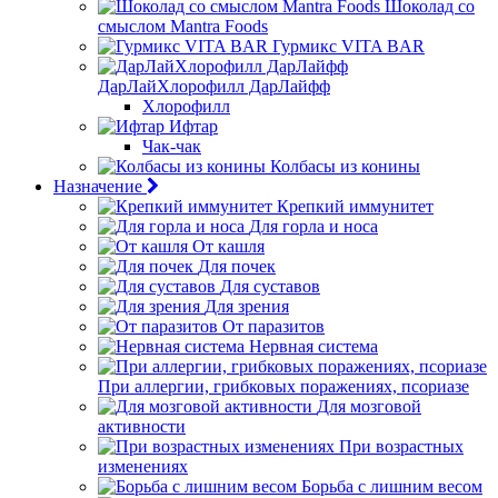
Шоколад со
смыслом Mantra Foods
Гурмикс VITA BAR
ДарЛайХлорофилл ДарЛайфф
Хлорофилл
Ифтар
Чак-чак
Колбасы из конины
Назначение
Крепкий иммунитет
Для горла и носа
От кашля
Для почек
Для суставов
Для зрения
От паразитов
Нервная система
При аллергии, грибковых поражениях, псориазе
Для мозговой
активности
При возрастных
изменениях
Борьба с лишним весом