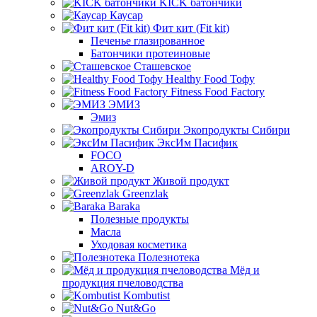
KICK батончики
Каусар
Фит кит (Fit kit)
Печенье глазированное
Батончики протеиновые
Сташевское
Healthy Food Тофу
Fitness Food Factory
ЭМИЗ
Эмиз
Экопродукты Сибири
ЭксИм Пасифик
FOCO
AROY-D
Живой продукт
Greenzlak
Baraka
Полезные продукты
Масла
Уходовая косметика
Полезнотека
Мёд и
продукция пчеловодства
Kombutist
Nut&Go