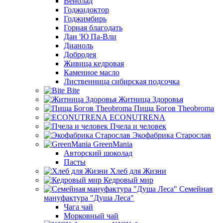
Венолад
Годжидоктор
Годжимбирь
Горная благодать
Дан 'Ю Па-Вли
Дианоль
Добродея
Живица кедровая
Каменное масло
Лиственница сибирская подсочка
Bite
Житница Здоровья
Пища Богов Theobroma
ECONUTRENA
Пчела и человек
Экофабрика Старослав
GreenMania
Авторский шоколад
Пасты
Хлеб для Жизни
Кедровый мир
Семейная
мануфактура "Душа Леса"
Чага чай
Морковный чай