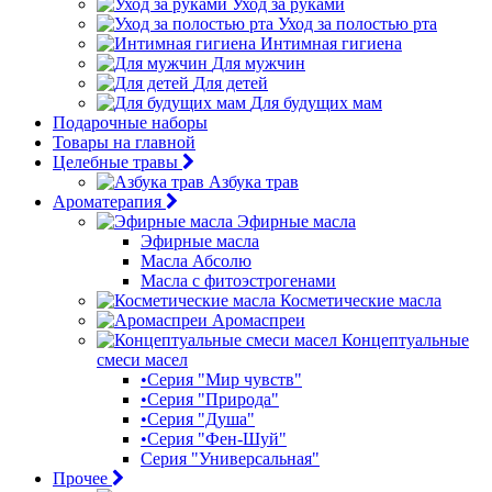
Уход за руками
Уход за полостью рта
Интимная гигиена
Для мужчин
Для детей
Для будущих мам
Подарочные наборы
Товары на главной
Целебные травы
Азбука трав
Ароматерапия
Эфирные масла
Эфирные масла
Масла Абсолю
Масла с фитоэстрогенами
Косметические масла
Аромаспреи
Концептуальные
смеси масел
•Серия "Мир чувств"
•Серия "Природа"
•Серия "Душа"
•Серия "Фен-Шуй"
Серия "Универсальная"
Прочее