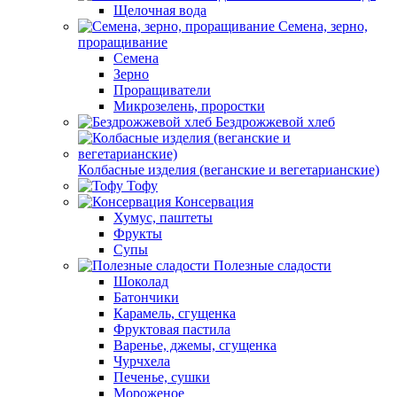
Щелочная вода
Семена, зерно,
проращивание
Семена
Зерно
Проращиватели
Микрозелень, проростки
Бездрожжевой хлеб
Колбасные изделия (веганские и вегетарианские)
Тофу
Консервация
Хумус, паштеты
Фрукты
Супы
Полезные сладости
Шоколад
Батончики
Карамель, сгущенка
Фруктовая пастила
Варенье, джемы, сгущенка
Чурчхела
Печенье, сушки
Мороженое