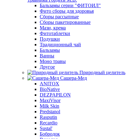
Бальзамы серии "ФИТОИЛ"
Фито сборы для здоровья
Сборы рассыпные
Сборы пакетированные
Мази, крема
Фитотаблетки
Подушки
Традиционный чай
Бальзамы
Ванны
Моно травы
Другое
Природный целитель
Сашера-Мед
ANITOX
BioNative
DEZPAPILON
MaxiVisor
Milk Skin
Predstanol
Rasputin
Recardio
Sustal'
Бобродок