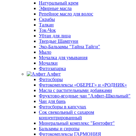
Натуральный крем
Эфирные масла
Репейное масло для волос
Скрабы
Талкан
Ток-Чок
Убтан для лица
Твердые Шампуни
Эко-Бальзамы "Тайна Тайги"
Мыло
Мочалка для умывания
Мочалки
Фитозапарка
Алфит
Фитосборы
Фитокомплексы «ОБЕРЕГ» и «РОДНИК»
Масла с растительными добавками
Фруктово-ягодные чаи "Алфит-Школьный"
Чаи для бань
Фитосборы в капсулах
Сок свекольный с сахаром
концентрированный
Минеральный комплекс "Бентофит"
Бальзамы и сиропы
Фитокомплексы ГАРМОНИЯ