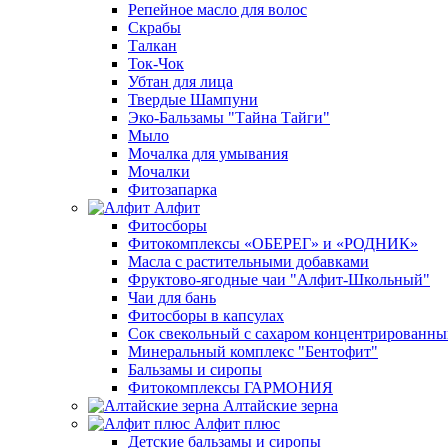
Репейное масло для волос
Скрабы
Талкан
Ток-Чок
Убтан для лица
Твердые Шампуни
Эко-Бальзамы "Тайна Тайги"
Мыло
Мочалка для умывания
Мочалки
Фитозапарка
Алфит
Фитосборы
Фитокомплексы «ОБЕРЕГ» и «РОДНИК»
Масла с растительными добавками
Фруктово-ягодные чаи "Алфит-Школьный"
Чаи для бань
Фитосборы в капсулах
Сок свекольный с сахаром концентрированн
Минеральный комплекс "Бентофит"
Бальзамы и сиропы
Фитокомплексы ГАРМОНИЯ
Алтайские зерна
Алфит плюс
Детские бальзамы и сиропы