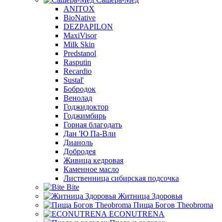
ANITOX
BioNative
DEZPAPILON
MaxiVisor
Milk Skin
Predstanol
Rasputin
Recardio
Sustal'
Бобродок
Венолад
Годжидоктор
Годжимбирь
Горная благодать
Дан 'Ю Па-Вли
Дианоль
Добродея
Живица кедровая
Каменное масло
Лиственница сибирская подсочка
Bite
Житница Здоровья
Пища Богов Theobroma
ECONUTRENA