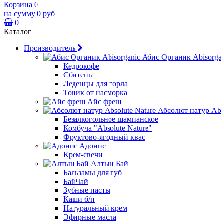
Корзина
0
на сумму
0 руб
0
Каталог
Производитель
Абис Органик Abisorga
Кедрокофе
Сбитень
Леденцы для горла
Тоник от насморка
Айс фреш
Абсолют натур Abs
Безалкогольное шампанское
Комбуча "Absolute Nature"
Фруктово-ягодный квас
Адонис
Крем-свечи
Алтын Бай
Бальзамы для губ
БайЧай
Зубные пасты
Каши б/п
Натуральный крем
Эфирные масла