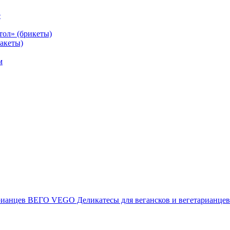
е
тол» (брикеты)
акеты)
м
ВЕГО VEGO Деликатесы для вегансков и вегетарианцев