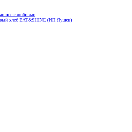
ашнее с любовью
евый хлеб EAT&SHINE (ИП Яушев)