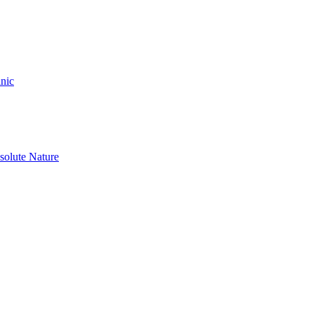
nic
olute Nature