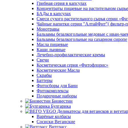
Грибная серия в капсулах
Концентраты пищевые на растительном сырь
БАДы в капсулах
Смеси сухого растительного сырья серии «Фи
Чайные напитки серии "АлтайФит"( фильтр-п
Монотравы
Бальзамы безалкогольные медовые с иван-чае
Бальзамы безалкогольные на сахарном сиропе
Масла пищевые
Каши льняные
Лечебно-профилактические кремы
Свечи
Косметическая серия «Фитофлорис»
Косметические Масла
Скрабы
Баттеры
Фитосборы для Бани
Фитокомплексы
Подарочные наборы
Биовестин
Булгарика
Варёные колбасы
Сосиски Веганские
Витграсс