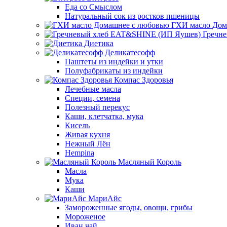
Еда со Смыслом
Натуральный сок из ростков пшеницы
ГХИ масло Дом
Гречн
Диетика
Деликатесофф
Паштеты из индейки и утки
Полуфабрикаты из индейки
Компас Здоровья
Лечебные масла
Специи, семена
Полезный перекус
Каши, клетчатка, мука
Кисель
Живая кухня
Нежный Лён
Hempina
Масляный Король
Масла
Мука
Каши
МариАйс
Замороженные ягоды, овощи, грибы
Мороженое
Иван чай