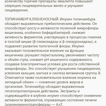
количеству горечей препараты эвкалипта повышают
секрецию пищеварительных желез и улучшают
пищеварение.
ТОПИНАМБУР КЛУБНЕНОСНЫЙ. Инулин топинамбура
обладает выраженным пребиотическим действием. Он
способствует росту и активности полезной микрофлоры
кишечника, особенно бифидобактерий, снижает
активность ферментов, участвующих в процессах гниения
в толстой кишке (β-глюкозидазы и β-глюкуронидазы), и
подавляет развитие патогенной флоры. Инулин
оказывает положительное влияние на функции
кишечника: улучшает перистальтику, увеличивает частоту
и объём стула, снижает pH кишечного содержимого,
создавая благоприятные условия для роста собственной
микрофлоры. Это способствует улучшению пищеварения,
усвоения кальция, магния и синтеза витаминов группы B.
Отмечается также положительное влияние инулина на
липидный обмен — снижение уровня жиров в
организме. Топинамбур обладает выраженным
гепатопротекторным действием. Экстракты и
содержащийся в клубнях инулин способствуют снижению
активности ферментов, отражающих состояние печени
(аланинаминотрансферазы — АлТ,