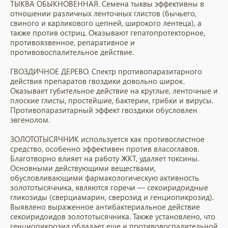
ТЫКВА ОБЫКНОВЕННАЯ. Семена тыквы эффективны в
отношении различных ленточных глистов (бычьего,
свиного и карликового цепней, широкого лентеца), а
также против остриц. Оказывают гепатопротекторное,
противоязвенное, репаративное и
противовоспалительное действие.
ГВОЗДИЧНОЕ ДЕРЕВО. Спектр противопаразитарного
действия препаратов гвоздики довольно широк.
Оказывает губительное действие на круглые, ленточные и
плоские глисты, простейшие, бактерии, грибки и вирусы.
Противопаразитарный эффект гвоздики обусловлен
эвгенолом.
ЗОЛОТОТЫСЯЧНИК используется как противоглистное
средство, особенно эффективен против власоглавов.
Благотворно влияет на работу ЖКТ, удаляет токсины.
Основными действующими веществами,
обусловливающими фармакологическую активность
золототысячника, являются горечи — секоиридоидные
гликозиды (сверциамарин, сверозид и генциопикрозид).
Выявлено выраженное антибактериальное действие
секоиридоидов золототысячника. Также установлено, что
генциопикрозид обладает еще и противовоспалительной