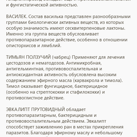
и фунгистатической активностью.
ВАСИЛЕК. Состав василька представлен разнообразными
группами биологически активных веществ, из которых
особую значимость имеют сесквитерпеновые лактоны.
Именно эта группа веществ обусловливает
противопаразитарное действие, особенно в отношении
описторхисов и лямблий.
ТИМЬЯН ПОЛЗУЧИЙ (чабрец) Применяют для лечения
цестодозов и нематодозов. Антимикробная,
антигельминтная, противовоспалительная и
антиоксидантная активность обусловлена высоким
содержанием эфирного масла (карвакрола и тимола).
Тимол оказывает фунгицидное, бактерицидное
(особенно на стрептококки и стафилококки) и
противоглистное действие.
ЭВКАЛИПТ ПРУТОВИДНЫЙ обладает
противопаразитарным, бактерицидным и
противовоспалительным действием. Эвкалипт
способствует заживлению ран в местах прикрепления
паразитов. Благодаря эфирному маслу и небольшому