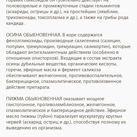
половозрелые и промежуточные стадии гельминтов
(аскариды, острицы и др.), на простейших (лямблии,
трихомонады, токсоплазма и др.), а также на грибы рода
кандида .
ОСИНА ОБЫКНОВЕННАЯ. В коре содержатся
фенолгликозиды, производные салигенина (салицин,
популин, тремулоидин, тремулацин, саликортин), которые
обладают антигельминтным действием (особенно в
отношении описторхов). Входящие в состав экстракта
осины дубильные вещества, органические кислоты,
горечи, эфирные масла и фермент саликоза
обеспечивают желчегонное, противовоспалительное,
бактерицидное, спазмолитическое, противоязвенное
действие препарата.
ПИЖМА ОБЫКНОВЕННАЯ оказывает мощное
глистогонное, противолямблиозное, желчегонное,
спазмолитическое и бактерицидное действие. Эфирное
масло пижмы (туйон) парализует мускулатуру круглых
червей (аскарид, остриц и др.), способствуя полному их
выведению из организма.