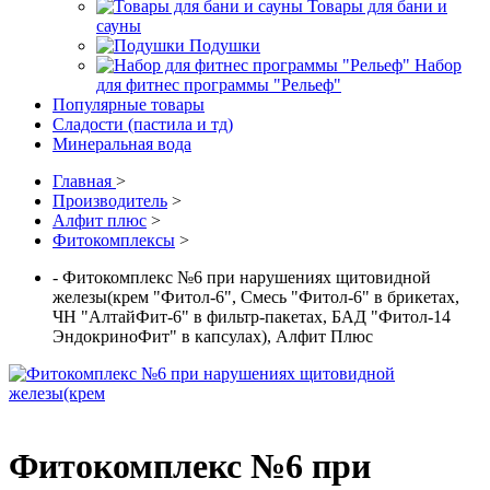
Товары для бани и
сауны
Подушки
Набор
для фитнес программы "Рельеф"
Популярные товары
Сладости (пастила и тд)
Минеральная вода
Главная
>
Производитель
>
Алфит плюс
>
Фитокомплексы
>
- Фитокомплекс №6 при нарушениях щитовидной
железы(крем "Фитол-6", Смесь "Фитол-6" в брикетах,
ЧН "АлтайФит-6" в фильтр-пакетах, БАД "Фитол-14
ЭндокриноФит" в капсулах), Алфит Плюс
Фитокомплекс №6 при