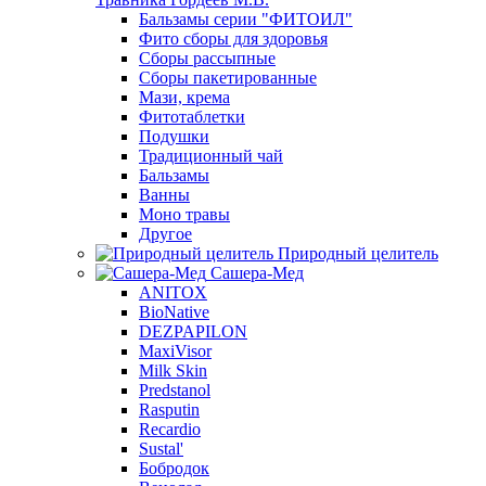
Бальзамы серии "ФИТОИЛ"
Фито сборы для здоровья
Сборы рассыпные
Сборы пакетированные
Мази, крема
Фитотаблетки
Подушки
Традиционный чай
Бальзамы
Ванны
Моно травы
Другое
Природный целитель
Сашера-Мед
ANITOX
BioNative
DEZPAPILON
MaxiVisor
Milk Skin
Predstanol
Rasputin
Recardio
Sustal'
Бобродок