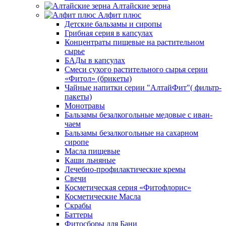
Алтайские зерна
Алфит плюс
Детские бальзамы и сиропы
Грибная серия в капсулах
Концентраты пищевые на растительном
сырье
БАДы в капсулах
Смеси сухого растительного сырья серии
«Фитол» (брикеты)
Чайные напитки серии "АлтайФит"( фильтр-
пакеты)
Монотравы
Бальзамы безалкогольные медовые с иван-
чаем
Бальзамы безалкогольные на сахарном
сиропе
Масла пищевые
Каши льняные
Лечебно-профилактические кремы
Свечи
Косметическая серия «Фитофлорис»
Косметические Масла
Скрабы
Баттеры
Фитосборы для Бани