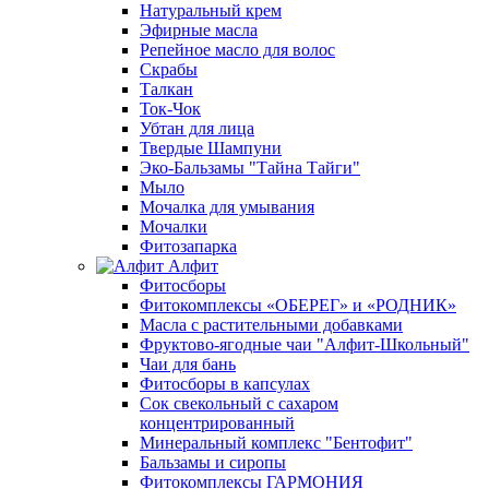
Натуральный крем
Эфирные масла
Репейное масло для волос
Скрабы
Талкан
Ток-Чок
Убтан для лица
Твердые Шампуни
Эко-Бальзамы "Тайна Тайги"
Мыло
Мочалка для умывания
Мочалки
Фитозапарка
Алфит
Фитосборы
Фитокомплексы «ОБЕРЕГ» и «РОДНИК»
Масла с растительными добавками
Фруктово-ягодные чаи "Алфит-Школьный"
Чаи для бань
Фитосборы в капсулах
Сок свекольный с сахаром
концентрированный
Минеральный комплекс "Бентофит"
Бальзамы и сиропы
Фитокомплексы ГАРМОНИЯ