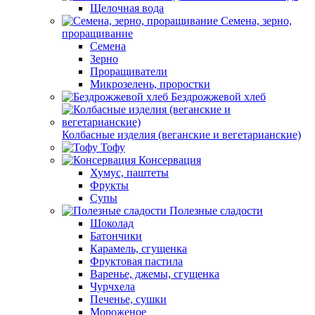
Щелочная вода
Семена, зерно,
проращивание
Семена
Зерно
Проращиватели
Микрозелень, проростки
Бездрожжевой хлеб
Колбасные изделия (веганские и вегетарианские)
Тофу
Консервация
Хумус, паштеты
Фрукты
Супы
Полезные сладости
Шоколад
Батончики
Карамель, сгущенка
Фруктовая пастила
Варенье, джемы, сгущенка
Чурчхела
Печенье, сушки
Мороженое