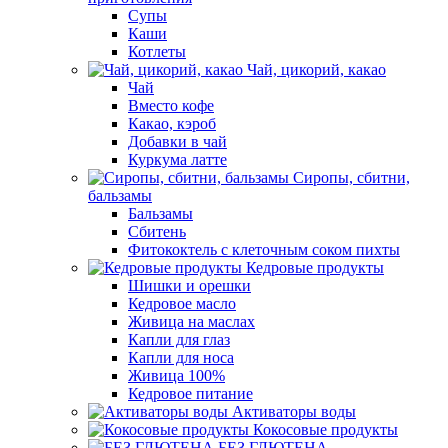
Супы
Каши
Котлеты
Чай, цикорий, какао
Чай
Вместо кофе
Какао, кэроб
Добавки в чай
Куркума латте
Сиропы, сбитни,
бальзамы
Бальзамы
Сбитень
Фитококтель с клеточным соком пихты
Кедровые продукты
Шишки и орешки
Кедровое масло
Живица на маслах
Капли для глаз
Капли для носа
Живица 100%
Кедровое питание
Активаторы воды
Кокосовые продукты
БЕЗ ГЛЮТЕНА