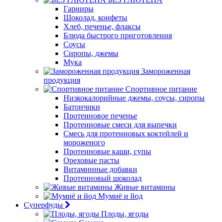
Гарниры
Шоколад, конфеты
Хлеб, печенье, флаксы
Блюда быстрого приготовления
Соусы
Сиропы, джемы
Мука
Замороженная
продукция
Спортивное питание
Низкокалорийные джемы, соусы, сиропы
Батончики
Протеиновое печенье
Протеиновые смеси для выпечки
Смесь для протеиновых коктейлей и
мороженого
Протеиновые каши, супы
Ореховые пасты
Витаминные добавки
Протеиновый шоколад
Живые витамины
Мумиё и йод
Суперфуды
Плоды, ягоды