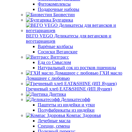
Фитокомплексы
Подарочные наборы
Биовестин
Булгарика
ВЕГО VEGO Деликатесы для вегансков и
вегетарианцев
Варёные колбасы
Сосиски Веганские
Витграсс
Еда со Смыслом
Натуральный сок из ростков пшеницы
ГХИ масло
Домашнее с любовью
Гречневый хлеб EAT&SHINE (ИП Яушев)
Диетика
Деликатесофф
Паштеты из индейки и утки
Полуфабрикаты из индейки
Компас Здоровья
Лечебные масла
Специи, семена
Полезный перекус