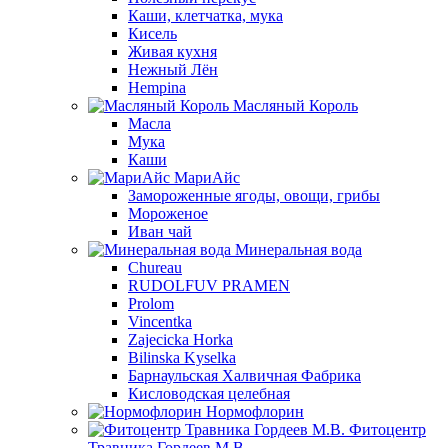
Каши, клетчатка, мука
Кисель
Живая кухня
Нежный Лён
Hempina
Масляный Король
Масла
Мука
Каши
МариАйс
Замороженные ягоды, овощи, грибы
Мороженое
Иван чай
Минеральная вода
Chureau
RUDOLFUV PRAMEN
Prolom
Vincentka
Zajecicka Horka
Bilinska Kyselka
Барнаульская Халвичная Фабрика
Кисловодская целебная
Нормофлорин
Фитоцентр
Травника Гордеев М.В.