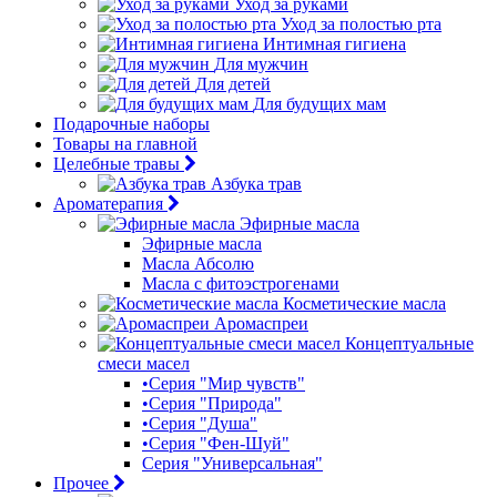
Уход за руками
Уход за полостью рта
Интимная гигиена
Для мужчин
Для детей
Для будущих мам
Подарочные наборы
Товары на главной
Целебные травы
Азбука трав
Ароматерапия
Эфирные масла
Эфирные масла
Масла Абсолю
Масла с фитоэстрогенами
Косметические масла
Аромаспреи
Концептуальные
смеси масел
•Серия "Мир чувств"
•Серия "Природа"
•Серия "Душа"
•Серия "Фен-Шуй"
Серия "Универсальная"
Прочее