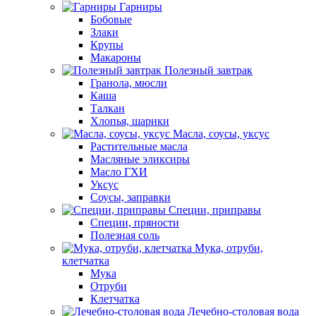
Гарниры
Бобовые
Злаки
Крупы
Макароны
Полезный завтрак
Гранола, мюсли
Каша
Талкан
Хлопья, шарики
Масла, соусы, уксус
Растительные масла
Масляные эликсиры
Масло ГХИ
Уксус
Соусы, заправки
Специи, приправы
Специи, пряности
Полезная соль
Мука, отруби,
клетчатка
Мука
Отруби
Клетчатка
Лечебно-столовая вода