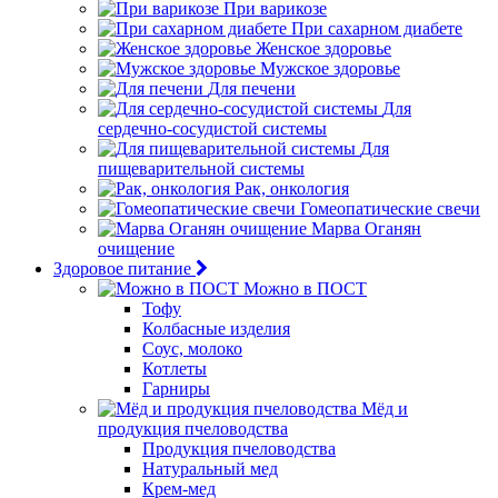
При варикозе
При сахарном диабете
Женское здоровье
Мужское здоровье
Для печени
Для
сердечно-сосудистой системы
Для
пищеварительной системы
Рак, онкология
Гомеопатические свечи
Марва Оганян
очищение
Здоровое питание
Можно в ПОСТ
Тофу
Колбасные изделия
Соус, молоко
Котлеты
Гарниры
Мёд и
продукция пчеловодства
Продукция пчеловодства
Натуральный мед
Крем-мед