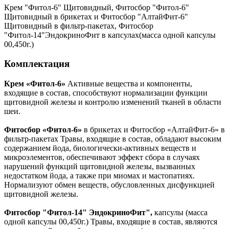
Крем "Фитол-6" Щитовидный, Фитосбор "Фитол-6"
Щитовидный в брикетах и Фитосбор "АлтайФит-6"
Щитовидный в фильтр-пакетах, Фитосбор
"Фитол-14"ЭндокриноФит в капсулах(масса одной капсулы
00,450г.)
Комплектация
Крем «Фитол-6»
Активные вещества и компоненты,
входящие в состав, способствуют нормализации функции
щитовидной железы и контролю изменений тканей в области
шеи.
Фитосбор «Фитол-6»
в брикетах и Фитосбор «АлтайФит-6» в
фильтр-пакетах Травы, входящие в состав, обладают высоким
содержанием йода, биологически-активных веществ и
микроэлементов, обеспечивают эффект сбора в случаях
нарушений функций щитовидной железы, вызванных
недостатком йода, а также при миомах и мастопатиях.
Нормализуют обмен веществ, обусловленных дисфункцией
щитовидной железы.
Фитосбор "Фитол-14" ЭндокриноФит",
капсулы (масса
одной капсулы 00,450г.) Травы, входящие в состав, являются