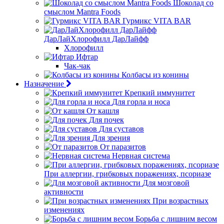
Шоколад со
смыслом Mantra Foods
Гурмикс VITA BAR
ДарЛайХлорофилл ДарЛайфф
Хлорофилл
Ифтар
Чак-чак
Колбасы из конины
Назначение
Крепкий иммунитет
Для горла и носа
От кашля
Для почек
Для суставов
Для зрения
От паразитов
Нервная система
При аллергии, грибковых поражениях, псориазе
Для мозговой
активности
При возрастных
изменениях
Борьба с лишним весом