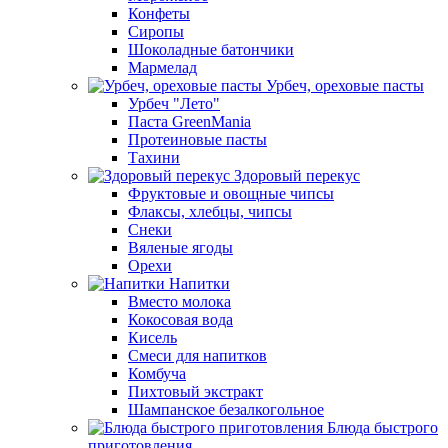
Конфеты
Сиропы
Шоколадные батончики
Мармелад
Урбеч, ореховые пасты
Урбеч "Лето"
Паста GreenMania
Протеиновые пасты
Тахини
Здоровый перекус
Фруктовые и овощные чипсы
Флаксы, хлебцы, чипсы
Снеки
Вяленые ягоды
Орехи
Напитки
Вместо молока
Кокосовая вода
Кисель
Смеси для напитков
Комбуча
Пихтовый экстракт
Шампанское безалкогольное
Блюда быстрого
приготовления