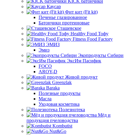
KICK батончики
Каусар
Фит кит (Fit kit)
Печенье глазированное
Батончики протеиновые
Сташевское
Healthy Food Тофу
Fitness Food Factory
ЭМИЗ
Эмиз
Экопродукты Сибири
ЭксИм Пасифик
FOCO
AROY-D
Живой продукт
Greenzlak
Baraka
Полезные продукты
Масла
Уходовая косметика
Полезнотека
Мёд и
продукция пчеловодства
Kombutist
Nut&Go