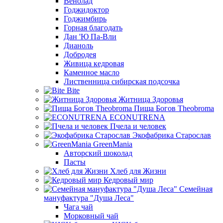
Венолад
Годжидоктор
Годжимбирь
Горная благодать
Дан 'Ю Па-Вли
Дианоль
Добродея
Живица кедровая
Каменное масло
Лиственница сибирская подсочка
Bite
Житница Здоровья
Пища Богов Theobroma
ECONUTRENA
Пчела и человек
Экофабрика Старослав
GreenMania
Авторский шоколад
Пасты
Хлеб для Жизни
Кедровый мир
Семейная
мануфактура "Душа Леса"
Чага чай
Морковный чай