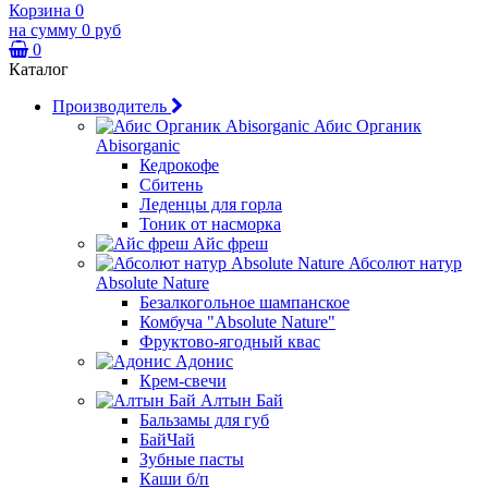
Корзина
0
на сумму
0 руб
0
Каталог
Производитель
Абис Органик
Abisorganic
Кедрокофе
Сбитень
Леденцы для горла
Тоник от насморка
Айс фреш
Абсолют натур
Absolute Nature
Безалкогольное шампанское
Комбуча "Absolute Nature"
Фруктово-ягодный квас
Адонис
Крем-свечи
Алтын Бай
Бальзамы для губ
БайЧай
Зубные пасты
Каши б/п