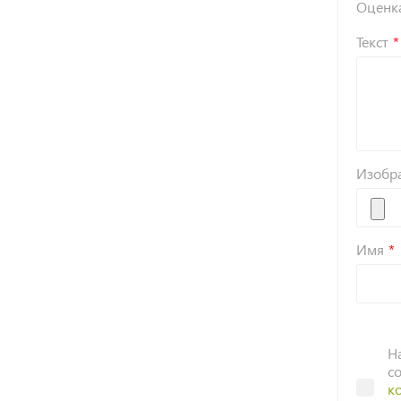
Оценк
Текст
Изобр
Имя
Н
с
к