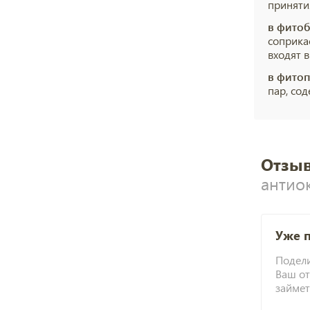
приняти
в фито
соприка
входят в
в фитоп
пар, со
Отзыв
антио
Уже 
Подели
Ваш от
займет