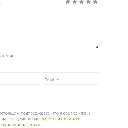
а
ажение
Email
астоящим подтверждаю, что я ознакомлен и
огласен с условиями
оферты
и
политики
онфиденциальности
.