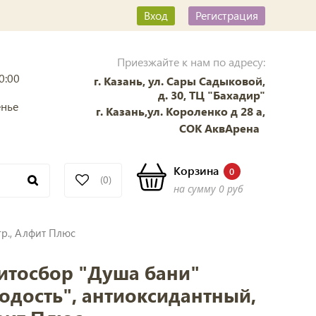
Вход
Регистрация
Приезжайте к нам по адресу:
0:00
г. Казань, ул. Сары Садыковой,
д. 30, ТЦ "Бахадир"
енье
г. Казань,ул. Короленко д 28 а,
СОК АквАрена
Корзина
0
(0)
на сумму
0 руб
гр., Алфит Плюс
итосбор "Душа бани"
дость", антиоксидантный,