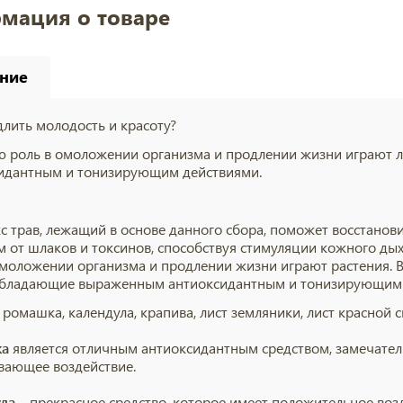
мация о товаре
ние
длить молодость и красоту?
 роль в омоложении организма и продлении жизни играют 
идантным и тонизирующим действиями.
с трав, лежащий в основе данного сбора, поможет восстанов
м от шлаков и токсинов, способствуя стимуляции кожного ды
омоложении организма и продлении жизни играют растения. В
обладающие выраженным антиоксидантным и тонизирующим 
:
ромашка, календула, крапива, лист земляники, лист красной
а
является отличным антиоксидантным средством, замечател
вающее воздействие.
ла
– прекрасное средство, которое имеет положительное воз