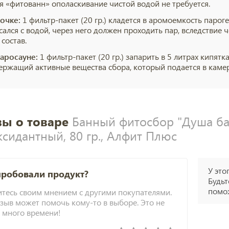
я «фитованн» ополаскивание чистой водой не требуется.
бочке:
1 фильтр-пакет (20 гр.) кладется в аромоемкость парог
сался с водой, через него должен проходить пар, вследствие 
 состав.
аросауне:
1 фильтр-пакет (20 гр.) запарить в 5 литрах кипят
держащий активные вещества сбора, который подается в каме
ы о товаре
Банный фитосбор "Душа ба
ксидантный, 80 гр., Алфит Плюс
У это
пробовали продукт?
Будьт
помож
тесь своим мнением с другими покупателями.
зыв может помочь кому-то в выборе. Это не
 много времени!