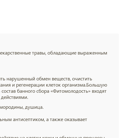
лекарственные травы, обладающие выраженным
ить нарушенный обмен веществ, очистить
хания и регенерации клеток организма.Большую
 состав банного сбора «Фитомолодость» входят
действиями.
 смородины, душица.
ьным антисептиком, а также оказывает
действие на клетки кожи и обменные процессы,