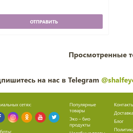
ОТПРАВИТЬ
Просмотренные 
пишитесь на нас в Telegram
@shalfey
иальных сетях:
Популярные
Контакт
товары
Доставк
Эко – био
Блог
продукты
Политик
боты:
Целебные травы