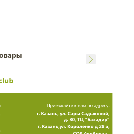
товары
club
ы
Приезжайте к нам по адресу:
г. Казань, ул. Сары Садыковой,
а
д. 30, ТЦ "Бахадир"
г. Казань,ул. Короленко д 28 а,
а
СОК АквАрена