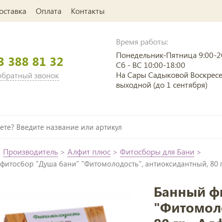
оставка
Оплата
Контакты
Время работы:
Понедельник-Пятница 9:00-2
3 388 81 32
Сб - ВС 10:00-18:00
На Сары Садыковой Воскрес
 обратный звонок
выходной (до 1 сентября)
>
Производитель
>
Алфит плюс
>
Фитосборы для Бани
>
фитосбор "Душа бани" "Фитомолодость", антиоксидантный, 80 
Банный ф
"Фитомоло