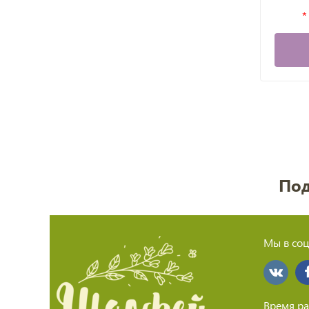
Под
Мы в соц
Время ра