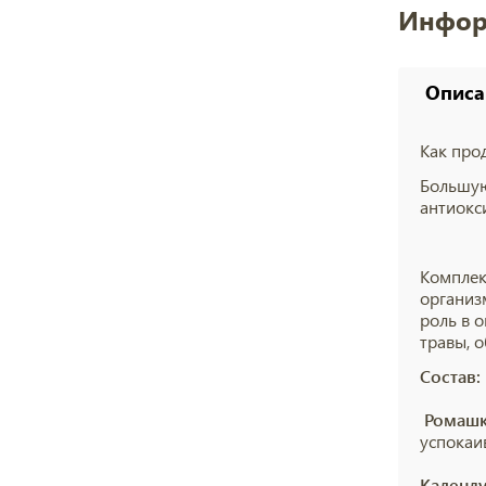
Инфор
Описа
Как про
Большую
антиокс
Комплек
организ
роль в 
травы, 
Состав
Ромашк
успокаи
Календу