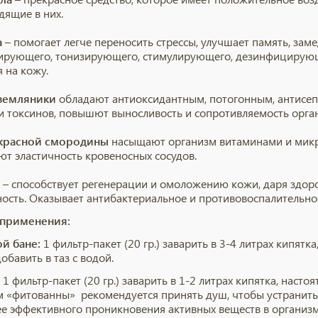
дящие в них.
а
– помогает легче переносить стрессы, улучшает память, заме
ирующего, тонизирующего, стимулирующего, дезинфицирующе
я на кожу.
 земляники
обладают антиоксидантным, потогонным, антисе
и токсинов, повышют выносливость и сопротивляемость орга
 красной смородины
насыщают организм витаминами и микр
т эластичность кровеносных сосудов.
а
– способствует регенерации и омоложению кожи, даря здоров
ность. Оказывает антибактериальное и противовоспалительно
 применения:
ой бане:
1 фильтр-пакет (20 гр.) заварить в 3-4 литрах кипятка
бавить в таз с водой.
1 фильтр-пакет (20 гр.) заварить в 1-2 литрах кипятка, насто
 «фитованны» рекомендуется принять душ, чтобы устранить
ее эффективного проникновения активных веществ в организ