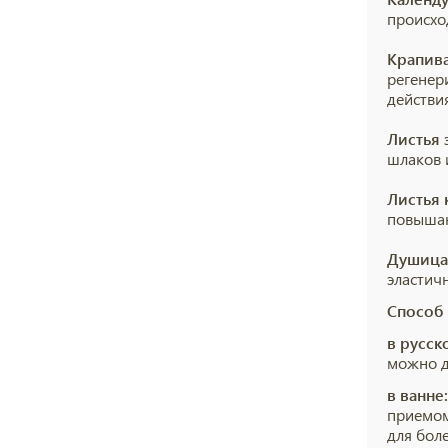
происхо
Крапив
регенер
действи
Листья
шлаков 
Листья
повышаю
Душиц
эластич
Способ
в русск
можно до
в ванне:
приемом
для бол