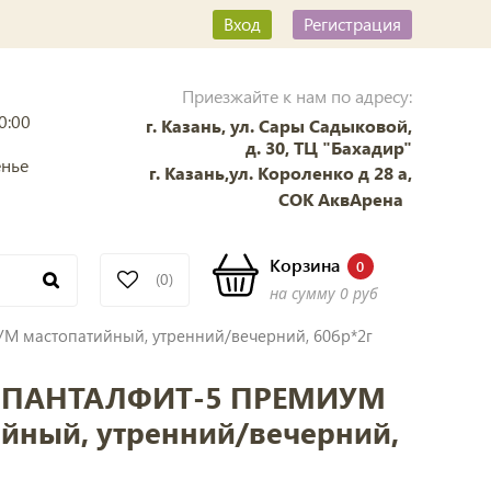
Вход
Регистрация
Приезжайте к нам по адресу:
0:00
г. Казань, ул. Сары Садыковой,
д. 30, ТЦ "Бахадир"
енье
г. Казань,ул. Короленко д 28 а,
СОК АквАрена
Корзина
0
(0)
на сумму
0 руб
 мастопатийный, утренний/вечерний, 60бр*2г
р ПАНТАЛФИТ-5 ПРЕМИУМ
йный, утренний/вечерний,