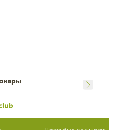
товары
club
ы
Приезжайте к нам по адресу: