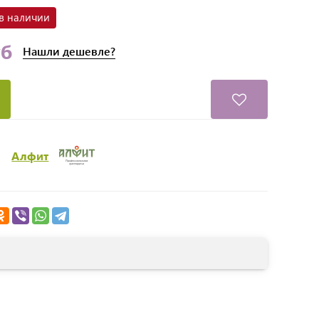
 в наличии
уб
Нашли
дешевле?
Алфит