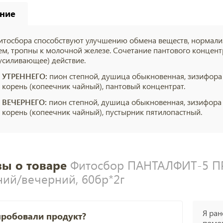
ние
итосбора способствуют улучшению обмена веществ, нормали
ем, тропны к молочной железе. Сочетание пантового концентр
усиливающее) действие.
 УТРЕННЕГО:
пион степной, душица обыкновенная, зизифора 
 корень (копеечник чайный), пантовый концентрат.
 ВЕЧЕРНЕГО:
пион степной, душица обыкновенная, зизифора 
 корень (копеечник чайный), пустырник пятилопастный.
ы о товаре
Фитосбор ПАНТАЛФИТ-5 П
ний/вечерний, 60бр*2г
Я ран
пробовали продукт?
помог