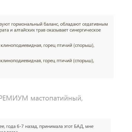
зуют гормональный баланс, обладают седативным
ата и алтайских трав оказывает синергическое
клиноподиевидная, горец птичий (спорыш),
клиноподиевидная, горец птичий (спорыш),
РЕМИУМ мастопатийный,
ее, года 6-7 назад, принимала этот БАД, мне
ал тогда