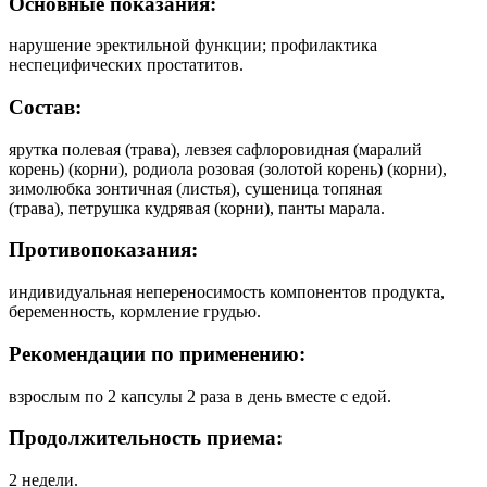
Основные показания:
нарушение эректильной функции; профилактика
неспецифических простатитов.
Состав:
ярутка полевая (трава),
л
евзея сафлоровидная (маралий
корень) (корни),
р
одиола розовая (золотой корень) (корни),
з
имолюбка зонтичная (листья),
с
ушеница топяная
(трава),
п
етрушка кудрявая (корни),
п
анты марала.
Противопоказания:
и
ндивидуальная непереносимость компонентов продукта,
беременность, кормление грудью.
Рекомендации по применению:
взрослым по 2 капсулы 2 раза в день вместе с едой.
Продолжительность приема:
2 недели.