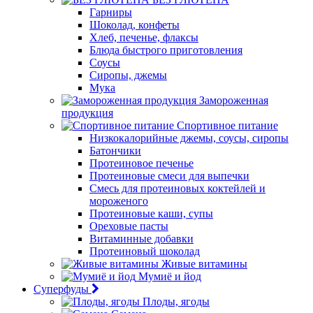
Гарниры
Шоколад, конфеты
Хлеб, печенье, флаксы
Блюда быстрого приготовления
Соусы
Сиропы, джемы
Мука
Замороженная
продукция
Спортивное питание
Низкокалорийные джемы, соусы, сиропы
Батончики
Протеиновое печенье
Протеиновые смеси для выпечки
Смесь для протеиновых коктейлей и
мороженого
Протеиновые каши, супы
Ореховые пасты
Витаминные добавки
Протеиновый шоколад
Живые витамины
Мумиё и йод
Суперфуды
Плоды, ягоды