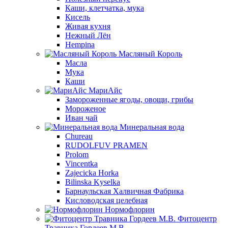
Каши, клетчатка, мука
Кисель
Живая кухня
Нежный Лён
Hempina
Масляный Король
Масла
Мука
Каши
МариАйс
Замороженные ягоды, овощи, грибы
Мороженое
Иван чай
Минеральная вода
Chureau
RUDOLFUV PRAMEN
Prolom
Vincentka
Zajecicka Horka
Bilinska Kyselka
Барнаульская Халвичная Фабрика
Кисловодская целебная
Нормофлорин
Фитоцентр
Травника Гордеев М.В.