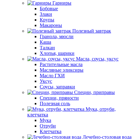
Гарниры
Бобовые
Злаки
Крупы
Макароны
Полезный завтрак
Гранола, мюсли
Каша
Талкан
Хлопья, шарики
Масла, соусы, уксус
Растительные масла
Масляные эликсиры
Масло ГХИ
Уксус
Соусы, заправки
Специи, приправы
Специи, пряности
Полезная соль
Мука, отруби,
клетчатка
Мука
Отруби
Клетчатка
Лечебно-столовая вода