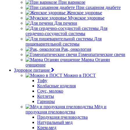
При варикозе
При сахарном диабете
Женское здоровье
Мужское здоровье
Для печени
Для
сердечно-сосудистой системы
Для
пищеварительной системы
Рак, онкология
Гомеопатические свечи
Марва Оганян
очищение
Здоровое питание
Можно в ПОСТ
Тофу
Колбасные изделия
Соус, молоко
Котлеты
Гарниры
Мёд и
продукция пчеловодства
Продукция пчеловодства
Натуральный мед
Крем-мед