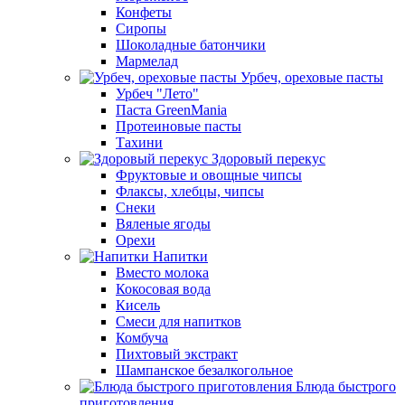
Конфеты
Сиропы
Шоколадные батончики
Мармелад
Урбеч, ореховые пасты
Урбеч "Лето"
Паста GreenMania
Протеиновые пасты
Тахини
Здоровый перекус
Фруктовые и овощные чипсы
Флаксы, хлебцы, чипсы
Снеки
Вяленые ягоды
Орехи
Напитки
Вместо молока
Кокосовая вода
Кисель
Смеси для напитков
Комбуча
Пихтовый экстракт
Шампанское безалкогольное
Блюда быстрого
приготовления