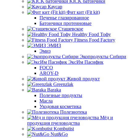
KICK батончики
Каусар
Фит кит (Fit kit)
Печенье глазированное
Батончики протеиновые
Сташевское
Healthy Food Тофу
Fitness Food Factory
ЭМИЗ
Эмиз
Экопродукты Сибири
ЭксИм Пасифик
FOCO
AROY-D
Живой продукт
Greenzlak
Baraka
Полезные продукты
Масла
Уходовая косметика
Полезнотека
Мёд и
продукция пчеловодства
Kombutist
Nut&Go