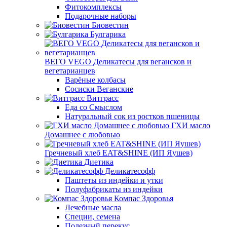
Фитокомплексы
Подарочные наборы
Биовестин
Булгарика
ВЕГО VEGO Деликатесы для вегансков и
вегетарианцев
Варёные колбасы
Сосиски Веганские
Витграсс
Еда со Смыслом
Натуральный сок из ростков пшеницы
ГХИ масло
Домашнее с любовью
Гречневый хлеб EAT&SHINE (ИП Яушев)
Диетика
Деликатесофф
Паштеты из индейки и утки
Полуфабрикаты из индейки
Компас Здоровья
Лечебные масла
Специи, семена
Полезный перекус