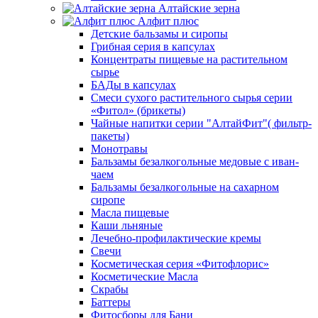
Алтайские зерна
Алфит плюс
Детские бальзамы и сиропы
Грибная серия в капсулах
Концентраты пищевые на растительном
сырье
БАДы в капсулах
Смеси сухого растительного сырья серии
«Фитол» (брикеты)
Чайные напитки серии "АлтайФит"( фильтр-
пакеты)
Монотравы
Бальзамы безалкогольные медовые с иван-
чаем
Бальзамы безалкогольные на сахарном
сиропе
Масла пищевые
Каши льняные
Лечебно-профилактические кремы
Свечи
Косметическая серия «Фитофлорис»
Косметические Масла
Скрабы
Баттеры
Фитосборы для Бани