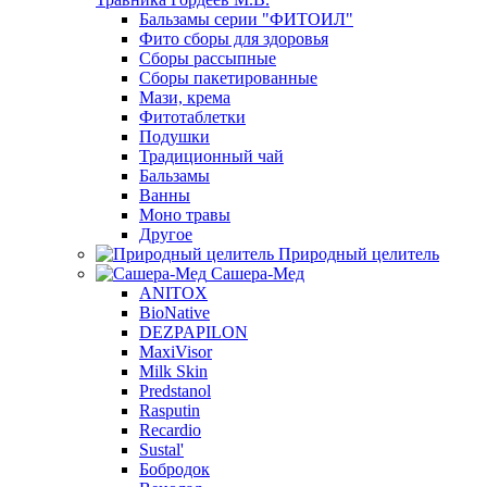
Бальзамы серии "ФИТОИЛ"
Фито сборы для здоровья
Сборы рассыпные
Сборы пакетированные
Мази, крема
Фитотаблетки
Подушки
Традиционный чай
Бальзамы
Ванны
Моно травы
Другое
Природный целитель
Сашера-Мед
ANITOX
BioNative
DEZPAPILON
MaxiVisor
Milk Skin
Predstanol
Rasputin
Recardio
Sustal'
Бобродок