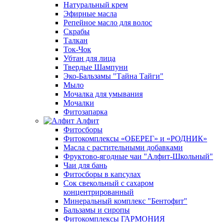
Натуральный крем
Эфирные масла
Репейное масло для волос
Скрабы
Талкан
Ток-Чок
Убтан для лица
Твердые Шампуни
Эко-Бальзамы "Тайна Тайги"
Мыло
Мочалка для умывания
Мочалки
Фитозапарка
Алфит
Фитосборы
Фитокомплексы «ОБЕРЕГ» и «РОДНИК»
Масла с растительными добавками
Фруктово-ягодные чаи "Алфит-Школьный"
Чаи для бань
Фитосборы в капсулах
Сок свекольный с сахаром
концентрированный
Минеральный комплекс "Бентофит"
Бальзамы и сиропы
Фитокомплексы ГАРМОНИЯ