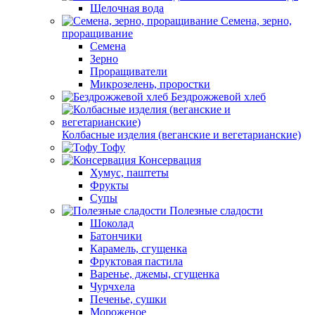
Щелочная вода
Семена, зерно,
проращивание
Семена
Зерно
Проращиватели
Микрозелень, проростки
Бездрожжевой хлеб
Колбасные изделия (веганские и вегетарианские)
Тофу
Консервация
Хумус, паштеты
Фрукты
Супы
Полезные сладости
Шоколад
Батончики
Карамель, сгущенка
Фруктовая пастила
Варенье, джемы, сгущенка
Чурчхела
Печенье, сушки
Мороженое