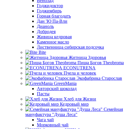
Венолад
Годжидоктор
Годжимбирь
Горная благодать
Дан 'Ю Па-Вли
Дианоль
Добродея
Живица кедровая
Каменное масло
Лиственница сибирская подсочка
Bite
Житница Здоровья
Пища Богов Theobroma
ECONUTRENA
Пчела и человек
Экофабрика Старослав
GreenMania
Авторский шоколад
Пасты
Хлеб для Жизни
Кедровый мир
Семейная
мануфактура "Душа Леса"
Чага чай
Морковный чай