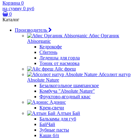
Корзина
0
на сумму
0 руб
0
Каталог
Производитель
Абис Органик
Abisorganic
Кедрокофе
Сбитень
Леденцы для горла
Тоник от насморка
Айс фреш
Абсолют натур
Absolute Nature
Безалкогольное шампанское
Комбуча "Absolute Nature"
Фруктово-ягодный квас
Адонис
Крем-свечи
Алтын Бай
Бальзамы для губ
БайЧай
Зубные пасты
Каши б/п