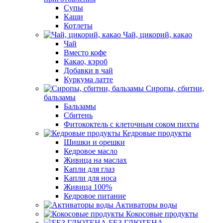
Супы
Каши
Котлеты
Чай, цикорий, какао
Чай
Вместо кофе
Какао, кэроб
Добавки в чай
Куркума латте
Сиропы, сбитни,
бальзамы
Бальзамы
Сбитень
Фитококтель с клеточным соком пихты
Кедровые продукты
Шишки и орешки
Кедровое масло
Живица на маслах
Капли для глаз
Капли для носа
Живица 100%
Кедровое питание
Активаторы воды
Кокосовые продукты
БЕЗ ГЛЮТЕНА