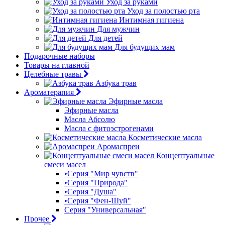
Уход за руками
Уход за полостью рта
Интимная гигиена
Для мужчин
Для детей
Для будущих мам
Подарочные наборы
Товары на главной
Целебные травы
Азбука трав
Ароматерапия
Эфирные масла
Эфирные масла
Масла Абсолю
Масла с фитоэстрогенами
Косметические масла
Аромаспреи
Концептуальные
смеси масел
•Серия "Мир чувств"
•Серия "Природа"
•Серия "Душа"
•Серия "Фен-Шуй"
Серия "Универсальная"
Прочее