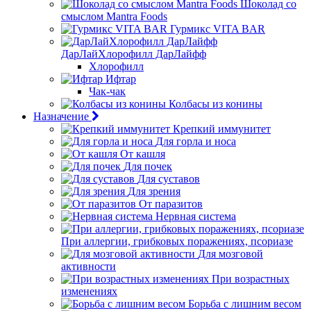
Шоколад со
смыслом Mantra Foods
Гурмикс VITA BAR
ДарЛайХлорофилл ДарЛайфф
Хлорофилл
Ифтар
Чак-чак
Колбасы из конины
Назначение
Крепкий иммунитет
Для горла и носа
От кашля
Для почек
Для суставов
Для зрения
От паразитов
Нервная система
При аллергии, грибковых поражениях, псориазе
Для мозговой
активности
При возрастных
изменениях
Борьба с лишним весом