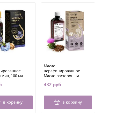
Масло
нированное
нерафинированное
тмин, 100 мл.
Масло расторопши
к Омега–3-6-9.
Омега– 3-6-9. Первый
б
432 руб
холодный отжим,
холодный отжим. 250 мл.,
VITAUCT
в корзину
в корзину