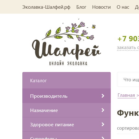
Эколавка-Шалфей.рф
Блог
Новости
О нас
Д
+7 90
заказать
Каталог
Главная
Производитель
Назначение
Функ
Здоровое питание
сортирова
Суперфуды