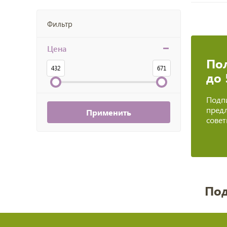
Фильтр
Цена
Пол
432
671
до
Подпи
предл
Применить
сове
Под