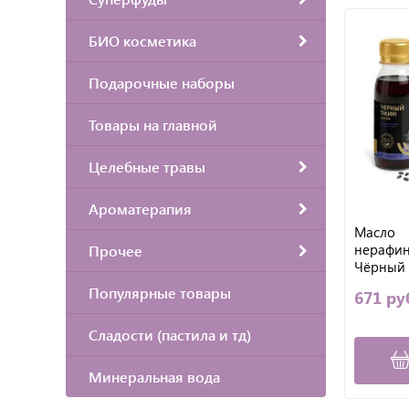
БИО косметика
Подарочные наборы
Товары на главной
Целебные травы
Ароматерапия
Масло
нерафи
Прочее
Чёрный 
Источни
Популярные товары
671 ру
Первый 
VITAUCT
Сладости (пастила и тд)
Минеральная вода