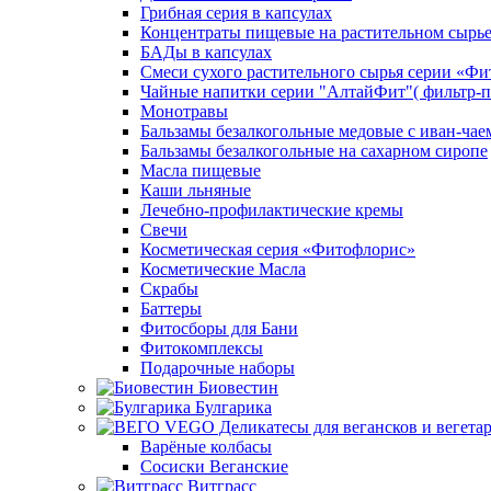
Грибная серия в капсулах
Концентраты пищевые на растительном сырь
БАДы в капсулах
Смеси сухого растительного сырья серии «Фи
Чайные напитки серии "АлтайФит"( фильтр-п
Монотравы
Бальзамы безалкогольные медовые с иван-чае
Бальзамы безалкогольные на сахарном сиропе
Масла пищевые
Каши льняные
Лечебно-профилактические кремы
Свечи
Косметическая серия «Фитофлорис»
Косметические Масла
Скрабы
Баттеры
Фитосборы для Бани
Фитокомплексы
Подарочные наборы
Биовестин
Булгарика
Варёные колбасы
Сосиски Веганские
Витграсс