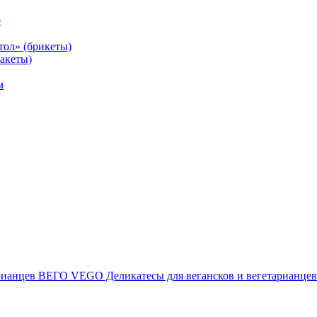
е
тол» (брикеты)
акеты)
м
ВЕГО VEGO Деликатесы для вегансков и вегетарианцев