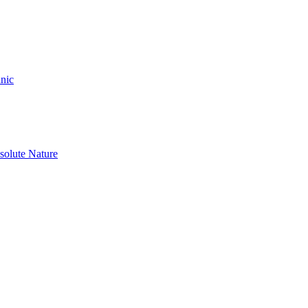
nic
olute Nature