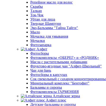
Репейное масло для волос
Скрабы
Талкан
Ток-Чок
Убтан для лица
Твердые Шампуни
Эко-Бальзамы "Тайна Тайги"
Мыло
Мочалка для умывания
Мочалки
Фитозапарка
Алфит
Фитосборы
Фитокомплексы «ОБЕРЕГ» и «РОДНИК»
Масла с растительными добавками
Фруктово-ягодные чаи "Алфит-Школьный"
Чаи для бань
Фитосборы в капсулах
Сок свекольный с сахаром концентрированн
Минеральный комплекс "Бентофит"
Бальзамы и сиропы
Фитокомплексы ГАРМОНИЯ
Алтайские зерна
Алфит плюс
Детские бальзамы и сиропы