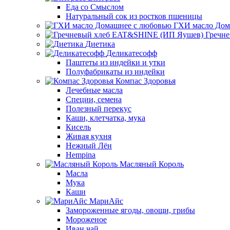
Еда со Смыслом
Натуральный сок из ростков пшеницы
ГХИ масло Дом
Гречн
Диетика
Деликатесофф
Паштеты из индейки и утки
Полуфабрикаты из индейки
Компас Здоровья
Лечебные масла
Специи, семена
Полезный перекус
Каши, клетчатка, мука
Кисель
Живая кухня
Нежный Лён
Hempina
Масляный Король
Масла
Мука
Каши
МариАйс
Замороженные ягоды, овощи, грибы
Мороженое
Иван чай