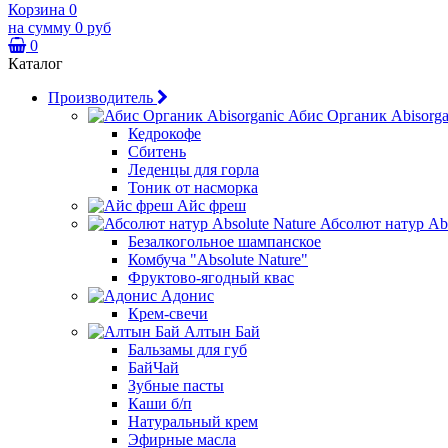
Корзина
0
на сумму
0 руб
0
Каталог
Производитель
Абис Органик Abisorga
Кедрокофе
Сбитень
Леденцы для горла
Тоник от насморка
Айс фреш
Абсолют натур Abs
Безалкогольное шампанское
Комбуча "Absolute Nature"
Фруктово-ягодный квас
Адонис
Крем-свечи
Алтын Бай
Бальзамы для губ
БайЧай
Зубные пасты
Каши б/п
Натуральный крем
Эфирные масла