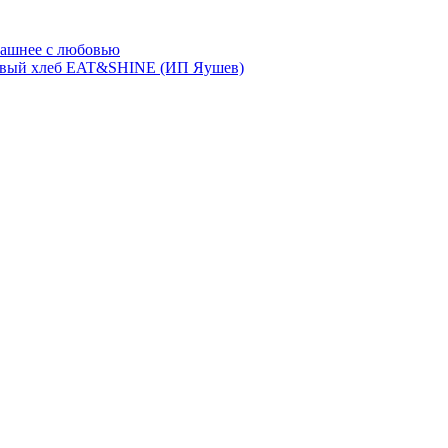
ашнее с любовью
евый хлеб EAT&SHINE (ИП Яушев)