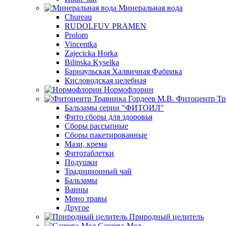
Минеральная вода
Chureau
RUDOLFUV PRAMEN
Prolom
Vincentka
Zajecicka Horka
Bilinska Kyselka
Барнаульская Халвичная Фабрика
Кисловодская целебная
Нормофлорин
Фитоцентр Тр
Бальзамы серии "ФИТОИЛ"
Фито сборы для здоровья
Сборы рассыпные
Сборы пакетированные
Мази, крема
Фитотаблетки
Подушки
Традиционный чай
Бальзамы
Ванны
Моно травы
Другое
Природный целитель
Сашера-Мед