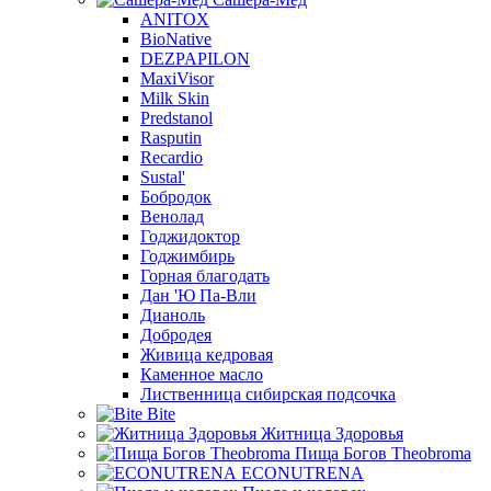
ANITOX
BioNative
DEZPAPILON
MaxiVisor
Milk Skin
Predstanol
Rasputin
Recardio
Sustal'
Бобродок
Венолад
Годжидоктор
Годжимбирь
Горная благодать
Дан 'Ю Па-Вли
Дианоль
Добродея
Живица кедровая
Каменное масло
Лиственница сибирская подсочка
Bite
Житница Здоровья
Пища Богов Theobroma
ECONUTRENA