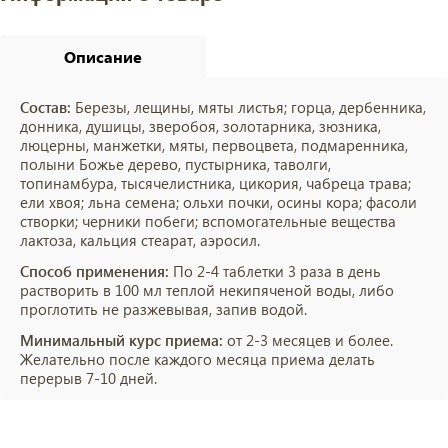
Описание
Состав:
Березы, лещины, мяты листья; горца, дербенника,
донника, душицы, зверобоя, золотарника, зюзника,
люцерны, манжетки, мяты, первоцвета, подмаренника,
полыни Божье дерево, пустырника, таволги,
топинамбура, тысячелистника, цикория, чабреца трава;
ели хвоя; льна семена; ольхи почки, осины кора; фасоли
створки; черники побеги; вспомогательные вещества
лактоза, кальция стеарат, аэросил.
Способ применения:
По 2-4 таблетки 3 раза в день
растворить в 100 мл теплой некипяченой воды, либо
проглотить не разжевывая, запив водой.
Минимальный курс приема:
от 2-3 месяцев и более.
Желательно после каждого месяца приема делать
перерыв 7-10 дней.