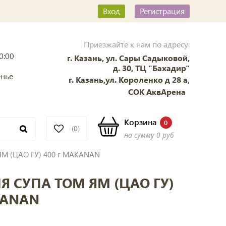
Вход
Регистрация
Приезжайте к нам по адресу:
0:00
г. Казань, ул. Сары Садыковой,
д. 30, ТЦ "Бахадир"
енье
г. Казань,ул. Короленко д 28 а,
СОК АквАрена
Корзина
0
(0)
на сумму
0 руб
ЯМ (ЦАО ГУ) 400 г MAKANAN
Я СУПА ТОМ ЯМ (ЦАО ГУ)
KANAN