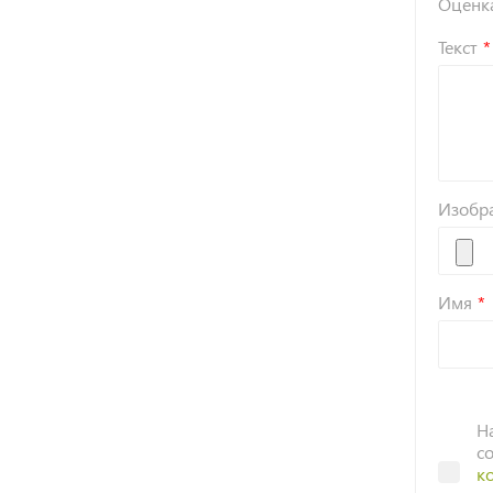
Оценк
Текст
Изобр
Имя
Н
с
к