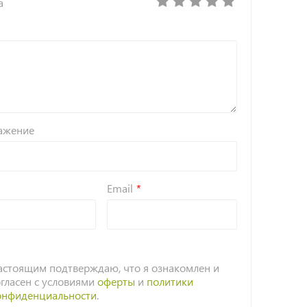
а
ажение
Email
астоящим подтверждаю, что я ознакомлен и
огласен с условиями
оферты
и
политики
онфиденциальности
.