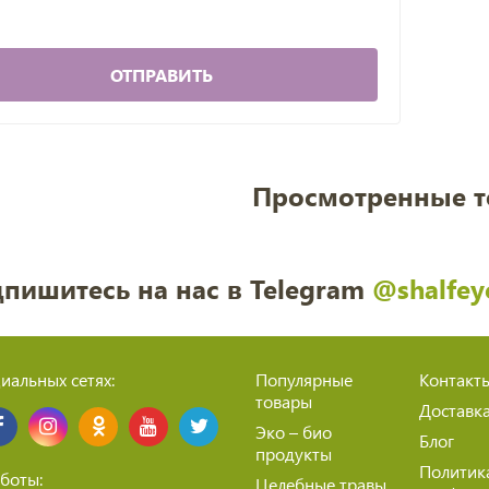
ОТПРАВИТЬ
Просмотренные 
пишитесь на нас в Telegram
@shalfey
иальных сетях:
Популярные
Контакт
товары
Доставк
Эко – био
Блог
продукты
Политик
боты:
Целебные травы