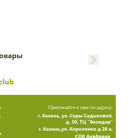
товары
club
ы
Приезжайте к нам по адресу:
г. Казань, ул. Сары Садыковой,
а
д. 30, ТЦ "Бахадир"
г. Казань,ул. Короленко д 28 а,
а
СОК АквАрена