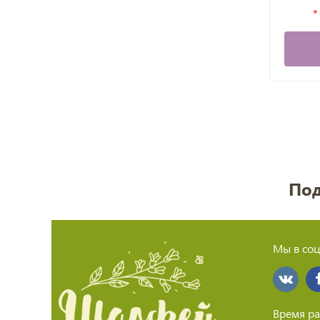
Под
Мы в соц
Время ра