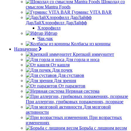
Шоколад со
смыслом Mantra Foods
Гурмикс VITA BAR
ДарЛайХлорофилл ДарЛайфф
Хлорофилл
Ифтар
Чак-чак
Колбасы из конины
Назначение
Крепкий иммунитет
Для горла и носа
От кашля
Для почек
Для суставов
Для зрения
От паразитов
Нервная система
При аллергии, грибковых поражениях, псориазе
Для мозговой
активности
При возрастных
изменениях
Борьба с лишним весом