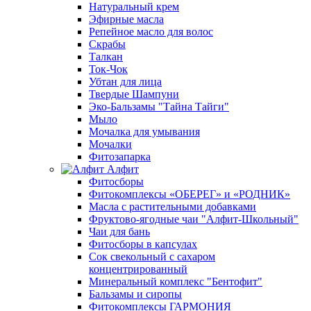
Натуральный крем
Эфирные масла
Репейное масло для волос
Скрабы
Талкан
Ток-Чок
Убтан для лица
Твердые Шампуни
Эко-Бальзамы "Тайна Тайги"
Мыло
Мочалка для умывания
Мочалки
Фитозапарка
Алфит
Фитосборы
Фитокомплексы «ОБЕРЕГ» и «РОДНИК»
Масла с растительными добавками
Фруктово-ягодные чаи "Алфит-Школьный"
Чаи для бань
Фитосборы в капсулах
Сок свекольный с сахаром
концентрированный
Минеральный комплекс "Бентофит"
Бальзамы и сиропы
Фитокомплексы ГАРМОНИЯ