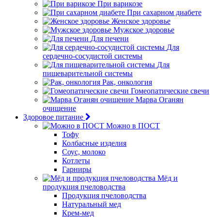
При варикозе
При сахарном диабете
Женское здоровье
Мужское здоровье
Для печени
Для
сердечно-сосудистой системы
Для
пищеварительной системы
Рак, онкология
Гомеопатические свечи
Марва Оганян
очищение
Здоровое питание
Можно в ПОСТ
Тофу
Колбасные изделия
Соус, молоко
Котлеты
Гарниры
Мёд и
продукция пчеловодства
Продукция пчеловодства
Натуральный мед
Крем-мед