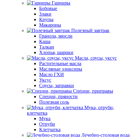
Гарниры
Бобовые
Злаки
Крупы
Макароны
Полезный завтрак
Гранола, мюсли
Каша
Талкан
Хлопья, шарики
Масла, соусы, уксус
Растительные масла
Масляные эликсиры
Масло ГХИ
Уксус
Соусы, заправки
Специи, приправы
Специи, пряности
Полезная соль
Мука, отруби,
клетчатка
Мука
Отруби
Клетчатка
Лечебно-столовая вода