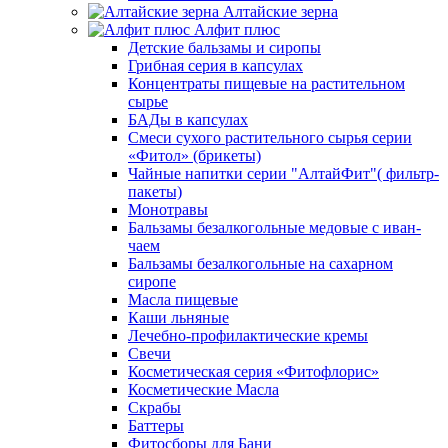
Алтайские зерна
Алфит плюс
Детские бальзамы и сиропы
Грибная серия в капсулах
Концентраты пищевые на растительном
сырье
БАДы в капсулах
Смеси сухого растительного сырья серии
«Фитол» (брикеты)
Чайные напитки серии "АлтайФит"( фильтр-
пакеты)
Монотравы
Бальзамы безалкогольные медовые с иван-
чаем
Бальзамы безалкогольные на сахарном
сиропе
Масла пищевые
Каши льняные
Лечебно-профилактические кремы
Свечи
Косметическая серия «Фитофлорис»
Косметические Масла
Скрабы
Баттеры
Фитосборы для Бани