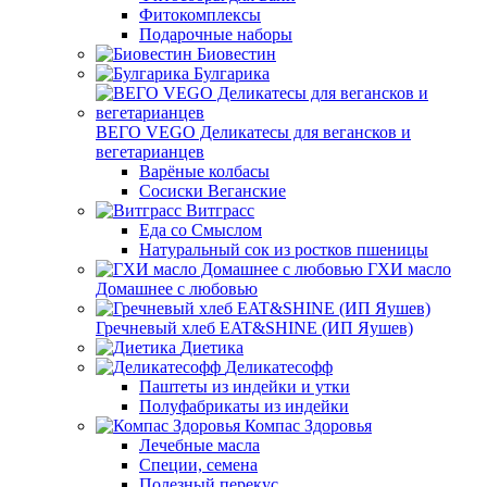
Фитокомплексы
Подарочные наборы
Биовестин
Булгарика
ВЕГО VEGO Деликатесы для вегансков и
вегетарианцев
Варёные колбасы
Сосиски Веганские
Витграсс
Еда со Смыслом
Натуральный сок из ростков пшеницы
ГХИ масло
Домашнее с любовью
Гречневый хлеб EAT&SHINE (ИП Яушев)
Диетика
Деликатесофф
Паштеты из индейки и утки
Полуфабрикаты из индейки
Компас Здоровья
Лечебные масла
Специи, семена
Полезный перекус