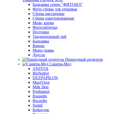
Бальзамы серии "ФИТОИЛ"
Фито сборы для здоровья
Сборы рассыпные
Сборы пакетированные
Мази, крема
Фитотаблетки
Подушки
Традиционный чай
Бальзамы
Ванны
Моно травы
Другое
Природный целитель
Сашера-Мед
ANITOX
BioNative
DEZPAPILON
MaxiVisor
Milk Skin
Predstanol
Rasputin
Recardio
Sustal'
Бобродок