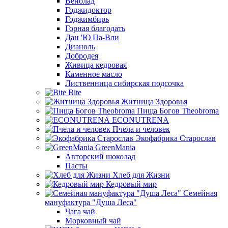
Венолад
Годжидоктор
Годжимбирь
Горная благодать
Дан 'Ю Па-Вли
Дианоль
Добродея
Живица кедровая
Каменное масло
Лиственница сибирская подсочка
Bite
Житница Здоровья
Пища Богов Theobroma
ECONUTRENA
Пчела и человек
Экофабрика Старослав
GreenMania
Авторский шоколад
Пасты
Хлеб для Жизни
Кедровый мир
Семейная
мануфактура "Душа Леса"
Чага чай
Морковный чай