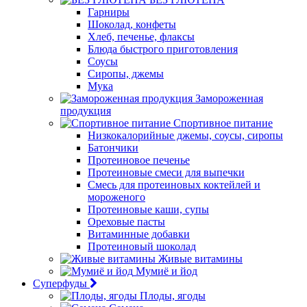
Гарниры
Шоколад, конфеты
Хлеб, печенье, флаксы
Блюда быстрого приготовления
Соусы
Сиропы, джемы
Мука
Замороженная
продукция
Спортивное питание
Низкокалорийные джемы, соусы, сиропы
Батончики
Протеиновое печенье
Протеиновые смеси для выпечки
Смесь для протеиновых коктейлей и
мороженого
Протеиновые каши, супы
Ореховые пасты
Витаминные добавки
Протеиновый шоколад
Живые витамины
Мумиё и йод
Суперфуды
Плоды, ягоды