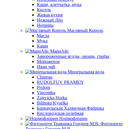
Каши, клетчатка, мука
Кисель
Живая кухня
Нежный Лён
Hempina
Масляный Король
Масла
Мука
Каши
МариАйс
Замороженные ягоды, овощи, грибы
Мороженое
Иван чай
Минеральная вода
Chureau
RUDOLFUV PRAMEN
Prolom
Vincentka
Zajecicka Horka
Bilinska Kyselka
Барнаульская Халвичная Фабрика
Кисловодская целебная
Нормофлорин
Фитоцентр
Травника Гордеев М.В.