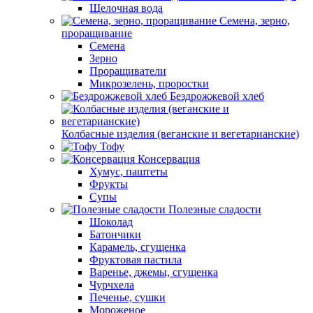
Щелочная вода
Семена, зерно,
проращивание
Семена
Зерно
Проращиватели
Микрозелень, проростки
Бездрожжевой хлеб
Колбасные изделия (веганские и вегетарианские)
Тофу
Консервация
Хумус, паштеты
Фрукты
Супы
Полезные сладости
Шоколад
Батончики
Карамель, сгущенка
Фруктовая пастила
Варенье, джемы, сгущенка
Чурчхела
Печенье, сушки
Мороженое