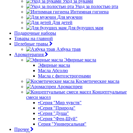
Уход за руками
Уход за полостью рта
Интимная гигиена
Для мужчин
Для детей
Для будущих мам
Подарочные наборы
Товары на главной
Целебные травы
Азбука трав
Ароматерапия
Эфирные масла
Эфирные масла
Масла Абсолю
Масла с фитоэстрогенами
Косметические масла
Аромаспреи
Концептуальные
смеси масел
•Серия "Мир чувств"
•Серия "Природа"
•Серия "Душа"
•Серия "Фен-Шуй"
Серия "Универсальная"
Прочее