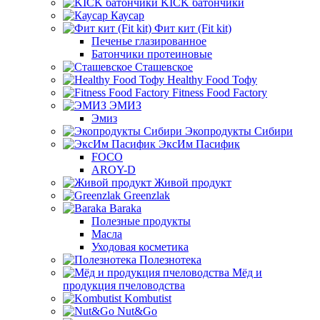
KICK батончики
Каусар
Фит кит (Fit kit)
Печенье глазированное
Батончики протеиновые
Сташевское
Healthy Food Тофу
Fitness Food Factory
ЭМИЗ
Эмиз
Экопродукты Сибири
ЭксИм Пасифик
FOCO
AROY-D
Живой продукт
Greenzlak
Baraka
Полезные продукты
Масла
Уходовая косметика
Полезнотека
Мёд и
продукция пчеловодства
Kombutist
Nut&Go