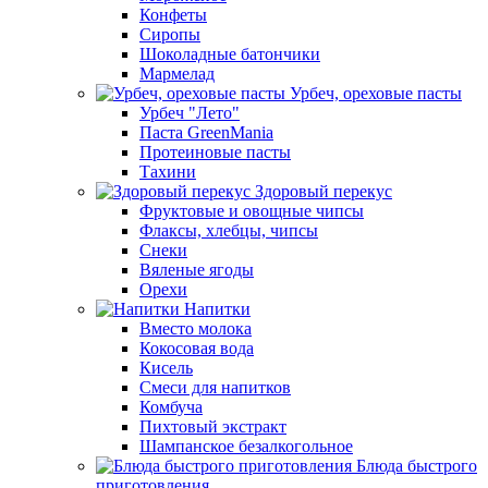
Конфеты
Сиропы
Шоколадные батончики
Мармелад
Урбеч, ореховые пасты
Урбеч "Лето"
Паста GreenMania
Протеиновые пасты
Тахини
Здоровый перекус
Фруктовые и овощные чипсы
Флаксы, хлебцы, чипсы
Снеки
Вяленые ягоды
Орехи
Напитки
Вместо молока
Кокосовая вода
Кисель
Смеси для напитков
Комбуча
Пихтовый экстракт
Шампанское безалкогольное
Блюда быстрого
приготовления