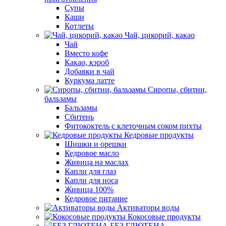
Супы
Каши
Котлеты
Чай, цикорий, какао
Чай
Вместо кофе
Какао, кэроб
Добавки в чай
Куркума латте
Сиропы, сбитни,
бальзамы
Бальзамы
Сбитень
Фитококтель с клеточным соком пихты
Кедровые продукты
Шишки и орешки
Кедровое масло
Живица на маслах
Капли для глаз
Капли для носа
Живица 100%
Кедровое питание
Активаторы воды
Кокосовые продукты
БЕЗ ГЛЮТЕНА