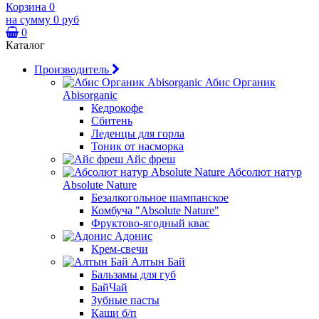
Корзина
0
на сумму
0 руб
0
Каталог
Производитель
Абис Органик
Abisorganic
Кедрокофе
Сбитень
Леденцы для горла
Тоник от насморка
Айс фреш
Абсолют натур
Absolute Nature
Безалкогольное шампанское
Комбуча "Absolute Nature"
Фруктово-ягодный квас
Адонис
Крем-свечи
Алтын Бай
Бальзамы для губ
БайЧай
Зубные пасты
Каши б/п