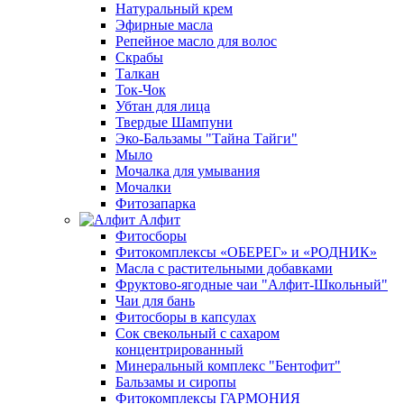
Натуральный крем
Эфирные масла
Репейное масло для волос
Скрабы
Талкан
Ток-Чок
Убтан для лица
Твердые Шампуни
Эко-Бальзамы "Тайна Тайги"
Мыло
Мочалка для умывания
Мочалки
Фитозапарка
Алфит
Фитосборы
Фитокомплексы «ОБЕРЕГ» и «РОДНИК»
Масла с растительными добавками
Фруктово-ягодные чаи "Алфит-Школьный"
Чаи для бань
Фитосборы в капсулах
Сок свекольный с сахаром
концентрированный
Минеральный комплекс "Бентофит"
Бальзамы и сиропы
Фитокомплексы ГАРМОНИЯ