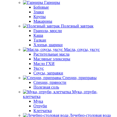
Гарниры
Бобовые
Злаки
Крупы
Макароны
Полезный завтрак
Гранола, мюсли
Каша
Талкан
Хлопья, шарики
Масла, соусы, уксус
Растительные масла
Масляные эликсиры
Масло ГХИ
Уксус
Соусы, заправки
Специи, приправы
Специи, пряности
Полезная соль
Мука, отруби,
клетчатка
Мука
Отруби
Клетчатка
Лечебно-столовая вода