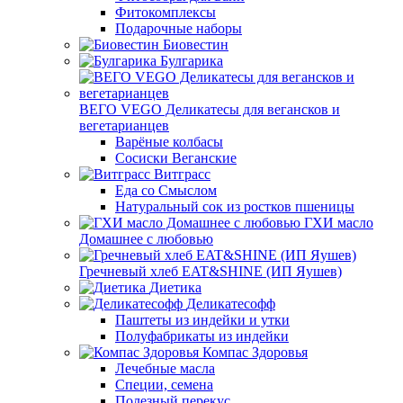
Фитокомплексы
Подарочные наборы
Биовестин
Булгарика
ВЕГО VEGO Деликатесы для вегансков и
вегетарианцев
Варёные колбасы
Сосиски Веганские
Витграсс
Еда со Смыслом
Натуральный сок из ростков пшеницы
ГХИ масло
Домашнее с любовью
Гречневый хлеб EAT&SHINE (ИП Яушев)
Диетика
Деликатесофф
Паштеты из индейки и утки
Полуфабрикаты из индейки
Компас Здоровья
Лечебные масла
Специи, семена
Полезный перекус