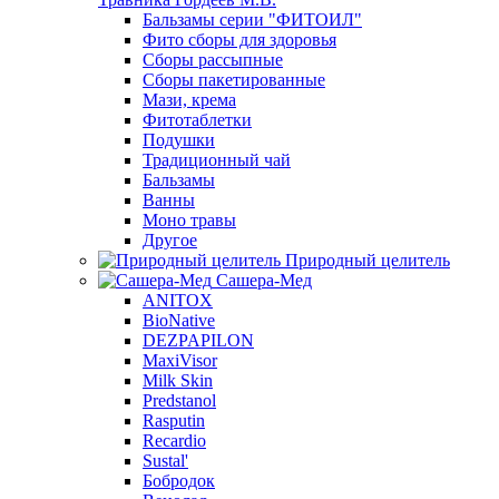
Бальзамы серии "ФИТОИЛ"
Фито сборы для здоровья
Сборы рассыпные
Сборы пакетированные
Мази, крема
Фитотаблетки
Подушки
Традиционный чай
Бальзамы
Ванны
Моно травы
Другое
Природный целитель
Сашера-Мед
ANITOX
BioNative
DEZPAPILON
MaxiVisor
Milk Skin
Predstanol
Rasputin
Recardio
Sustal'
Бобродок