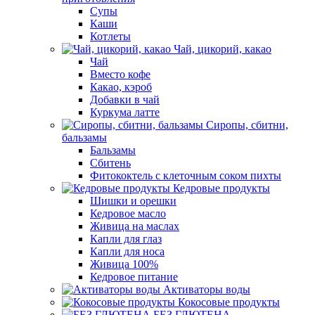
Супы
Каши
Котлеты
Чай, цикорий, какао
Чай
Вместо кофе
Какао, кэроб
Добавки в чай
Куркума латте
Сиропы, сбитни,
бальзамы
Бальзамы
Сбитень
Фитококтель с клеточным соком пихты
Кедровые продукты
Шишки и орешки
Кедровое масло
Живица на маслах
Капли для глаз
Капли для носа
Живица 100%
Кедровое питание
Активаторы воды
Кокосовые продукты
БЕЗ ГЛЮТЕНА