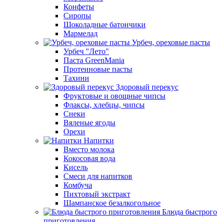
Конфеты
Сиропы
Шоколадные батончики
Мармелад
Урбеч, ореховые пасты
Урбеч "Лето"
Паста GreenMania
Протеиновые пасты
Тахини
Здоровый перекус
Фруктовые и овощные чипсы
Флаксы, хлебцы, чипсы
Снеки
Вяленые ягоды
Орехи
Напитки
Вместо молока
Кокосовая вода
Кисель
Смеси для напитков
Комбуча
Пихтовый экстракт
Шампанское безалкогольное
Блюда быстрого
приготовления