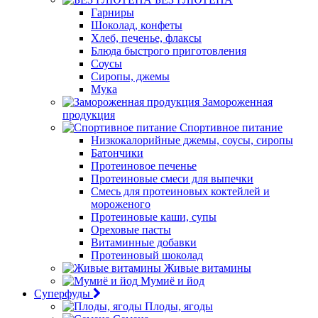
Гарниры
Шоколад, конфеты
Хлеб, печенье, флаксы
Блюда быстрого приготовления
Соусы
Сиропы, джемы
Мука
Замороженная
продукция
Спортивное питание
Низкокалорийные джемы, соусы, сиропы
Батончики
Протеиновое печенье
Протеиновые смеси для выпечки
Смесь для протеиновых коктейлей и
мороженого
Протеиновые каши, супы
Ореховые пасты
Витаминные добавки
Протеиновый шоколад
Живые витамины
Мумиё и йод
Суперфуды
Плоды, ягоды