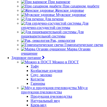
При варикозе
При сахарном диабете
Женское здоровье
Мужское здоровье
Для печени
Для
сердечно-сосудистой системы
Для
пищеварительной системы
Рак, онкология
Гомеопатические свечи
Марва Оганян
очищение
Здоровое питание
Можно в ПОСТ
Тофу
Колбасные изделия
Соус, молоко
Котлеты
Гарниры
Мёд и
продукция пчеловодства
Продукция пчеловодства
Натуральный мед
Крем-мед