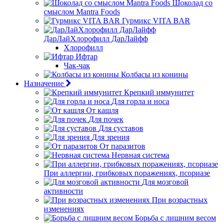
Шоколад со
смыслом Mantra Foods
Гурмикс VITA BAR
ДарЛайХлорофилл ДарЛайфф
Хлорофилл
Ифтар
Чак-чак
Колбасы из конины
Назначение
Крепкий иммунитет
Для горла и носа
От кашля
Для почек
Для суставов
Для зрения
От паразитов
Нервная система
При аллергии, грибковых поражениях, псориазе
Для мозговой
активности
При возрастных
изменениях
Борьба с лишним весом