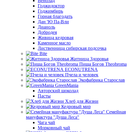
Венолад
Годжидоктор
Годжимбирь
Горная благодать
Дан 'Ю Па-Вли
Дианоль
Добродея
Живица кедровая
Каменное масло
Лиственница сибирская подсочка
Bite
Житница Здоровья
Пища Богов Theobroma
ECONUTRENA
Пчела и человек
Экофабрика Старослав
GreenMania
Авторский шоколад
Пасты
Хлеб для Жизни
Кедровый мир
Семейная
мануфактура "Душа Леса"
Чага чай
Морковный чай