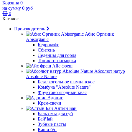
Корзина
0
на сумму
0 руб
0
Каталог
Производитель
Абис Органик
Abisorganic
Кедрокофе
Сбитень
Леденцы для горла
Тоник от насморка
Айс фреш
Абсолют натур
Absolute Nature
Безалкогольное шампанское
Комбуча "Absolute Nature"
Фруктово-ягодный квас
Адонис
Крем-свечи
Алтын Бай
Бальзамы для губ
БайЧай
Зубные пасты
Каши б/п