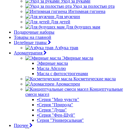
Уход за руками
Уход за полостью рта
Интимная гигиена
Для мужчин
Для детей
Для будущих мам
Подарочные наборы
Товары на главной
Целебные травы
Азбука трав
Ароматерапия
Эфирные масла
Эфирные масла
Масла Абсолю
Масла с фитоэстрогенами
Косметические масла
Аромаспреи
Концептуальные
смеси масел
•Серия "Мир чувств"
•Серия "Природа"
•Серия "Душа"
•Серия "Фен-Шуй"
Серия "Универсальная"
Прочее