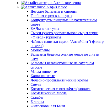
Алтайские зерна
Алфит плюс
Детские бальзамы и сиропы
Грибная серия в капсулах
Концентраты пищевые на растительном
сырье
БАДы в капсулах
Смеси сухого растительного сырья серии
«Фитол» (брикеты)
Чайные напитки серии "АлтайФит"( фильтр-
пакеты)
Монотравы
Бальзамы безалкогольные медовые с иван-
чаем
Бальзамы безалкогольные на сахарном
сиропе
Масла пищевые
Каши льняные
Лечебно-профилактические кремы
Свечи
Косметическая серия «Фитофлорис»
Косметические Масла
Скрабы
Баттеры
Фитосборы для Бани