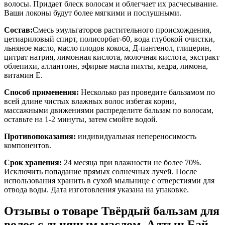
волосы. Придает блеск волосам и облегчает их расчесывание.
Ваши локоны будут более мягкими и послушными.
Состав:
Смесь эмульгаторов растительного происхождения,
цетиариловый спирт, полисорбат-60, вода глубокой очистки,
льняное масло, масло плодов кокоса, Д-пантенол, глицерин,
цитрат натрия, лимонная кислота, молочная кислота, экстракт
облепихи, аллантоин, эфирые масла пихты, кедра, лимона,
витамин Е.
Способ применения:
Несколько раз проведите бальзамом по
всей длине чистых влажных волос избегая корни,
массажными движениями распределите бальзам по волосам,
оставьте на 1-2 минуты, затем смойте водой.
Противопоказания:
индивидуальная непереносимость
компонентов.
Срок хранения:
24 месяца при влажности не более 70%.
Исключить попадание прямых солнечных лучей. После
использования хранить в сухой мыльнице с отверстиями для
отвода воды. Дата изготовления указана на упаковке.
Отзывы о товаре
Твёрдый бальзам для
волос с льняным маслом, Алтын Бай