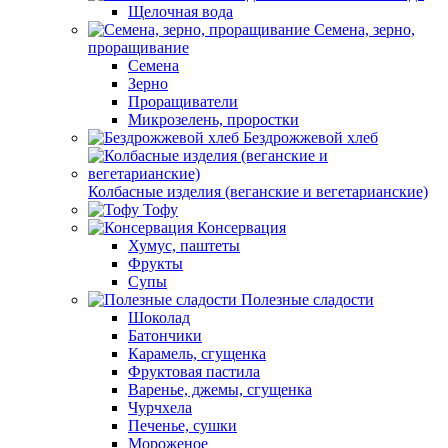
Щелочная вода
Семена, зерно,
проращивание
Семена
Зерно
Проращиватели
Микрозелень, проростки
Бездрожжевой хлеб
Колбасные изделия (веганские и вегетарианские)
Тофу
Консервация
Хумус, паштеты
Фрукты
Супы
Полезные сладости
Шоколад
Батончики
Карамель, сгущенка
Фруктовая пастила
Варенье, джемы, сгущенка
Чурчхела
Печенье, сушки
Мороженое