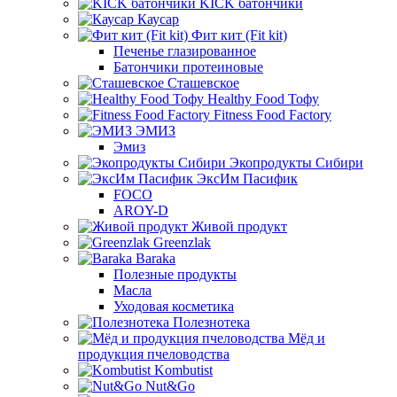
KICK батончики
Каусар
Фит кит (Fit kit)
Печенье глазированное
Батончики протеиновые
Сташевское
Healthy Food Тофу
Fitness Food Factory
ЭМИЗ
Эмиз
Экопродукты Сибири
ЭксИм Пасифик
FOCO
AROY-D
Живой продукт
Greenzlak
Baraka
Полезные продукты
Масла
Уходовая косметика
Полезнотека
Мёд и
продукция пчеловодства
Kombutist
Nut&Go