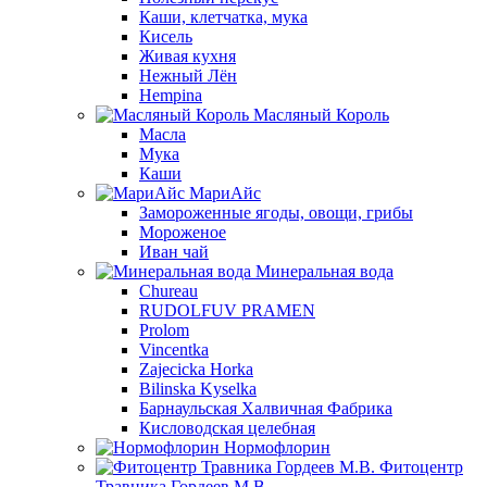
Каши, клетчатка, мука
Кисель
Живая кухня
Нежный Лён
Hempina
Масляный Король
Масла
Мука
Каши
МариАйс
Замороженные ягоды, овощи, грибы
Мороженое
Иван чай
Минеральная вода
Chureau
RUDOLFUV PRAMEN
Prolom
Vincentka
Zajecicka Horka
Bilinska Kyselka
Барнаульская Халвичная Фабрика
Кисловодская целебная
Нормофлорин
Фитоцентр
Травника Гордеев М.В.