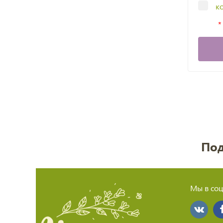
к
Под
Мы в соц