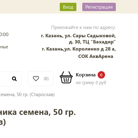
Вход
Регистрация
Приезжайте к нам по адресу:
0:00
г. Казань, ул. Сары Садыковой,
д. 30, ТЦ "Бахадир"
енье
г. Казань,ул. Короленко д 28 а,
СОК АквАрена
Корзина
0
(0)
на сумму
0 руб
емена, 50 гр. (Старослав)
ка семена, 50 гр.
в)