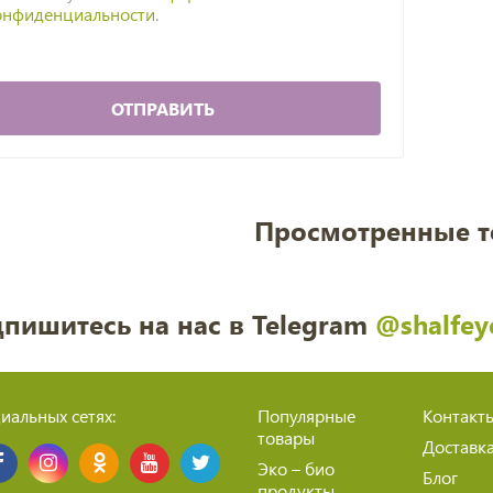
онфиденциальности
.
ОТПРАВИТЬ
Просмотренные 
пишитесь на нас в Telegram
@shalfey
иальных сетях:
Популярные
Контакт
товары
Доставк
Эко – био
Блог
продукты