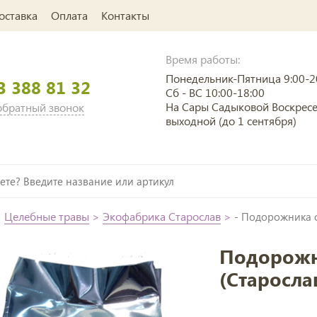
оставка
Оплата
Контакты
Время работы:
Понедельник-Пятница 9:00-2
3 388 81 32
Сб - ВС 10:00-18:00
На Сары Садыковой Воскрес
 обратный звонок
выходной (до 1 сентября)
>
Целебные травы
>
Экофабрика Старослав
>
- Подорожника с
Подорожни
(Старосла