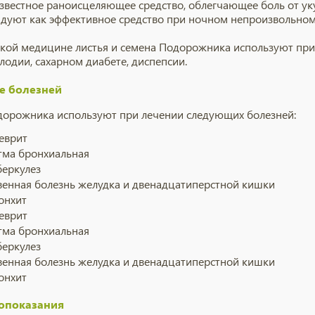
известное раноисцеляющее средство, облегчающее боль от уку
дуют как эффективное средство при ночном непроизвольном
ской медицине листья и семена
Подорожника
используют при 
плодии
,
сахарном диабете
, диспепсии.
е болезней
дорожника
используют при лечении следующих болезней:
еврит
тма бронхиальная
беркулез
венная болезнь желудка и двенадцатиперстной кишки
онхит
еврит
тма бронхиальная
беркулез
венная болезнь желудка и двенадцатиперстной кишки
онхит
опоказания