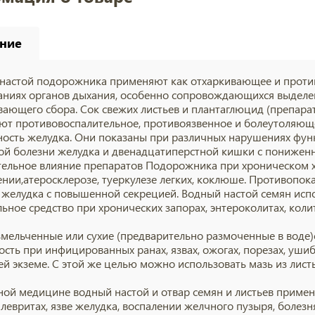
ние
настой подорожника применяют как отхаркивающее и против
аниях органов дыхания, особенно сопровождающихся выделен
вающего сбора. Сок свежих листьев и плантаглюцид (препарат
ют противовоспалительное, противоязвенное и болеутоляюще
ность желудка. Они показаны при различных нарушениях фу
ой болезни желудка и двенадцатиперстной кишки
с пониженн
ельное влияние препаратов
Подорожника
при хроническом
ении
,
атеросклерозе
, туеркулезе легких,
коклюше
. Противопок
 желудка с повышенной секрецией. Водный настой семян исп
льное средство при хронических
запорах
,
энтероколитах
,
коли
мельченные или сухие (предварительно размоченные в воде
ость при инфицированных ранах,
язвах
,
ожогах
, порезах, ушиб
ей
экземе
. С этой же целью можно использовать мазь из лист
ной медицине водный настой и отвар семян и листьев приме
плевритах,
язве желудка
, воспалении желчного пузыря, болез