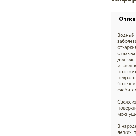
Описа
Водный 
заболев
отхарки
оказыва
деятель
и
язвенн
положит
невраст
болезни
слабите
Свежеиз
поверхн
мокнущ
В народ
легких, 