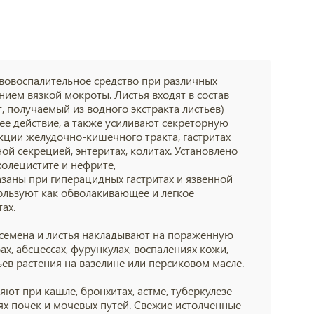
овоспалительное средство при различных
ием вязкой мокроты. Листья входят в состав
, получаемый из водного экстракта листьев)
е действие, а также усиливают секреторную
нкции желудочно-кишечного тракта,
гастритах
ой секрецией, энтеритах,
колитах
. Установлено
холецистите
и
нефрите
,
азаны при гиперацидных
гастритах
и язвенной
ользуют как обволакивающее и легкое
тах
.
)семена и листья накладывают на пораженную
ах, абсцессах,
фурункулах
, воспалениях кожи,
ьев растения на вазелине или персиковом масле.
няют при
кашле
,
бронхитах
,
астме
,
туберкулезе
нях почек и мочевых путей. Свежие истолченные