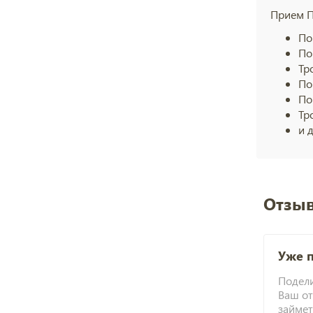
Прием П
По
По
Тр
По
По
Тр
и 
Отзыв
Уже 
Подели
Ваш от
займет