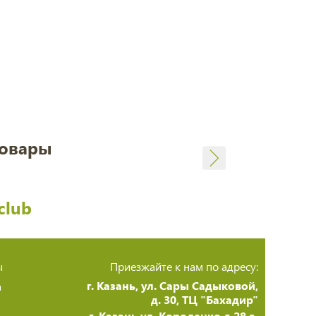
товары
club
ы
Приезжайте к нам по адресу:
г. Казань, ул. Сары Садыковой,
а
д. 30, ТЦ "Бахадир"
г. Казань,ул. Короленко д 28 а,