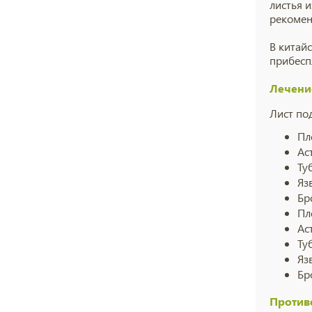
листья 
рекомен
В китай
при
бес
Лечени
Лист по
Пл
Ас
Ту
Яз
Бр
Пл
Ас
Ту
Яз
Бр
Против