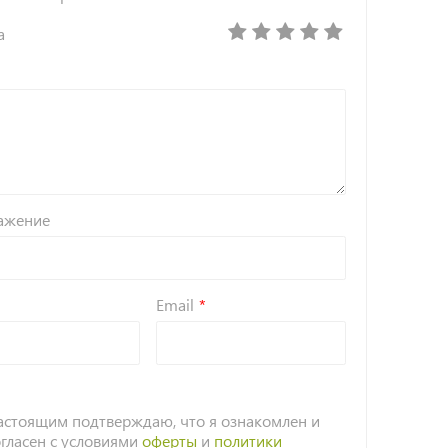
а
ажение
Email
астоящим подтверждаю, что я ознакомлен и
огласен с условиями
оферты
и
политики