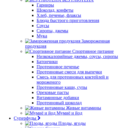
Гарниры
Шоколад, конфеты
Хлеб, печенье, флаксы
Блюда быстрого приготовления
Соусы
Сиропы, джемы
Мука
Замороженная
продукция
Спортивное питание
Низкокалорийные джемы, соусы, сиропы
Батончики
Протеиновое печенье
Протеиновые смеси для выпечки
Смесь для протеиновых коктейлей и
мороженого
Протеиновые каши, супы
Ореховые пасты
Витаминные добавки
Протеиновый шоколад
Живые витамины
Мумиё и йод
Суперфуды
Плоды, ягоды