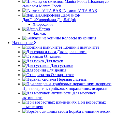
Шоколад со
смыслом Mantra Foods
Гурмикс VITA BAR
ДарЛайХлорофилл ДарЛайфф
Хлорофилл
Ифтар
Чак-чак
Колбасы из конины
Назначение
Крепкий иммунитет
Для горла и носа
От кашля
Для почек
Для суставов
Для зрения
От паразитов
Нервная система
При аллергии, грибковых поражениях, псориазе
Для мозговой
активности
При возрастных
изменениях
Борьба с лишним весом