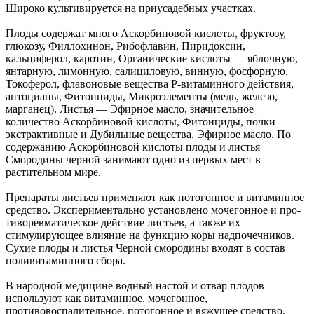
Широко культивируется на приусадебных участках.
Плоды содержат много Аскорбиновой кислоты, фруктозу,
глюкозу, Филлохинон, Рибофлавин, Пиридоксин,
кальциферол, каротин, Органические кислоты — яблочную,
янтарную, лимонную, салициловую, винную, фосфорную,
Токоферол, флавоновые вещества Р-витаминного действия,
антоцианы, Фитонциды, Микроэлементы (медь, железо,
марганец). Листья — Эфирное масло, значительное
количество Аскорбиновой кислоты, Фитонциды, почки —
экстрактивные и Дубильные вещества, Эфирное масло. По
содержанию Аскорбиновой кислоты плоды и листья
Смородины черной занимают одно из первых мест в
растительном мире.
Препараты листьев применяют как потогонное и витаминное
средство. Экспериментально установлено мочегонное и про-
тиворевматическое действие листьев, а также их
стимулирующее влияние на функцию коры надпочечников.
Сухие плоды и листья Черной смородины входят в состав
поливитаминного сбора.
В народной медицине водный настой и отвар плодов
используют как витаминное, мочегонное,
противовоспалительное, потогонное и вяжущее средство.