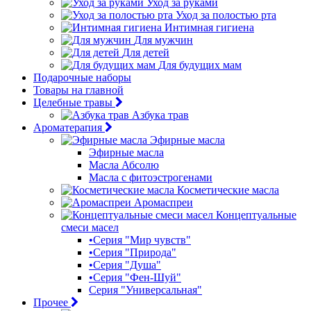
Уход за руками
Уход за полостью рта
Интимная гигиена
Для мужчин
Для детей
Для будущих мам
Подарочные наборы
Товары на главной
Целебные травы
Азбука трав
Ароматерапия
Эфирные масла
Эфирные масла
Масла Абсолю
Масла с фитоэстрогенами
Косметические масла
Аромаспреи
Концептуальные
смеси масел
•Серия "Мир чувств"
•Серия "Природа"
•Серия "Душа"
•Серия "Фен-Шуй"
Серия "Универсальная"
Прочее