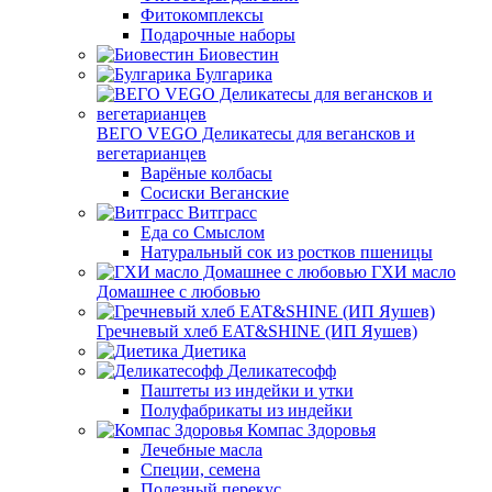
Фитокомплексы
Подарочные наборы
Биовестин
Булгарика
ВЕГО VEGO Деликатесы для вегансков и
вегетарианцев
Варёные колбасы
Сосиски Веганские
Витграсс
Еда со Смыслом
Натуральный сок из ростков пшеницы
ГХИ масло
Домашнее с любовью
Гречневый хлеб EAT&SHINE (ИП Яушев)
Диетика
Деликатесофф
Паштеты из индейки и утки
Полуфабрикаты из индейки
Компас Здоровья
Лечебные масла
Специи, семена
Полезный перекус