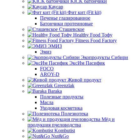
KICK батончики
Каусар
Фит кит (Fit kit)
Печенье глазированное
Батончики протеиновые
Сташевское
Healthy Food Тофу
Fitness Food Factory
ЭМИЗ
Эмиз
Экопродукты Сибири
ЭксИм Пасифик
FOCO
AROY-D
Живой продукт
Greenzlak
Baraka
Полезные продукты
Масла
Уходовая косметика
Полезнотека
Мёд и
продукция пчеловодства
Kombutist
Nut&Go