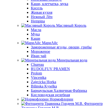
Каши, клетчатка, мука
Кисель
Живая кухня
Нежный Лён
Hempina
Масляный Король
Масла
Мука
Каши
МариАйс
Замороженные ягоды, овощи, грибы
Мороженое
Иван чай
Минеральная вода
Chureau
RUDOLFUV PRAMEN
Prolom
Vincentka
Zajecicka Horka
Bilinska Kyselka
Барнаульская Халвичная Фабрика
Кисловодская целебная
Нормофлорин
Фитоцентр
Травника Гордеев М.В.