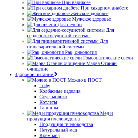
При варикозе
При сахарном диабете
Женское здоровье
Мужское здоровье
Для печени
Для
сердечно-сосудистой системы
Для
пищеварительной системы
Рак, онкология
Гомеопатические свечи
Марва Оганян
очищение
Здоровое питание
Можно в ПОСТ
Тофу
Колбасные изделия
Соус, молоко
Котлеты
Гарниры
Мёд и
продукция пчеловодства
Продукция пчеловодства
Натуральный мед
Крем-мед