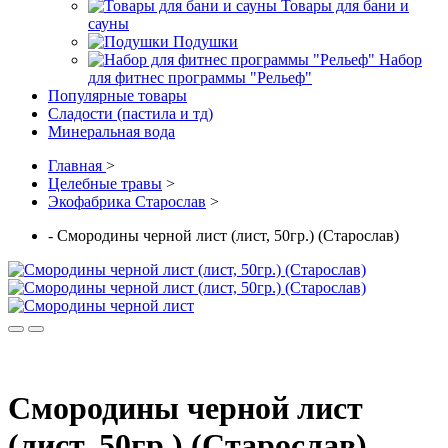
Товары для бани и
сауны
Подушки
Набор
для фитнес программы "Рельеф"
Популярные товары
Сладости (пастила и тд)
Минеральная вода
Главная
>
Целебные травы
>
Экофабрика Старослав
>
- Смородины черной лист (лист, 50гр.) (Старослав)
Смородины черной лист
(лист, 50гр.) (Старослав)