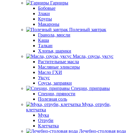
Гарниры
Бобовые
Злаки
Крупы
Макароны
Полезный завтрак
Гранола, мюсли
Каша
Талкан
Хлопья, шарики
Масла, соусы, уксус
Растительные масла
Масляные эликсиры
Масло ГХИ
Уксус
Соусы, заправки
Специи, приправы
Специи, пряности
Полезная соль
Мука, отруби,
клетчатка
Мука
Отруби
Клетчатка
Лечебно-столовая вода