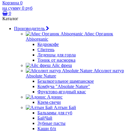
Корзина
0
на сумму
0 руб
0
Каталог
Производитель
Абис Органик
Abisorganic
Кедрокофе
Сбитень
Леденцы для горла
Тоник от насморка
Айс фреш
Абсолют натур
Absolute Nature
Безалкогольное шампанское
Комбуча "Absolute Nature"
Фруктово-ягодный квас
Адонис
Крем-свечи
Алтын Бай
Бальзамы для губ
БайЧай
Зубные пасты
Каши б/п