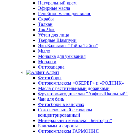
Натуральный крем
Эфирные масла
Репейное масло для волос
Скрабы
Талкан
Ток-Чок
Убтан для лица
Твердые Шампуни
Эко-Бальзамы "Тайна Тайги"
Мыло
Мочалка для умывания
Мочалки
Фитозапарка
Алфит
Фитосборы
Фитокомплексы «ОБЕРЕГ» и «РОДНИК»
Масла с растительными добавками
Фруктово-ягодные чаи "Алфит-Школьный"
Чаи для бань
Фитосборы в капсулах
Сок свекольный с сахаром
концентрированный
Минеральный комплекс "Бентофит"
Бальзамы и сиропы
Фитокомплексы ГАРМОНИЯ