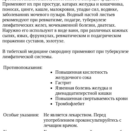
Применяют их при простуде, катарах желудка и кишечника,
поносах, цинге, кашле, малокровии, упадке сил, водянке,
заболеваниях мочевого пузыря. Водный настой листьев
рекомендуют при ревматизме, подагре, туберкулезе
лимфатических желез, мочекаменной болезни, диатезах.
Наружно его используют в виде ванн, при различных кожных
сыпях, язвах, фурункулах, ревматическом и подагрическом
поражении суставов, золотухе.
В тибетской медицине смородину применяют при туберкулезе
лимфатической системы.
Противопоказания:
Повышенная кислотность
желудочного сока
Гастрит
Язвенная болезнь желудка и
двенадцатиперстной кишки
Повышенная свертываемость крови
Тромбофлебит
Особые указания:
Не является лекарством. Перед
употреблением проконсультируйтесь с
лечащим врачом.