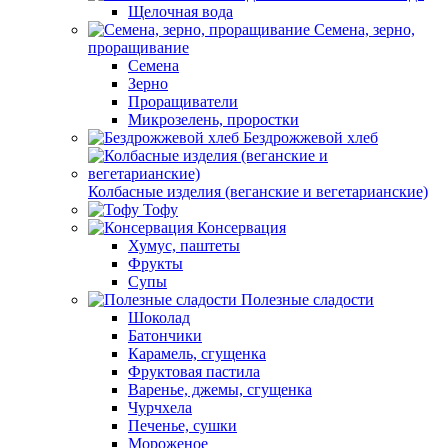
Щелочная вода
Семена, зерно,
проращивание
Семена
Зерно
Проращиватели
Микрозелень, проростки
Бездрожжевой хлеб
Колбасные изделия (веганские и вегетарианские)
Тофу
Консервация
Хумус, паштеты
Фрукты
Супы
Полезные сладости
Шоколад
Батончики
Карамель, сгущенка
Фруктовая пастила
Варенье, джемы, сгущенка
Чурчхела
Печенье, сушки
Мороженое