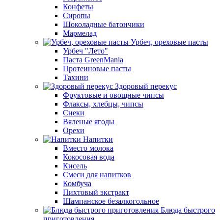
Конфеты
Сиропы
Шоколадные батончики
Мармелад
Урбеч, ореховые пасты
Урбеч "Лето"
Паста GreenMania
Протеиновые пасты
Тахини
Здоровый перекус
Фруктовые и овощные чипсы
Флаксы, хлебцы, чипсы
Снеки
Вяленые ягоды
Орехи
Напитки
Вместо молока
Кокосовая вода
Кисель
Смеси для напитков
Комбуча
Пихтовый экстракт
Шампанское безалкогольное
Блюда быстрого
приготовления