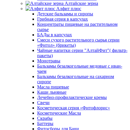
Алтайские зерна
Алфит плюс
Детские бальзамы и сиропы
Грибная серия в капсулах
Концентраты пищевые на растительном
сырье
БАДы в капсулах
Смеси сухого растительного сырья серии
«Фитол» (брикеты)
Чайные напитки серии "АлтайФит"( фильтр-
пакеты)
Монотравы
Бальзамы безалкогольные медовые с иван-
чаем
Бальзамы безалкогольные на сахарном
сиропе
Масла пищевые
Каши льняные
Лечебно-профилактические кремы
Свечи
Косметическая серия «Фитофлорис»
Косметические Масла
Скрабы
Баттеры
Фитосборы для Бани