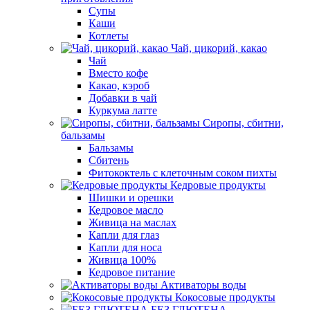
Супы
Каши
Котлеты
Чай, цикорий, какао
Чай
Вместо кофе
Какао, кэроб
Добавки в чай
Куркума латте
Сиропы, сбитни,
бальзамы
Бальзамы
Сбитень
Фитококтель с клеточным соком пихты
Кедровые продукты
Шишки и орешки
Кедровое масло
Живица на маслах
Капли для глаз
Капли для носа
Живица 100%
Кедровое питание
Активаторы воды
Кокосовые продукты
БЕЗ ГЛЮТЕНА