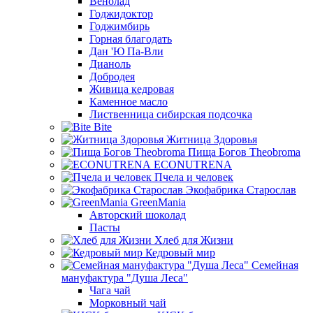
Венолад
Годжидоктор
Годжимбирь
Горная благодать
Дан 'Ю Па-Вли
Дианоль
Добродея
Живица кедровая
Каменное масло
Лиственница сибирская подсочка
Bite
Житница Здоровья
Пища Богов Theobroma
ECONUTRENA
Пчела и человек
Экофабрика Старослав
GreenMania
Авторский шоколад
Пасты
Хлеб для Жизни
Кедровый мир
Семейная
мануфактура "Душа Леса"
Чага чай
Морковный чай