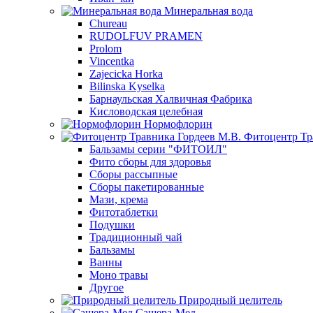
Минеральная вода
Chureau
RUDOLFUV PRAMEN
Prolom
Vincentka
Zajecicka Horka
Bilinska Kyselka
Барнаульская Халвичная Фабрика
Кисловодская целебная
Нормофлорин
Фитоцентр Тр
Бальзамы серии "ФИТОИЛ"
Фито сборы для здоровья
Сборы рассыпные
Сборы пакетированные
Мази, крема
Фитотаблетки
Подушки
Традиционный чай
Бальзамы
Ванны
Моно травы
Другое
Природный целитель
Сашера-Мед