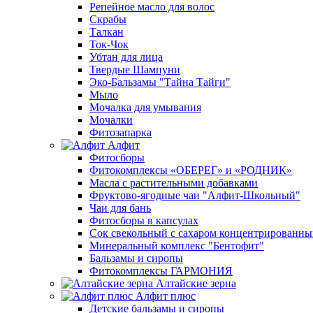
Репейное масло для волос
Скрабы
Талкан
Ток-Чок
Убтан для лица
Твердые Шампуни
Эко-Бальзамы "Тайна Тайги"
Мыло
Мочалка для умывания
Мочалки
Фитозапарка
Алфит
Фитосборы
Фитокомплексы «ОБЕРЕГ» и «РОДНИК»
Масла с растительными добавками
Фруктово-ягодные чаи "Алфит-Школьный"
Чаи для бань
Фитосборы в капсулах
Сок свекольный с сахаром концентрированн
Минеральный комплекс "Бентофит"
Бальзамы и сиропы
Фитокомплексы ГАРМОНИЯ
Алтайские зерна
Алфит плюс
Детские бальзамы и сиропы