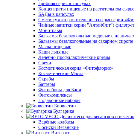
Грибная серия в капсулах
Концентраты пищевые на растительном сырь
БАДы в капсулах
Смеси сухого растительного сырья серии «Фи
Чайные напитки серии "АлтайФит"( фильтр-п
Монотравы
Бальзамы безалкогольные медовые с иван-чае
Бальзамы безалкогольные на сахарном сиропе
Масла пищевые
Каши льняные
Лечебно-профилактические кремы
Свечи
Косметическая серия «Фитофлорис»
Косметические Масла
Скрабы
Баттеры
Фитосборы для Бани
Фитокомплексы
Подарочные наборы
Биовестин
Булгарика
Варёные колбасы
Сосиски Веганские
Витграсс