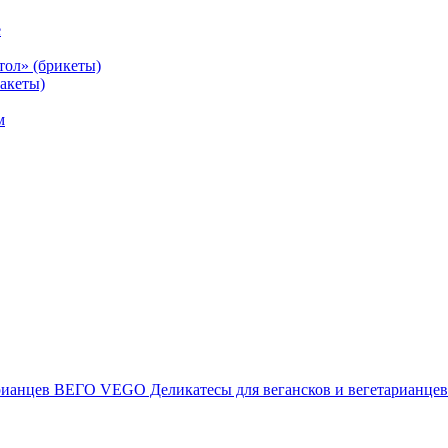
е
тол» (брикеты)
акеты)
м
ВЕГО VEGO Деликатесы для вегансков и вегетарианцев