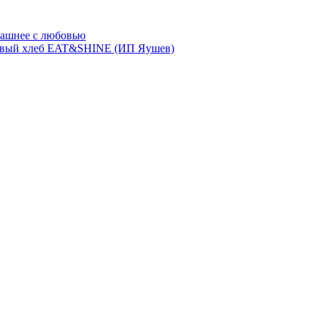
ашнее с любовью
евый хлеб EAT&SHINE (ИП Яушев)