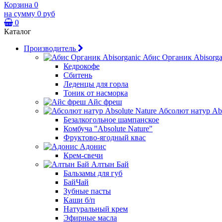
Корзина
0
на сумму
0 руб
0
Каталог
Производитель
Абис Органик Abisorga
Кедрокофе
Сбитень
Леденцы для горла
Тоник от насморка
Айс фреш
Абсолют натур Abs
Безалкогольное шампанское
Комбуча "Absolute Nature"
Фруктово-ягодный квас
Адонис
Крем-свечи
Алтын Бай
Бальзамы для губ
БайЧай
Зубные пасты
Каши б/п
Натуральный крем
Эфирные масла