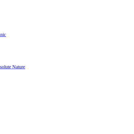
nic
olute Nature