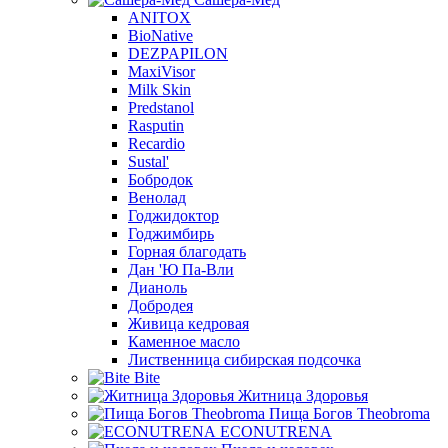
ANITOX
BioNative
DEZPAPILON
MaxiVisor
Milk Skin
Predstanol
Rasputin
Recardio
Sustal'
Бобродок
Венолад
Годжидоктор
Годжимбирь
Горная благодать
Дан 'Ю Па-Вли
Дианоль
Добродея
Живица кедровая
Каменное масло
Лиственница сибирская подсочка
Bite
Житница Здоровья
Пища Богов Theobroma
ECONUTRENA